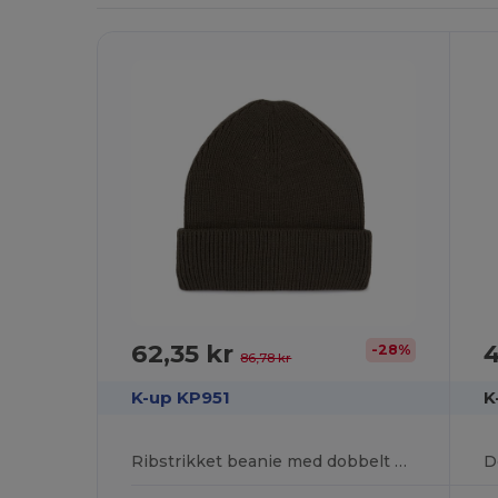
62,35 kr
4
-28%
86,78 kr
K-up KP951
K
Ribstrikket beanie med dobbelt K-up
D