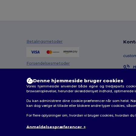
Kont
Betalingsmetoder
custo
Forsendelsesmetoder
H
8
M
Denne hjemmeside bruger cookies
Vores hjemmeside anvender både egne og tredjeparts cookies
O
browseroplevelse, herunder skræddersyet indhold, optimerede 
Du kan administrere dine cookie-præferencer når som helst. Nø
kan dog vælge at tillade eller blokere andre typer cookies, såso
2026. Alle rettigheder forbeholdes
For flere oplysninger om, hvordan vi bruger cookies, hvordan du
Vilkår og Betingelser
|
Tilpasset politik
|
Fortrolighedsp
Anmeldelsespræferencer