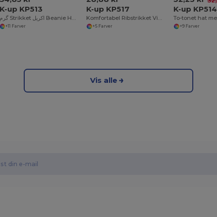
32,
K-up KP513
K-up KP517
K-up KP51
گرم Strikket اکریل Beanie Hat کے لئے سردی
Komfortabel Ribstrikket Vinterhue i Akryl
To-tonet hat me
+11 Farver
+5 Farver
+9 Farver
Vis alle