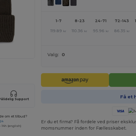
1-7
8-23
24-71
72-143
119.89
110.36
95.96
86.35
kr
kr
kr
kr
Valg:
0
ne produkter
Få et 
Pålidelig Support
de om et tilbud?
Er du et firma? Få fordele ved priser ekskl
 24
-14h (english)
momsnummer inden for Fællesskabet.