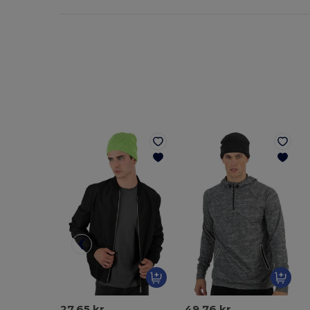
27,65 kr
49,76 kr