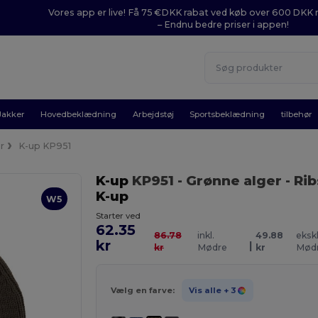
Vores app er live! Få 75 €DKK rabat ved køb over 600 DK
– Endnu bedre priser i appen!
Jakker
Hovedbeklædning
Arbejdstøj
Sportsbeklædning
tilbehør
r
K-up KP951
K-up
KP951
- Grønne alger
- Ri
K-up
W5
Starter ved
62.35
86.78
inkl.
49.88
ekskl
kr
|
kr
Mødre
kr
Mød
Vælg en farve:
Vis alle
+ 3