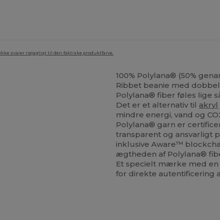
ke svarer nøjagtigt til den faktiske produktfarve.
100% Polylana® (50% gen
Ribbet beanie med dobbel
Polylana® fiber føles lige
Det er et alternativ til
akryl
mindre energi, vand og CO
Polylana® garn er certific
transparent og ansvarlig
inklusive Aware™ blockchai
ægtheden af Polylana® fib
Et specielt mærke med en
for direkte autentificering