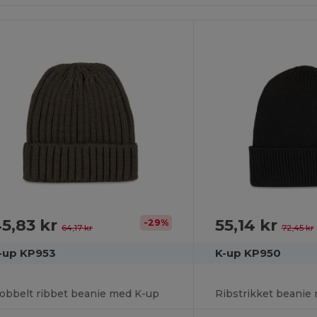
5,83 kr
55,14 kr
-29%
64,17 kr
72,45 kr
-up KP953
K-up KP950
obbelt ribbet beanie med K-up
Ribstrikket beanie