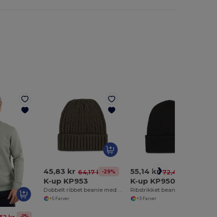
45,83 kr
55,14 kr
-29%
-24%
64,17 kr
72,45 kr
K-up KP953
K-up KP950
Dobbelt ribbet beanie med K-up
Ribstrikket beanie med K-up
+5 Farver
+3 Farver
-1%