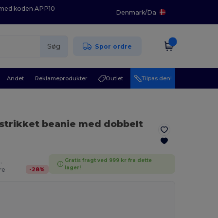
K med koden APP10
Denmark
/
Da
Søg
Spor ordre
Andet
Reklameprodukter
Outlet
Tilpas den!
bstrikket beanie med dobbelt
Gratis fragt ved 999 kr fra dette
.
lager!
-
28
%
re