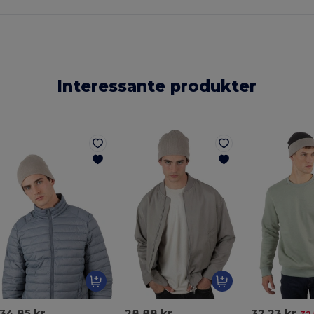
Interessante produkter
34,85 kr
28,88 kr
32,23 kr