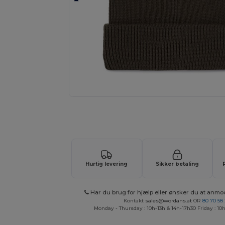
Anmod om et tilpasset tilbud på di
Hurtig levering
Sikker betaling
Har du brug for hjælp eller ønsker du at anmo
Kontakt
sales@wordans.at
OR
80 70 58
Monday - Thursday : 10h-13h & 14h-17h30 Friday : 10h