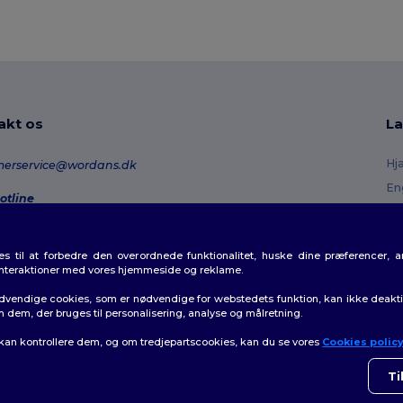
akt os
La
Hj
merservice@wordans.dk
En
otline
Re
0 70 58 24
onday - Thursday : 10h-13h & 14h-17h30 Friday : 10h-14h (english)
Or
 til at forbedre den overordnede funktionalitet, huske dine præferencer, 
Fo
rdresporing
interaktioner med vores hjemmeside og reklame.
Ra
dvendige cookies, som er nødvendige for webstedets funktion, kan ikke deaktiv
m dem, der bruges til personalisering, analyse og målretning.
 kan kontrollere dem, og om tredjepartscookies, kan du se vores
Cookies polic
👋
H
olitik
|
Politik for cookies
|
Sitemap
Hvis 
Ti
som h