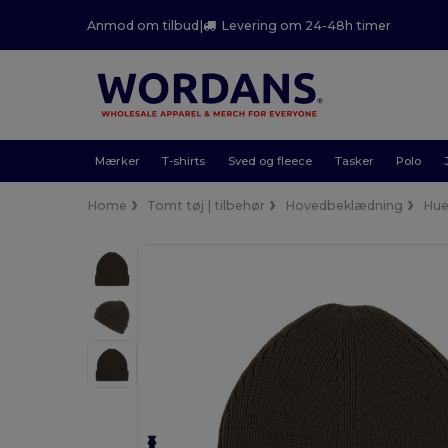
Anmod om tilbud
|
Levering om 24-48h timer
Mærker
T-shirts
Sved og fleece
Tasker
Polo
Home
Tomt tøj | tilbehør
Hovedbeklædning
Hue