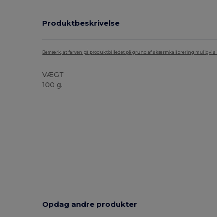
Produktbeskrivelse
Bemærk, at farven på produktbilledet på grund af skærmkalibrering muligvis ik
VÆGT
100 g.
Høj lagerbeholdning
Opdag andre produkter