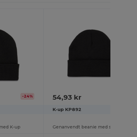
54,93 kr
-24%
K-up KP892
 med K-up
Genanvendt beanie med strikket K-up