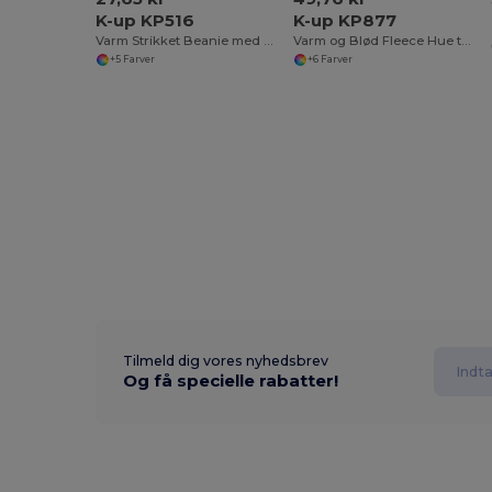
K-up KP516
K-up KP877
Varm Strikket Beanie med Ribkant
Varm og Blød Fleece Hue til Vinterbrug
+5 Farver
+6 Farver
Tilmeld dig vores nyhedsbrev
Og få specielle rabatter!