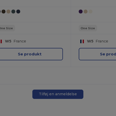
One Size
One Size
W5
France
W5
France
Se produkt
Se pro
Tilføj en anmeldelse