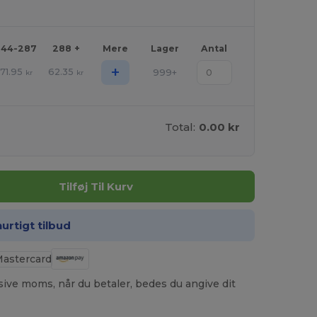
144-287
288 +
Mere
Lager
Antal
+
71.95
62.35
999+
kr
kr
Total:
0.00 kr
Tilføj Til Kurv
hurtigt tilbud
usive moms, når du betaler, bedes du angive dit