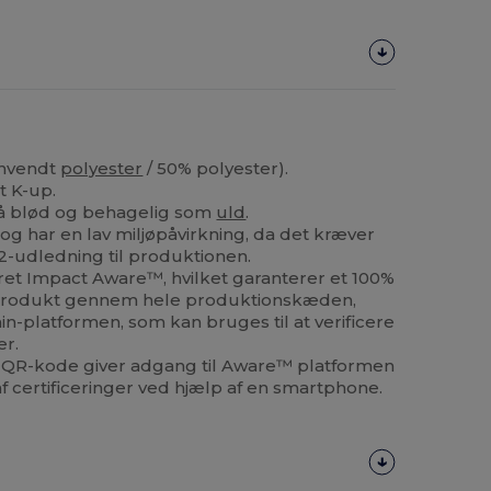
anvendt
polyester
/ 50% polyester).
t K-up.
 så blød og behagelig som
uld
.
og har en lav miljøpåvirkning, da det kræver
2-udledning til produktionen.
eret Impact Aware™, hvilket garanterer et 100%
t produkt gennem hele produktionskæden,
n-platformen, som kan bruges til at verificere
er.
 QR-kode giver adgang til Aware™ platformen
 af certificeringer ved hjælp af en smartphone.