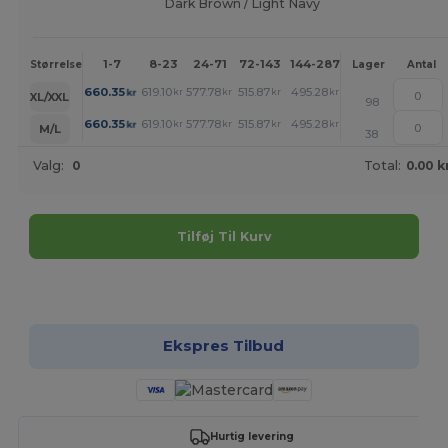
Dark Brown / Light Navy
1-7
8-23
24-71
72-143
144-287
288 +
Mere
Størrelse
Lager
Antal
+
660.35
619.10
577.78
515.87
495.28
474.62
kr
kr
kr
kr
kr
kr
XL/XXL
98
+
660.35
619.10
577.78
515.87
495.28
474.62
kr
kr
kr
kr
kr
kr
M/L
38
Valg:
0
Total:
0.00 k
Tilføj Til Kurv
Tilpas det!
Ekspres Tilbud
Hurtig levering