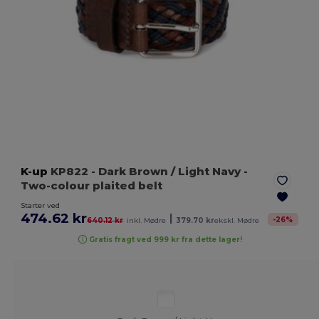
K-up
KP822
- Dark Brown / Light Navy
-
Two-colour plaited belt
Starter ved
474.62 kr
|
-
26
%
640.12 kr
inkl. Mødre
379.70 kr
ekskl. Mødre
Gratis fragt ved 999 kr fra dette lager!