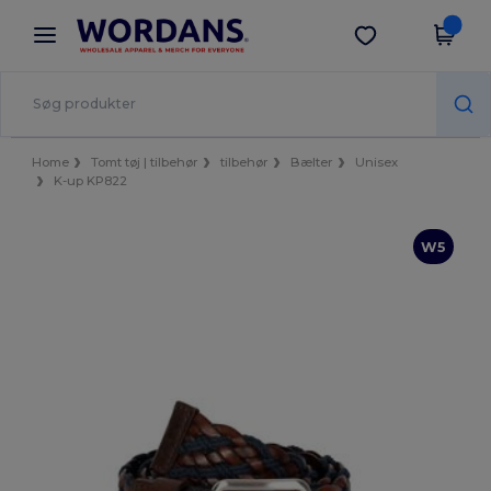
×
Wordans-app
Hent app
Bedre priser i appen!
Home
Tomt tøj | tilbehør
tilbehør
Bælter
Unisex
K-up KP822
W5