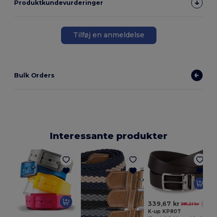
Produktkundevurderinger
Tilføj en anmeldelse
Bulk Orders
Interessante produkter
339,67 kr
381,21 kr
-11%
K-up KP807