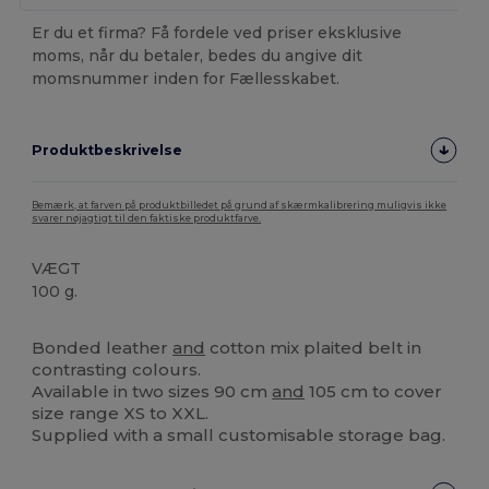
Er du et firma? Få fordele ved priser eksklusive
moms, når du betaler, bedes du angive dit
momsnummer inden for Fællesskabet.
Produktbeskrivelse
Bemærk, at farven på produktbilledet på grund af skærmkalibrering muligvis ikke
svarer nøjagtigt til den faktiske produktfarve.
VÆGT
100 g.
Fremstillet i Italien
Fremstillet i Europa
Bonded leather
and
cotton mix plaited belt in
contrasting colours.
Available in two sizes 90 cm
and
105 cm to cover
size range XS to XXL.
Supplied with a small customisable storage bag.