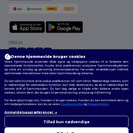
Følg os
Denne hjemmeside bruger cookies
Vores hjemmeside anvender både egne og tredjeparts cookies til at forbedre den
2026. Alle rettigheder forbeholdes
overordnede funktionalitet, huske dine præferencer, analysere hjemmesideydelsen
og sikre en smidig og personlig browseroplevelse, herunder skræddersyet indhold,
Vilkår og Betingelser
|
Tilpasset politik
|
Fortrolighedspolitik
|
Politik for
optimerede interaktioner med vores hjemmeside og reklame.
cookies
|
Sitemap
Du kan administrere dine cookie-præferencer når som helst. Nødvendige cookies, som
er nødvendige for webstedets funktion, kan ikke deaktiveres, da de er nødvendige for
korrekt drift af hjemmesiden. Du kan dog vælge at tillade eller blokere andre typer
cookies, såsom dem, der bruges til personalisering, analyse og målretning.
For flere oplysninger om, hvordan vi bruger cookies, hvordan du kan kontrollere dem, og
om tredjepartscookies, kan du se vores
Cookies policy
og
Privacy Policy
.
Anmeldelsespræferencer
👋
Hej
Hvis du har spørgsmål eller
Tillad kun nødvendige
bekymringer, kan du kontakte
os når som helst. Vores chatbot