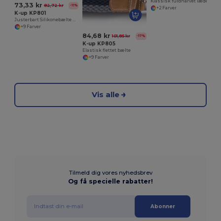
Klassisk fuldnarvet læderbælte - 30 mm
73,33 kr
82,72 kr
-11%
+2 Farver
K-up KP801
Justerbart Silikonebælte med Klar Spænde
+9 Farver
84,68 kr
101,85 kr
-17%
K-up KP805
Elastisk flettet bælte
+9 Farver
Vis alle
Tilmeld dig vores nyhedsbrev
Og få specielle rabatter!
Abonner