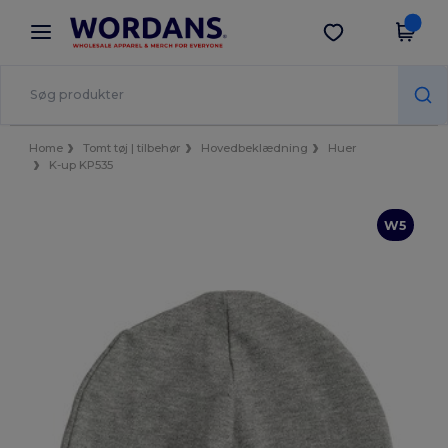
×
Wordans-app
Hent app
Bedre priser i appen!
Home
Tomt tøj | tilbehør
Hovedbeklædning
Huer
K-up KP535
W5