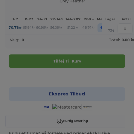
Grey Heather
1-7
8-23
24-71
72-143
144-287
288 +
Mere
Lager
Antal
+
70.71
65.84
60.96
56.09
51.22
48.74
kr
kr
kr
kr
kr
kr
734
Valg:
0
Total:
0.00 k
Tilføj Til Kurv
Tilpas det!
Ekspres Tilbud
Hurtig levering
Er du et firma? Få fordele ved priser eksklusive