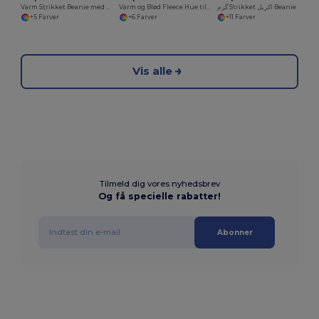
Varm Strikket Beanie med Ribkant
Varm og Blød Fleece Hue til Vinterbrug
گرم Strikket اکریل Beanie Hat کے لئے سردی
+5 Farver
+6 Farver
+11 Farver
Vis alle
Tilmeld dig vores nyhedsbrev
Og få specielle rabatter!
Abonner