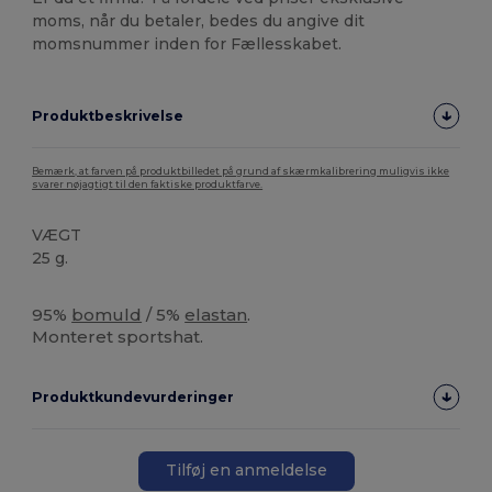
moms, når du betaler, bedes du angive dit
momsnummer inden for Fællesskabet.
Produktbeskrivelse
Bemærk, at farven på produktbilledet på grund af skærmkalibrering muligvis ikke
svarer nøjagtigt til den faktiske produktfarve.
VÆGT
25 g.
Høj lagerbeholdning
95%
bomuld
/ 5%
elastan
.
Monteret sportshat.
Produktkundevurderinger
Tilføj en anmeldelse