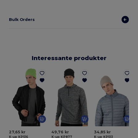
Bulk Orders
Interessante produkter
27,65 kr
49,76 kr
34,85 kr
K-up KP516
K-up KP877
K-up KP513