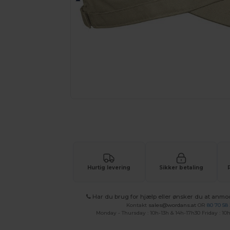
Anmod om et tilpasset tilbud på di
Hurtig levering
Sikker betaling
Har du brug for hjælp eller ønsker du at anmo
Kontakt
sales@wordans.at
OR
80 70 58
Monday - Thursday : 10h-13h & 14h-17h30 Friday : 10h