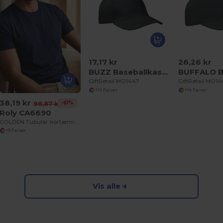
17,17 kr
26,26 kr
BUZZ Baseballkasket med 5 paneler
GiftRetail MO1447
GiftRetail MO1
+14 Farver
+14 Farver
38,19 kr
-61%
98,87 kr
Roly CA6690
GOLDEN Tubular kortærmet t-shirt i økologisk bomuld
+9 Farver
Vis alle