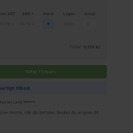
144-287
288 +
Mere
Lager
Antal
+
44.96
38.92
999+
kr
kr
Total:
0.00 kr
Tilføj Til Kurv
hurtigt tilbud
usive moms, når du betaler, bedes du angive dit