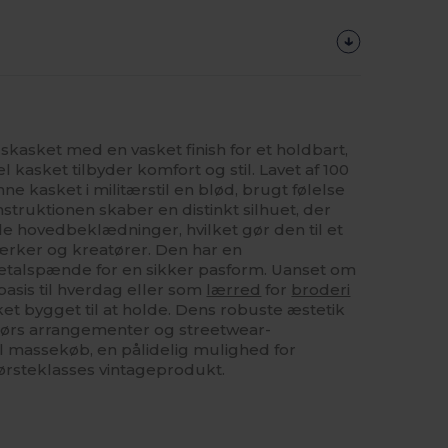
skasket med en vasket finish for et holdbart,
l kasket tilbyder komfort og stil. Lavet af 100
e kasket i militærstil en blød, brugt følelse
nstruktionen skaber en distinkt silhuet, der
elle hovedbeklædninger, hvilket gør den til et
rker og kreatører. Den har en
etalspænde for en sikker pasform. Uanset om
asis til hverdag eller som
lærred
for
broderi
et bygget til at holde. Dens robuste æstetik
dørs arrangementer og streetwear-
il massekøb, en pålidelig mulighed for
førsteklasses vintageprodukt.