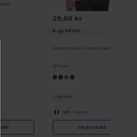
asket
29,68 kr
K-up KP190
Komfortabel 6-Panel Kasket i Bomuld
180 gsm
One Size
W5
France
dukt
Se produkt