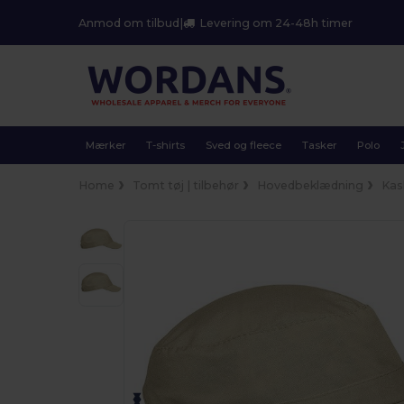
Anmod om tilbud
|
Levering om 24-48h timer
Mærker
T-shirts
Sved og fleece
Tasker
Polo
Home
Tomt tøj | tilbehør
Hovedbeklædning
Kas