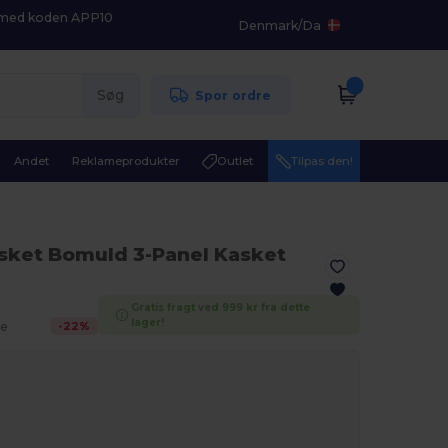
K med koden APP10
Denmark
/
Da
Søg
Spor ordre
Andet
Reklameprodukter
Outlet
Tilpas den!
asket Bomuld 3-Panel Kasket
Gratis fragt ved 999 kr fra dette
.
lager!
-
22
%
e