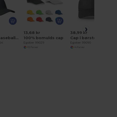
13,68 kr
38,99 kr
BUFFALO Baseballkasket med 6 paneler
100% bomulds cap
Cap i børstet bomuld (65% genanvendt)
464
Egotier 99029
Egotier 99090
+12 Farver
+4 Farver