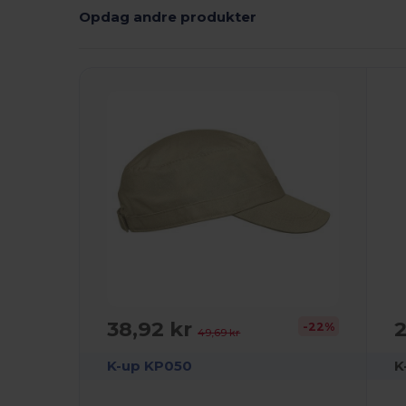
Opdag andre produkter
38,92 kr
2
-22%
49,69 kr
K-up KP050
K