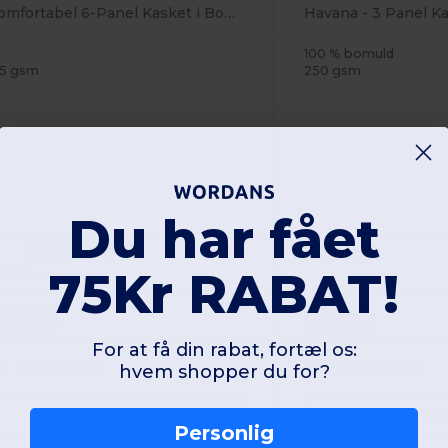
Komfortabel 6-Panel Kasket i Bomuld
Havana - 3 Panel K
100 % bomuld
55 gsm
250 gsm
Du har fået
75Kr RABAT!
+6 Farver
One Size
One Size
For at få din rabat, fortæl os:
W5
France
W5
France
hvem shopper du for?
Se produkt
Se pro
Personlig