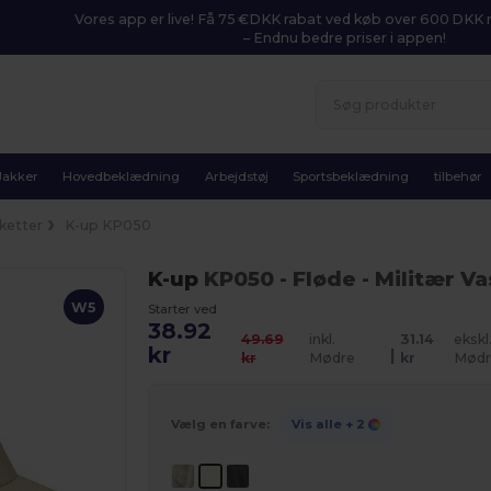
Vores app er live! Få 75 €DKK rabat ved køb over 600 DK
– Endnu bedre priser i appen!
Jakker
Hovedbeklædning
Arbejdstøj
Sportsbeklædning
tilbehør
ketter
K-up KP050
K-up
KP050
- Fløde
- Militær V
W5
Starter ved
38.92
49.69
inkl.
31.14
ekskl
kr
|
kr
Mødre
kr
Mødr
Vælg en farve:
Vis alle
+ 2