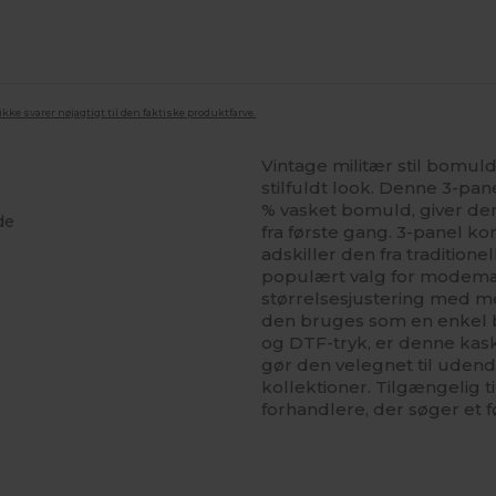
ke svarer nøjagtigt til den faktiske produktfarve.
Vintage militær stil bomuld
stilfuldt look. Denne 3-pane
% vasket bomuld, giver denn
de
fra første gang. 3-panel ko
adskiller den fra tradition
populært valg for modemæ
størrelsesjustering med m
den bruges som en enkel b
og DTF-tryk, er denne kask
gør den velegnet til uden
kollektioner. Tilgængelig t
forhandlere, der søger et 