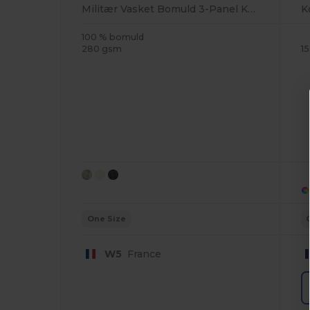
Militær Vasket Bomuld 3-Panel Kasket
100 % bomuld
280 gsm
1
One Size
W5
France