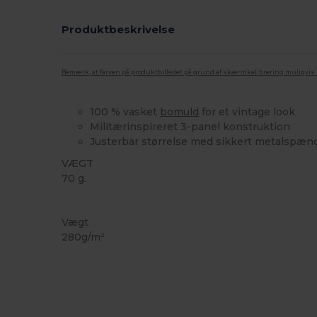
Produktbeskrivelse
Bemærk, at farven på produktbilledet på grund af skærmkalibrering muligvis ik
100 % vasket
bomuld
for et vintage look
Militærinspireret 3-panel konstruktion
Justerbar størrelse med sikkert metalspæn
VÆGT
70 g.
Høj lagerbeholdning
Vægt
280g/m²