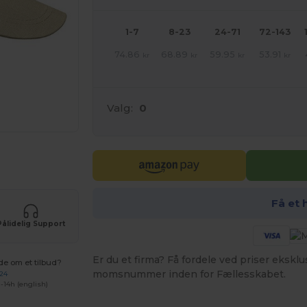
1-7
8-23
24-71
72-143
74.86
68.89
59.95
53.91
kr
kr
kr
kr
Valg:
0
ne produkter
Få et 
Pålidelig Support
Er du et firma? Få fordele ved priser ekskl
de om et tilbud?
momsnummer inden for Fællesskabet.
 24
-14h (english)