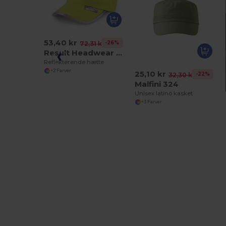
53,40 kr
-26%
72,31 kr
Result Headwear RC35
Reflekterende hætte
+2 Farver
25,10 kr
-22%
32,30 kr
Malfini 324
Unisex latino kasket
+3 Farver