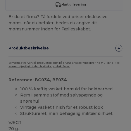
Hurtig levering
Er du et firma? Få fordele ved priser eksklusive
moms, når du betaler, bedes du angive dit
momsnummer inden for Fællesskabet.
Produktbeskrivelse
Bemærk, at farven på produktbilledet på grund af skærmkalibrering muligvis ikke
svarer nøjagtigt til den faktiske produktfarve.
Reference: BC034, BF034
100 % kraftig vasket
bomuld
for holdbarhed
Rem i samme stof med sølvspænde og
snørehul
Vintage vasket finish for et robust look
Struktureret, men behagelig militær silhuet
VÆGT
70 g.