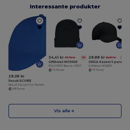
Interessante produkter
G
34,41 kr
28,88 kr
37,76 kr
35,87 kr
-9%
-19%
GiftRetail MO9965
SINGA Kasket 5 paneler
POLO RPET Beanie i RPET med manchet
GiftRetail MO6875
+4 Farver
+11 Farver
28,08 kr
Result RC081X
Result Casual Chic Kasket i 18 Farver
+18 Farver
Vis alle