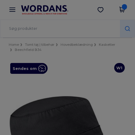
×
Wordans-app
Hent app
Bedre priser i appen!
Home
Tomt tøj | tilbehør
Hovedbeklædning
Kasketter
Beechfield B34
W1
Sendes om