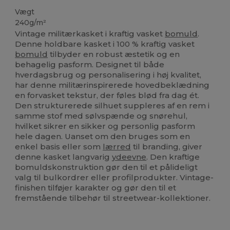
Vægt
240g/m²
Vintage militærkasket i kraftig vasket
bomuld
.
Denne holdbare kasket i 100 % kraftig vasket
bomuld
tilbyder en robust æstetik og en
behagelig pasform. Designet til både
hverdagsbrug og personalisering i høj kvalitet,
har denne militærinspirerede hovedbeklædning
en forvasket tekstur, der føles blød fra dag ét.
Den strukturerede silhuet suppleres af en rem i
samme stof med sølvspænde og snørehul,
hvilket sikrer en sikker og personlig pasform
hele dagen. Uanset om den bruges som en
enkel basis eller som
lærred
til branding, giver
denne kasket langvarig
ydeevne
. Den kraftige
bomuldskonstruktion gør den til et pålideligt
valg til bulkordrer eller profilprodukter. Vintage-
finishen tilføjer karakter og gør den til et
fremstående tilbehør til streetwear-kollektioner.