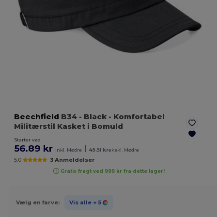
Beechfield
B34
- Black
- Komfortabel
Militærstil Kasket i Bomuld
Starter ved
56.89 kr
|
inkl. Mødre
45.51 kr
ekskl. Mødre
5.0
3 Anmeldelser
Gratis fragt ved 999 kr fra dette lager!
Vælg en farve:
Vis alle
+ 5