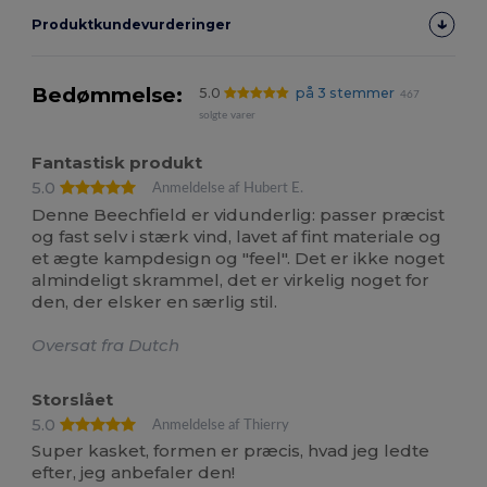
Produktkundevurderinger
Bedømmelse:
5.0
på 3 stemmer
467
solgte varer
Fantastisk produkt
5.0
Anmeldelse af Hubert E.
Denne Beechfield er vidunderlig: passer præcist
og fast selv i stærk vind, lavet af fint materiale og
et ægte kampdesign og "feel". Det er ikke noget
almindeligt skrammel, det er virkelig noget for
den, der elsker en særlig stil.
Oversat fra Dutch
Storslået
5.0
Anmeldelse af Thierry
Super kasket, formen er præcis, hvad jeg ledte
efter, jeg anbefaler den!