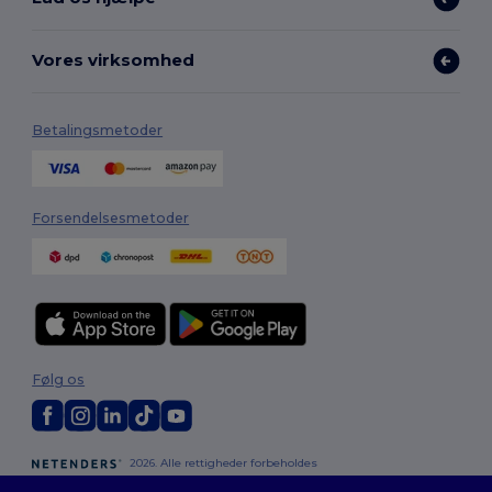
Vores virksomhed
Betalingsmetoder
Forsendelsesmetoder
Følg os
2026. Alle rettigheder forbeholdes
Vilkår og Betingelser
|
Tilpasset politik
|
Fortrolighedspolitik
|
Politik for