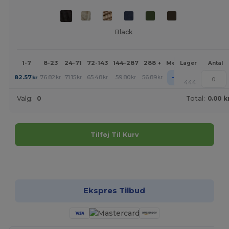
Black
1-7
8-23
24-71
72-143
144-287
288 +
Mere
Lager
Antal
+
82.57
76.82
71.15
65.48
59.80
56.89
kr
kr
kr
kr
kr
kr
444
Valg:
0
Total:
0.00 k
Tilføj Til Kurv
Tilpas det!
Ekspres Tilbud