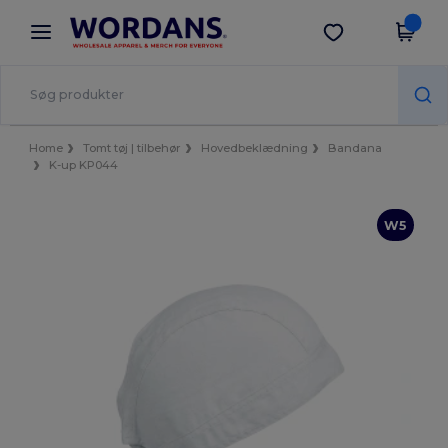
×
Wordans-app
Hent app
Bedre priser i appen!
Home
Tomt tøj | tilbehør
Hovedbeklædning
Bandana
K-up KP044
W5