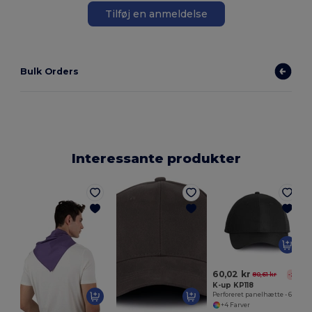
Tilføj en anmeldelse
Bulk Orders
Interessante produkter
O
60,02 kr
80,61 kr
-26%
K-up KP118
Perforeret panelhætte - 6 paneler
+4 Farver