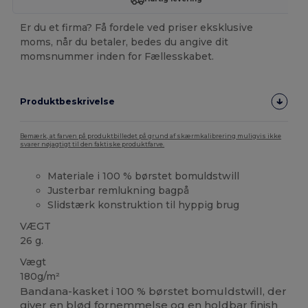
Er du et firma? Få fordele ved priser eksklusive
moms, når du betaler, bedes du angive dit
momsnummer inden for Fællesskabet.
Produktbeskrivelse
Bemærk, at farven på produktbilledet på grund af skærmkalibrering muligvis ikke
svarer nøjagtigt til den faktiske produktfarve.
Materiale i 100 % børstet bomuldstwill
Justerbar remlukning bagpå
Slidstærk konstruktion til hyppig brug
VÆGT
26 g.
Vægt
180g/m²
Bandana-kasket i 100 % børstet bomuldstwill, der
giver en blød fornemmelse og en holdbar finish