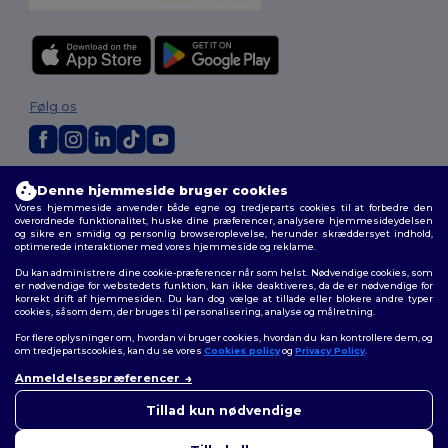
Følg os
2026. Alle rettigheder forbeholdes
Denne hjemmeside bruger cookies
Vilkår og Betingelser
|
Tilpasset politik
|
Fortrolighedspolitik
|
Politik for
Vores hjemmeside anvender både egne og tredjeparts cookies til at forbedre den
cookies
|
Sitemap
overordnede funktionalitet, huske dine præferencer, analysere hjemmesideydelsen
og sikre en smidig og personlig browseroplevelse, herunder skræddersyet indhold,
optimerede interaktioner med vores hjemmeside og reklame.
Du kan administrere dine cookie-præferencer når som helst. Nødvendige cookies, som
er nødvendige for webstedets funktion, kan ikke deaktiveres, da de er nødvendige for
korrekt drift af hjemmesiden. Du kan dog vælge at tillade eller blokere andre typer
cookies, såsom dem, der bruges til personalisering, analyse og målretning.
For flere oplysninger om, hvordan vi bruger cookies, hvordan du kan kontrollere dem, og
om tredjepartscookies, kan du se vores
Cookies policy
og
Privacy Policy
.
Anmeldelsespræferencer
👋
Hej
Hvis du har spørgsmål eller
Tillad kun nødvendige
bekymringer, kan du kontakte
os når som helst. Vores chatbot