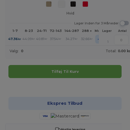
Hvid
Lager Inden for 3 Måneder
1-7
8-23
24-71
72-143
144-287
288 +
Mere
Lager
Antal
+
47.36
44.09
40.81
37.54
34.27
32.66
kr
kr
kr
kr
kr
kr
1
Valg:
0
Total:
0.00 k
Tilføj Til Kurv
Tilpas det!
Ekspres Tilbud
Hurtig levering