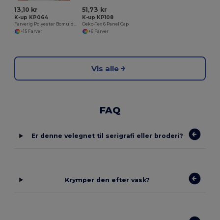
13,10 kr
51,73 kr
K-up KP064
K-up KP108
Farverig Polyester Bomulds Bandana
Oeko-Tex 6 Panel Cap
+15 Farver
+6 Farver
Vis alle
FAQ
Er denne velegnet til serigrafi eller broderi?
Krymper den efter vask?