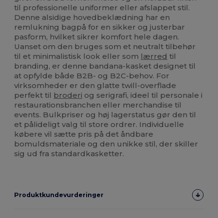
til professionelle uniformer eller afslappet stil.
Denne alsidige hovedbeklædning har en
remlukning bagpå for en sikker og justerbar
pasform, hvilket sikrer komfort hele dagen.
Uanset om den bruges som et neutralt tilbehør
til et minimalistisk look eller som
lærred
til
branding, er denne bandana-kasket designet til
at opfylde både B2B- og B2C-behov. For
virksomheder er den glatte twill-overflade
perfekt til
broderi
og serigrafi, ideel til personale i
restaurationsbranchen eller merchandise til
events. Bulkpriser og høj lagerstatus gør den til
et pålideligt valg til store ordrer. Individuelle
købere vil sætte pris på det åndbare
bomuldsmateriale og den unikke stil, der skiller
sig ud fra standardkasketter.
Produktkundevurderinger