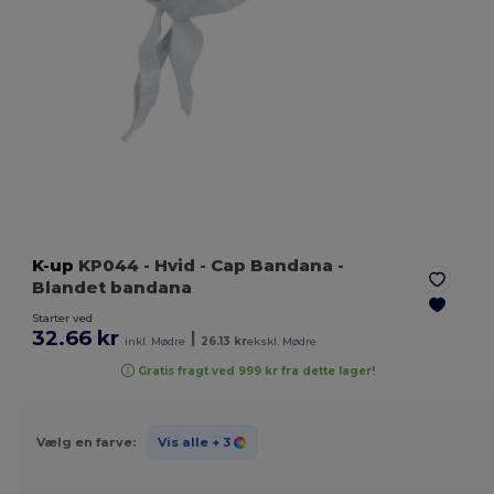
K-up
KP044
- Hvid
- Cap Bandana -
Blandet bandana
Starter ved
32.66 kr
|
inkl. Mødre
26.13 kr
ekskl. Mødre
Gratis fragt ved 999 kr fra dette lager!
Vælg en farve:
Vis alle
+ 3