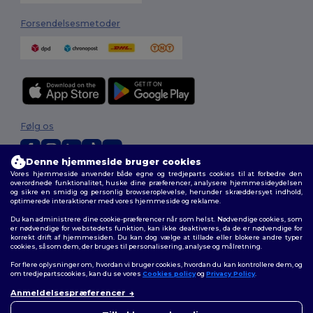
Forsendelsesmetoder
Følg os
Denne hjemmeside bruger cookies
Vores hjemmeside anvender både egne og tredjeparts cookies til at forbedre den
2026. Alle rettigheder forbeholdes
overordnede funktionalitet, huske dine præferencer, analysere hjemmesideydelsen
og sikre en smidig og personlig browseroplevelse, herunder skræddersyet indhold,
Vilkår og Betingelser
|
Tilpasset politik
|
Fortrolighedspolitik
|
Politik for
optimerede interaktioner med vores hjemmeside og reklame.
cookies
|
Sitemap
Du kan administrere dine cookie-præferencer når som helst. Nødvendige cookies, som
er nødvendige for webstedets funktion, kan ikke deaktiveres, da de er nødvendige for
korrekt drift af hjemmesiden. Du kan dog vælge at tillade eller blokere andre typer
cookies, såsom dem, der bruges til personalisering, analyse og målretning.
For flere oplysninger om, hvordan vi bruger cookies, hvordan du kan kontrollere dem, og
om tredjepartscookies, kan du se vores
Cookies policy
og
Privacy Policy
.
Anmeldelsespræferencer
👋
Hej
Hvis du har spørgsmål eller