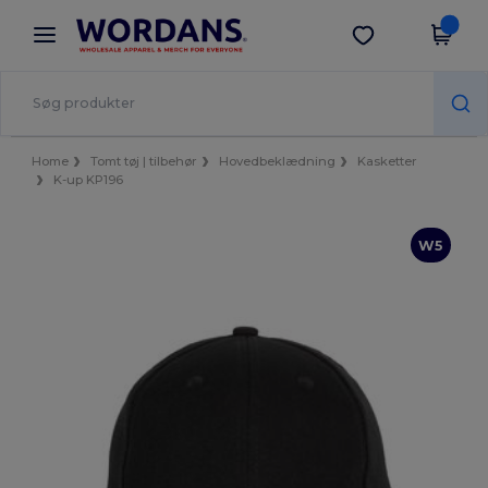
×
Wordans-app
Hent app
Bedre priser i appen!
Home
Tomt tøj | tilbehør
Hovedbeklædning
Kasketter
K-up KP196
W5