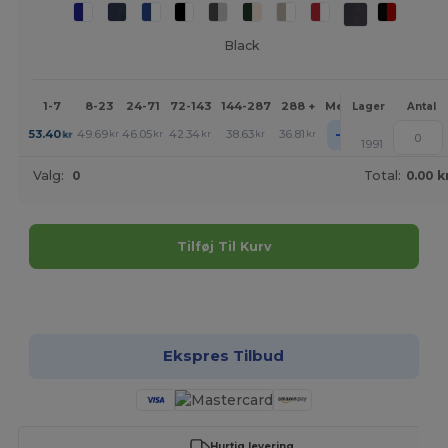
Black
1-7
8-23
24-71
72-143
144-287
288 +
Mere
Lager
Antal
+
53.40
49.69
46.05
42.34
38.63
36.81
kr
kr
kr
kr
kr
kr
1991
Valg:
0
Total:
0.00 k
Tilføj Til Kurv
Tilpas det!
Ekspres Tilbud
Hurtig levering