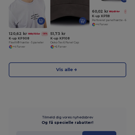
60,02 kr
80,61 kr
-26%
K-up KP118
Perforeret panelhætte - 6 paneler
+4 Farver
120,62 kr
51,73 kr
189,73 kr
-36%
K-up KP908
K-up KP108
Flexfit® hætte - 5 paneler
Oeko-Tex 6 Panel Cap
+4 Farver
+6 Farver
Vis alle
Tilmeld dig vores nyhedsbrev
Og få specielle rabatter!