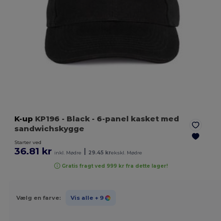
K-up
KP196
- Black
- 6-panel kasket med
sandwichskygge
Starter ved
36.81 kr
|
inkl. Mødre
29.45 kr
ekskl. Mødre
Gratis fragt ved 999 kr fra dette lager!
Vælg en farve:
Vis alle
+ 9