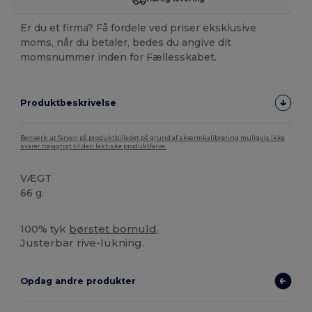
Er du et firma? Få fordele ved priser eksklusive
moms, når du betaler, bedes du angive dit
momsnummer inden for Fællesskabet.
Produktbeskrivelse
Bemærk, at farven på produktbilledet på grund af skærmkalibrering muligvis ikke
svarer nøjagtigt til den faktiske produktfarve.
VÆGT
66 g.
Tåre væk
Høj lagerbeholdning
100% tyk
børstet bomuld
.
Justerbar rive-lukning.
Opdag andre produkter