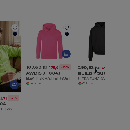
107,60 kr
290,93 kr
-39%
175,98 kr
-41%
496,01 kr
AWDIS JH004J
BUILD YOUR BRAND BY268
ELEKTRISK HÆTTETRØJE TIL BØRN
ULTRA TUNG OVERSIZED HÆTTETRØJE
+4 Farver
+7 Farver
-41%
1,71 kr
004
TTETRØJE