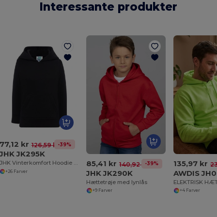
Interessante produkter
77,12 kr
-39%
126,59 kr
JHK JK295K
85,41 kr
135,97 kr
JHK Vinterkomfort Hoodie til Børn
-39%
140,92 kr
23
JHK JK290K
AWDIS JH
+26 Farver
Hættetrøje med lynlås
ELEKTRISK HÆ
+9 Farver
+4 Farver