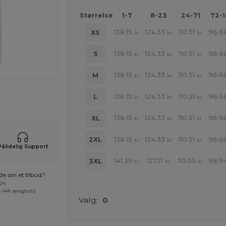
Størrelse
1-7
8-23
24-71
72-
138.15
124.33
110.51
96.6
XS
kr
kr
kr
138.15
124.33
110.51
96.6
S
kr
kr
kr
138.15
124.33
110.51
96.6
M
kr
kr
kr
ne produkter
138.15
124.33
110.51
96.6
L
kr
kr
kr
138.15
124.33
110.51
96.6
XL
kr
kr
kr
138.15
124.33
110.51
96.6
2XL
kr
kr
kr
Pålidelig Support
141.35
127.17
113.05
98.9
3XL
kr
kr
kr
de om et tilbud?
 24
-14h (english)
Valg:
0