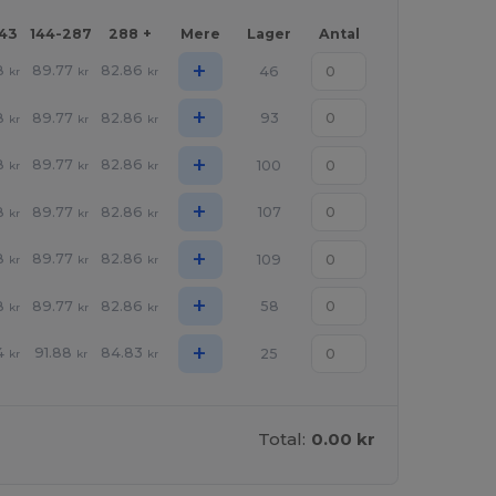
143
144-287
288 +
Mere
Lager
Antal
+
8
89.77
82.86
46
kr
kr
kr
+
8
89.77
82.86
93
kr
kr
kr
+
8
89.77
82.86
100
kr
kr
kr
+
8
89.77
82.86
107
kr
kr
kr
+
8
89.77
82.86
109
kr
kr
kr
+
8
89.77
82.86
58
kr
kr
kr
+
4
91.88
84.83
25
kr
kr
kr
Total:
0.00 kr