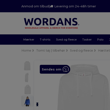
Anmod om tilbud
|
Levering om 24-48h timer
Mærker
T-shirts
Sved og fleece
Tasker
Polo
Home
Tomt tøj | tilbehør
Sved og fleece
Hættet
Sendes om