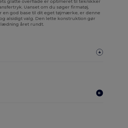
fets glatte overflade er optimeret til teknikker
ansfertryk. Uanset om du søger firmatøj,
r en god base til dit eget tøjmærke, er denne
g alsidigt valg. Den lette konstruktion gør
klædning året rundt.