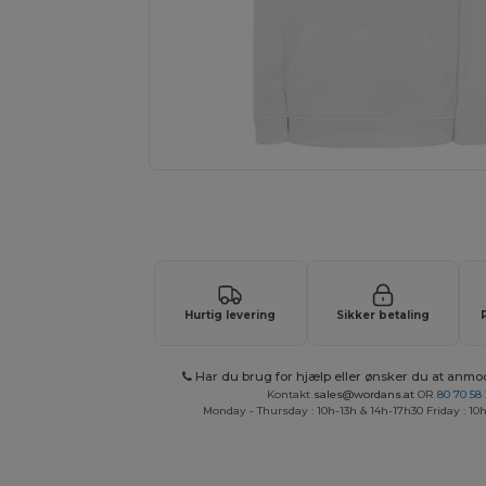
Anmod om et tilpasset tilbud på di
Hurtig levering
Sikker betaling
Har du brug for hjælp eller ønsker du at anmo
Kontakt
sales@wordans.at
OR
80 70 58
Monday - Thursday : 10h-13h & 14h-17h30 Friday : 10h