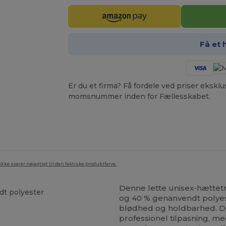
Få et 
Er du et firma? Få fordele ved priser ekskl
momsnummer inden for Fællesskabet.
ke svarer nøjagtigt til den faktiske produktfarve.
Denne lette unisex-hættetrø
t polyester
og 40 % genanvendt polyes
blødhed og holdbarhed. D
professionel tilpasning, 