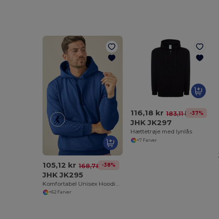
116,18 kr
-37%
183,11 kr
JHK JK297
Hættetrøje med lynlås
+7 Farver
105,12 kr
-38%
168,78 kr
JHK JK295
Komfortabel Unisex Hoodie med Stor Printflade
+62 Farver