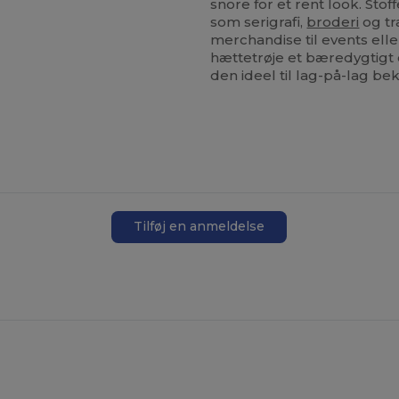
snore for et rent look. Stof
som serigrafi,
broderi
og tr
merchandise til events elle
hættetrøje et bæredygtigt o
den ideel til lag-på-lag be
Tilføj en anmeldelse