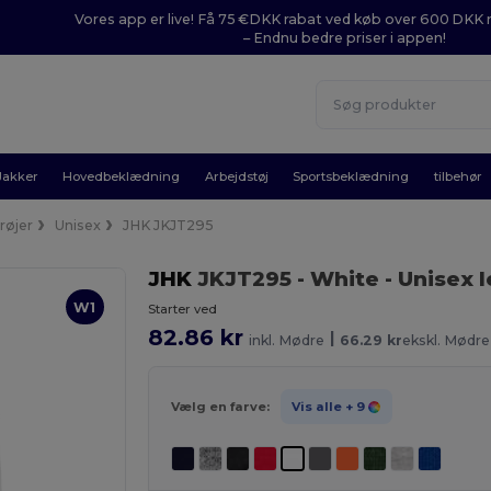
Vores app er live! Få 75 €DKK rabat ved køb over 600 DK
– Endnu bedre priser i appen!
Jakker
Hovedbeklædning
Arbejdstøj
Sportsbeklædning
tilbehør
røjer
Unisex
JHK JKJT295
JHK
JKJT295
- White
- Unisex 
W1
Starter ved
82.86 kr
|
inkl. Mødre
66.29 kr
ekskl. Mødre
Vælg en farve:
Vis alle
+ 9