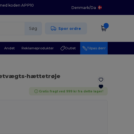
K med koden APP10
Denmark
/
Da
Søg
Spor ordre
Andet
Reklameprodukter
Outlet
Tilpas den!
letvægts-hættetrøje
Gratis fragt ved 999 kr fra dette lager!