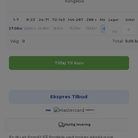
Kongeblå
1-7
8-23
24-71
72-143
144-287
288 +
Mere
Lager
Antal
+
27.06
25.54
24.81
16.51
15.79
13.53
kr
kr
kr
kr
kr
kr
141
Valg:
0
Total:
0.00 k
Tilføj Til Kurv
Tilpas det!
Ekspres Tilbud
Hurtig levering
Er du et firma? Få fordele ved priser eksklusive