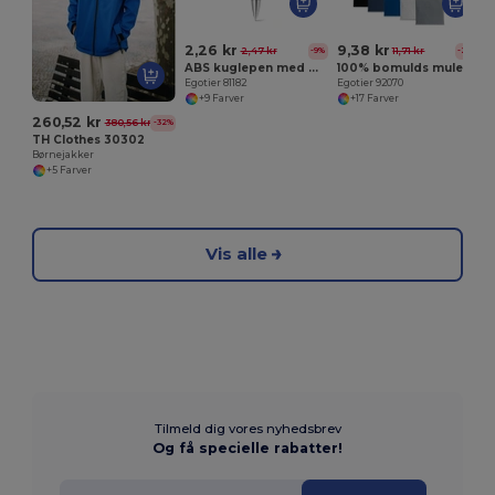
2,26 kr
9,38 kr
2,47 kr
11,71 kr
-9%
-20%
ABS kuglepen med metalclips
100% bomulds mulepose (140 g/m²)
Egotier 81182
Egotier 92070
+9 Farver
+17 Farver
260,52 kr
380,56 kr
-32%
TH Clothes 30302
Børnejakker
+5 Farver
Vis alle
Tilmeld dig vores nyhedsbrev
Og få specielle rabatter!