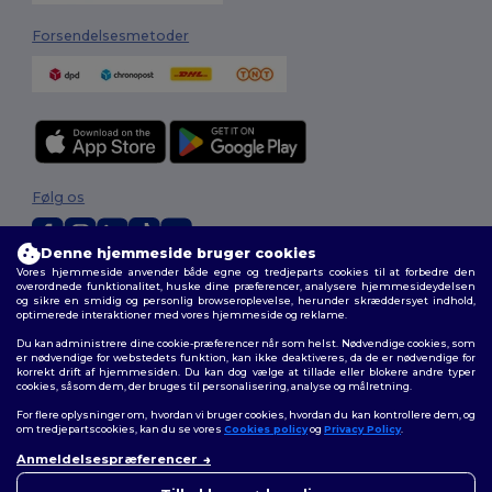
Forsendelsesmetoder
Følg os
Denne hjemmeside bruger cookies
Vores hjemmeside anvender både egne og tredjeparts cookies til at forbedre den
2026. Alle rettigheder forbeholdes
overordnede funktionalitet, huske dine præferencer, analysere hjemmesideydelsen
og sikre en smidig og personlig browseroplevelse, herunder skræddersyet indhold,
Vilkår og Betingelser
|
Tilpasset politik
|
Fortrolighedspolitik
|
Politik for
optimerede interaktioner med vores hjemmeside og reklame.
cookies
|
Sitemap
Du kan administrere dine cookie-præferencer når som helst. Nødvendige cookies, som
er nødvendige for webstedets funktion, kan ikke deaktiveres, da de er nødvendige for
korrekt drift af hjemmesiden. Du kan dog vælge at tillade eller blokere andre typer
cookies, såsom dem, der bruges til personalisering, analyse og målretning.
For flere oplysninger om, hvordan vi bruger cookies, hvordan du kan kontrollere dem, og
om tredjepartscookies, kan du se vores
Cookies policy
og
Privacy Policy
.
Anmeldelsespræferencer
👋
Hej
Hvis du har spørgsmål eller