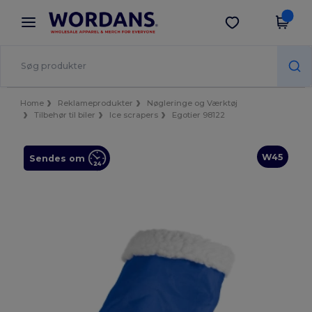
×
Wordans-app
Hent app
Bedre priser i appen!
Home
Reklameprodukter
Nøgleringe og Værktøj
Tilbehør til biler
Ice scrapers
Egotier 98122
W45
Sendes om