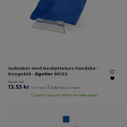
isskraber med beskyttelses handske
-
Kongeblå
-
Egotier
98122
Starter ved
13.53 kr
|
inkl. Mødre
10.82 kr
ekskl. Mødre
Gratis fragt ved 1 499 kr fra dette lager!