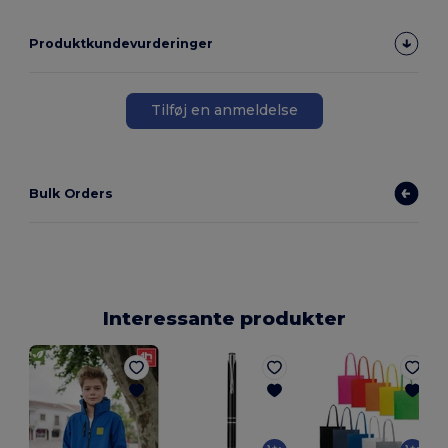
Produktkundevurderinger
Tilføj en anmeldelse
Bulk Orders
Interessante produkter
E