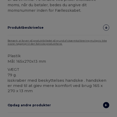
moms, når du betaler, bedes du angive dit
momsnummer inden for Fællesskabet.
Produktbeskrivelse
Bemærk, at farven på produktbilledet på grund af skærmkalibrering muligvis ikke
svarer nøjagtigt til den faktiske produktfarve.
Plastik
Mål: 165x270x13 mm
VÆGT
79 g.
isskraber med beskyttelses handske . handsken
er med til at giev mere komfort ved brug 165 x
270 x 13 mm
Opdag andre produkter