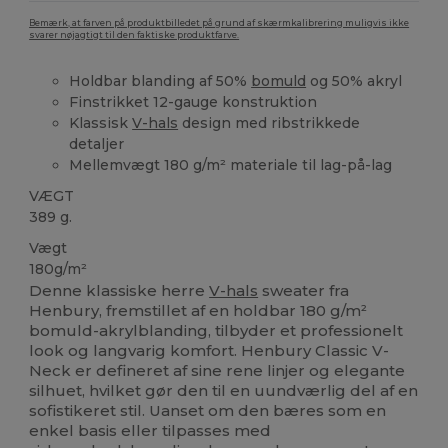
Bemærk, at farven på produktbilledet på grund af skærmkalibrering muligvis ikke
svarer nøjagtigt til den faktiske produktfarve.
Holdbar blanding af 50%
bomuld
og 50% akryl
Finstrikket 12-gauge konstruktion
Klassisk
V-hals
design med ribstrikkede
detaljer
Mellemvægt 180 g/m² materiale til lag-på-lag
VÆGT
389 g.
Vægt
180g/m²
Denne klassiske herre
V-hals
sweater fra
Henbury, fremstillet af en holdbar 180 g/m²
bomuld-akrylblanding, tilbyder et professionelt
look og langvarig komfort. Henbury Classic V-
Neck er defineret af sine rene linjer og elegante
silhuet, hvilket gør den til en uundværlig del af en
sofistikeret stil. Uanset om den bæres som en
enkel basis eller tilpasses med