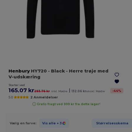
Henbury
HY720
- Black
- Herre trøje med
V-udskæring
Starter ved
165.07 kr
|
-
44
%
293.76 kr
inkl. Mødre
132.06 kr
ekskl. Mødre
5.0
2 Anmeldelser
Gratis fragt ved 999 kr fra dette lager!
Vælg en farve:
Vis alle
+ 3
Størrelsesskema