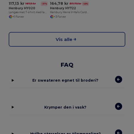
117,13 kr
164,78 kr
187,11 kr
317,70 kr
-37%
-48%
Henbury HY020
Henbury HY722
Langærmet T-shirt med lange ærmer til mænd
Henbury Herre V-Hals Cardigan i Bomuld og Akryl
+1 Farver
+3 Farver
Vis alle
FAQ
Er sweateren egnet til broderi?
Krymper den i vask?
Hvilke størrelser er tilgængelige?