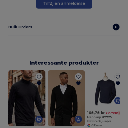
Tilføj en anmeldelse
Bulk Orders
Interessante produkter
168,78 kr
274,70 kr
-39%
Henbury HY725
Crew neck jumper
+3 Farver