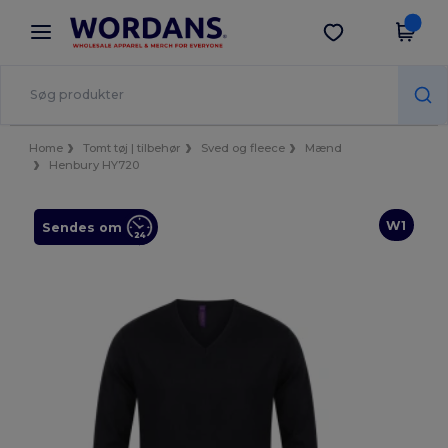
×
Wordans-app
Hent app
Bedre priser i appen!
Home
Tomt tøj | tilbehør
Sved og fleece
Mænd
Henbury HY720
W1
Sendes om