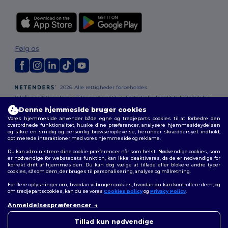
Følg os
2026. Alle rettigheder forbeholdes
Vilkår og Betingelser
|
Tilpasset politik
|
Fortrolighedspolitik
|
Politik for
cookies
|
Sitemap
Denne hjemmeside bruger cookies
Vores hjemmeside anvender både egne og tredjeparts cookies til at forbedre den
overordnede funktionalitet, huske dine præferencer, analysere hjemmesideydelsen
og sikre en smidig og personlig browseroplevelse, herunder skræddersyet indhold,
optimerede interaktioner med vores hjemmeside og reklame.
Du kan administrere dine cookie-præferencer når som helst. Nødvendige cookies, som
er nødvendige for webstedets funktion, kan ikke deaktiveres, da de er nødvendige for
korrekt drift af hjemmesiden. Du kan dog vælge at tillade eller blokere andre typer
cookies, såsom dem, der bruges til personalisering, analyse og målretning.
For flere oplysninger om, hvordan vi bruger cookies, hvordan du kan kontrollere dem, og
om tredjepartscookies, kan du se vores
Cookies policy
og
Privacy Policy
.
Anmeldelsespræferencer
👋
Hej
Hvis du har spørgsmål eller
Tillad kun nødvendige
bekymringer, kan du kontakte