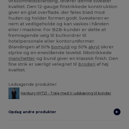
virksomhedsbranding, leverer denne sweater
kvalitet. Den 12-gauge finstrikkede konstruktion
giver en glat overflade, der føles blød mod
huden og holder formen godt. Sweateren er
nem at vedligeholde og kan vaskes i hånden
eller i maskine. For B2B-kunder er dette et
fremragende valg til bulkordrer til
hotelpersonale eller kontoruniformer.
Blandingen af 50%
bomuld
og 50%
akryl
sikrer
styrke og en enestående levetid. Ribstrikkede
manchetter
og bund giver en klassisk finish. Den
fine strik er særligt velegnet til
broderi
af høj
kvalitet.
Ledsagende produkter:
Henbury HY721 - Trøje med V-udskæring til kvinder
Opdag andre produkter