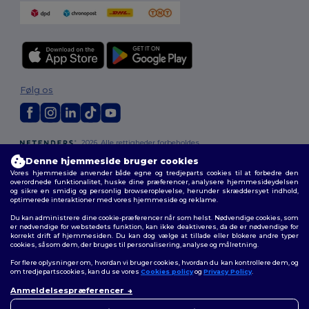
Følg os
2026. Alle rettigheder forbeholdes
Vilkår og Betingelser
|
Tilpasset politik
|
Fortrolighedspolitik
|
Politik for
Denne hjemmeside bruger cookies
cookies
|
Sitemap
Vores hjemmeside anvender både egne og tredjeparts cookies til at forbedre den
overordnede funktionalitet, huske dine præferencer, analysere hjemmesideydelsen
og sikre en smidig og personlig browseroplevelse, herunder skræddersyet indhold,
optimerede interaktioner med vores hjemmeside og reklame.
Du kan administrere dine cookie-præferencer når som helst. Nødvendige cookies, som
er nødvendige for webstedets funktion, kan ikke deaktiveres, da de er nødvendige for
korrekt drift af hjemmesiden. Du kan dog vælge at tillade eller blokere andre typer
cookies, såsom dem, der bruges til personalisering, analyse og målretning.
For flere oplysninger om, hvordan vi bruger cookies, hvordan du kan kontrollere dem, og
om tredjepartscookies, kan du se vores
Cookies policy
og
Privacy Policy
.
Anmeldelsespræferencer
👋
Hej
Hvis du har spørgsmål eller