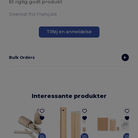
Et rigtig godt produkt
Oversat fra Français
Tilføj en anmeldelse
Bulk Orders
Interessante produkter
E