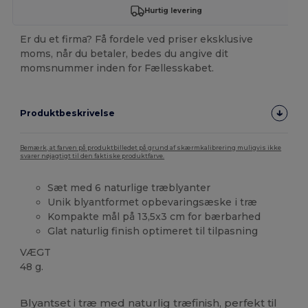
Hurtig levering
Er du et firma? Få fordele ved priser eksklusive
moms, når du betaler, bedes du angive dit
momsnummer inden for Fællesskabet.
Produktbeskrivelse
Bemærk, at farven på produktbilledet på grund af skærmkalibrering muligvis ikke
svarer nøjagtigt til den faktiske produktfarve.
Sæt med 6 naturlige træblyanter
Unik blyantformet opbevaringsæske i træ
Kompakte mål på 13,5x3 cm for bærbarhed
Glat naturlig finish optimeret til tilpasning
VÆGT
48 g.
Brugerdefineret
Høj lagerbeholdning
Blyantset i træ med naturlig træfinish, perfekt til