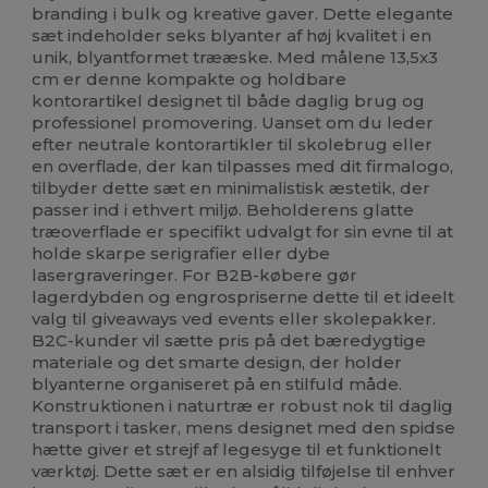
branding i bulk og kreative gaver. Dette elegante
sæt indeholder seks blyanter af høj kvalitet i en
unik, blyantformet trææske. Med målene 13,5x3
cm er denne kompakte og holdbare
kontorartikel designet til både daglig brug og
professionel promovering. Uanset om du leder
efter neutrale kontorartikler til skolebrug eller
en overflade, der kan tilpasses med dit firmalogo,
tilbyder dette sæt en minimalistisk æstetik, der
passer ind i ethvert miljø. Beholderens glatte
træoverflade er specifikt udvalgt for sin evne til at
holde skarpe serigrafier eller dybe
lasergraveringer. For B2B-købere gør
lagerdybden og engrospriserne dette til et ideelt
valg til giveaways ved events eller skolepakker.
B2C-kunder vil sætte pris på det bæredygtige
materiale og det smarte design, der holder
blyanterne organiseret på en stilfuld måde.
Konstruktionen i naturtræ er robust nok til daglig
transport i tasker, mens designet med den spidse
hætte giver et strejf af legesyge til et funktionelt
værktøj. Dette sæt er en alsidig tilføjelse til enhver