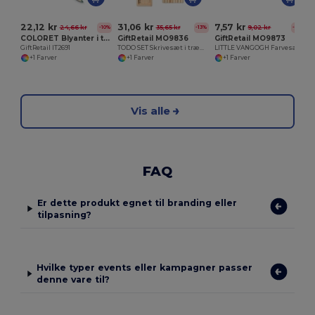
22,12 kr
31,06 kr
7,57 kr
24,66 kr
35,65 kr
9,02 kr
-10%
-13%
-16%
COLORET Blyanter i træ boks 12 stk
GiftRetail MO9836
GiftRetail MO9873
GiftRetail IT2691
TODO SET Skrivesæt i trææske
LITTLE VANGOGH Farvesæt
+1 Farver
+1 Farver
+1 Farver
Vis alle
FAQ
Er dette produkt egnet til branding eller
tilpasning?
Hvilke typer events eller kampagner passer
denne vare til?