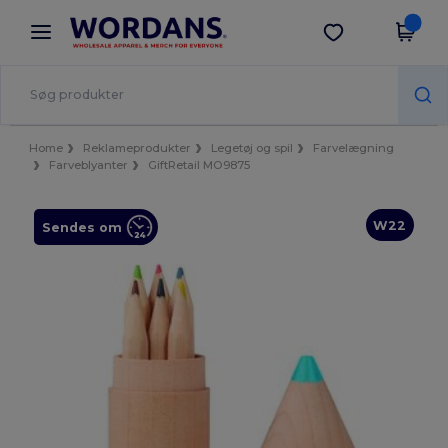
×
Wordans-app
Hent app
Bedre priser i appen!
Home
Reklameprodukter
Legetøj og spil
Farvelægning
Farveblyanter
GiftRetail MO9875
W22
Sendes om