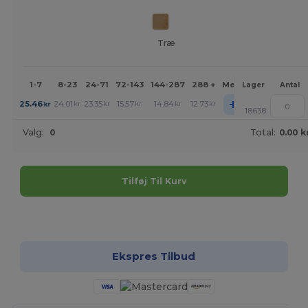
Træ
1-7
8-23
24-71
72-143
144-287
288 +
Mere
Lager
Antal
+
25.46
24.01
23.35
15.57
14.84
12.73
kr
kr
kr
kr
kr
kr
18638
Valg:
0
Total:
0.00 k
Tilføj Til Kurv
Tilpas det!
Ekspres Tilbud