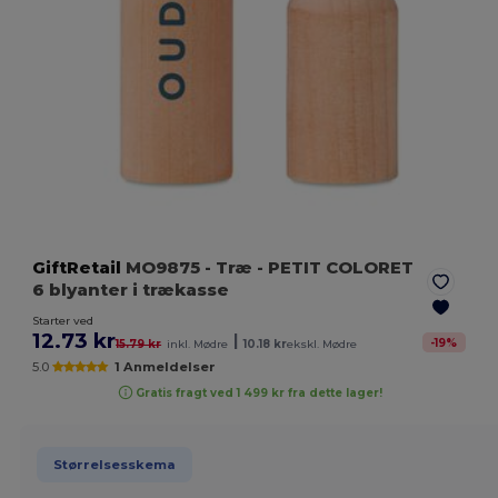
GiftRetail
MO9875
- Træ
- PETIT COLORET
6 blyanter i trækasse
Starter ved
12.73 kr
|
-
19
%
15.79 kr
inkl. Mødre
10.18 kr
ekskl. Mødre
5.0
1 Anmeldelser
Gratis fragt ved 1 499 kr fra dette lager!
Størrelsesskema