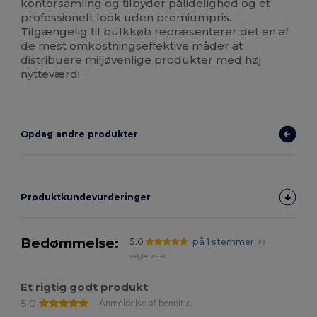
kontorsamling og tilbyder pålidelighed og et
professionelt look uden premiumpris.
Tilgængelig til bulkkøb repræsenterer det en af
de mest omkostningseffektive måder at
distribuere miljøvenlige produkter med høj
nytteværdi.
Opdag andre produkter
Produktkundevurderinger
Bedømmelse:
5.0
på 1 stemmer
99
solgte varer
Et rigtig godt produkt
5.0
Anmeldelse af benoit c.