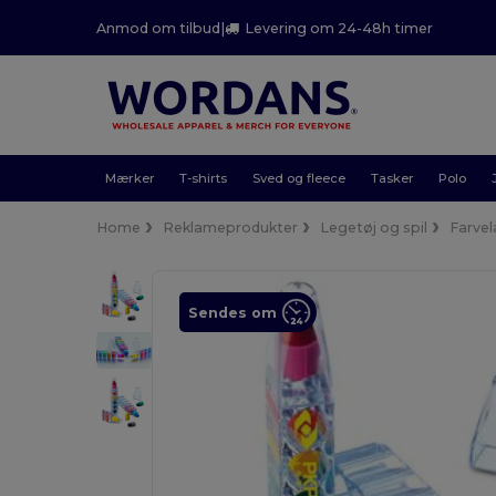
Anmod om tilbud
|
Levering om 24-48h timer
Mærker
T-shirts
Sved og fleece
Tasker
Polo
Home
Reklameprodukter
Legetøj og spil
Farve
Sendes om