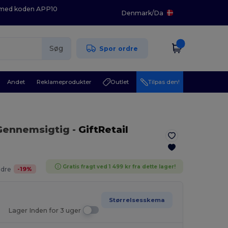
K med koden APP10
Denmark
/
Da
Søg
Spor ordre
Andet
Reklameprodukter
Outlet
Tilpas den!
 Gennemsigtig
-
GiftRetail
Gratis fragt ved 1 499 kr fra dette lager!
-
19
%
ødre
Størrelsesskema
Lager Inden for 3 uger