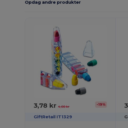
Opdag andre produkter
Tilpas
T
Det!
3,78 kr
3
-19%
4,66 kr
GiftRetail IT1329
G