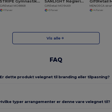
STRIPE Gymnastikpose med fleksbånd
SANLIGHT Nøglering med lommelygte
GiftRetail
GiftRetail MO8868
GiftRetail MO9469
+1 Farver
+3 Farver
+4 Farver
Vis alle
FAQ
Er dette produkt velegnet til branding eller tilpasning?
Hvilke typer arrangementer er denne vare velegnet til?