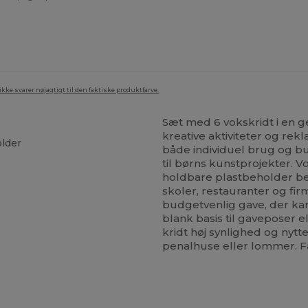
ke svarer nøjagtigt til den faktiske produktfarve.
Sæt med 6 vokskridt i en g
kreative aktiviteter og re
lder
både individuel brug og bu
til børns kunstprojekter. 
holdbare plastbeholder bes
skoler, restauranter og fi
budgetvenlig gave, der ka
blank basis til gaveposer e
kridt høj synlighed og nyt
penalhuse eller lommer. Få