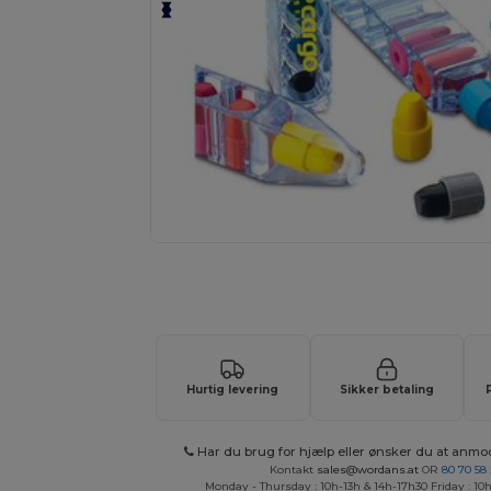
Tilpas dit produkt online H
Hurtig levering
Sikker betaling
Har du brug for hjælp eller ønsker du at anmo
Kontakt
sales@wordans.at
OR
80 70 58
Monday - Thursday : 10h-13h & 14h-17h30 Friday : 10h