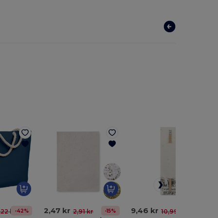
2,47 kr
9,46 kr
-42%
-15%
-14%
,22 kr
2,91 kr
10,99 kr