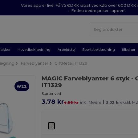
Vores app er live! Få 75 €DKK rabat ved køb over 600 DK
– Endnu bedre priser i appen!
Jakker
Hovedbeklædning
Arbejdstøj
Sportsbeklædning
tilbehør
lægning
Farveblyanter
GiftRetail IT1329
MAGIC Farveblyanter 6 styk
-
IT1329
W22
Starter ved
3.78 kr
|
4.66 kr
inkl. Mødre
3.02 kr
ekskl. M