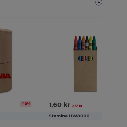
1,60 kr
-10%
-37%
2,55 kr
Stamina HW8000