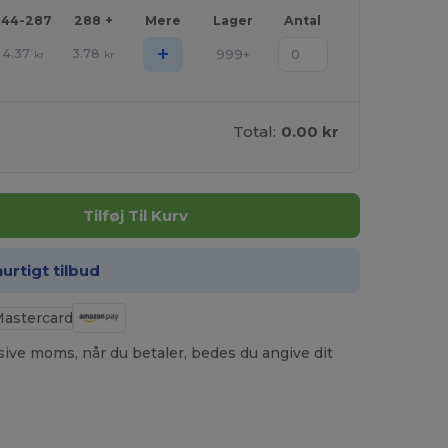
144-287
288 +
Mere
Lager
Antal
+
4.37
3.78
999+
kr
kr
Total:
0.00 kr
Tilføj Til Kurv
hurtigt tilbud
usive moms, når du betaler, bedes du angive dit