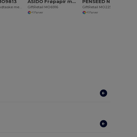
 MO9813
ASIDO Frøpapir med vilde blomster
PENSEED Naturlig blyant i pose med frø
MENORCA strandtaske med snorhåndtag
GiftRetail MO6916
GiftRetail MO2257
+1 Farver
+1 Farver