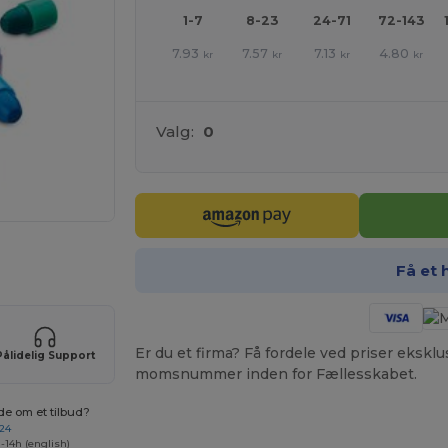
1-7
8-23
24-71
72-143
7.93
7.57
7.13
4.80
kr
kr
kr
kr
Valg:
0
ER!
Få et 
Er du et firma? Få fordele ved priser ekskl
Pålidelig Support
momsnummer inden for Fællesskabet.
de om et tilbud?
 24
-14h (english)