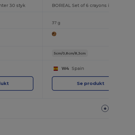
ter 30 styk
BOREAL Set of 6 crayons in a recycled cardboard box
37 g
5cm/0,8cm/8,3cm
W4
Spain
dukt
Se produkt