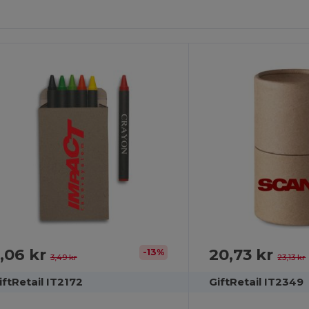
ilpas
Tilpas
Det!
Det!
,06 kr
20,73 kr
-13%
3,49 kr
23,13 kr
iftRetail IT2172
GiftRetail IT2349