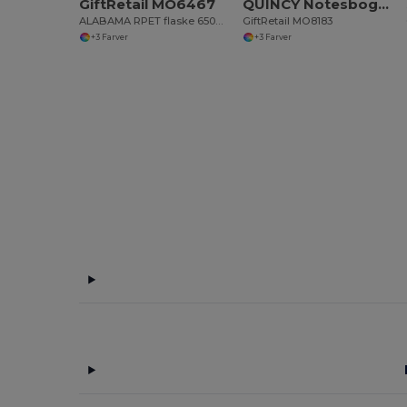
GiftRetail MO6467
QUINCY Notesbog med memoblade og pen
ALABAMA RPET flaske 650ml PP flip låg
GiftRetail MO8183
+3 Farver
+3 Farver