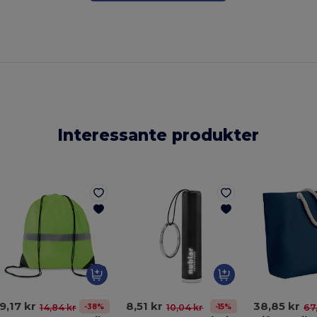
Interessante produkter
9,17 kr
8,51 kr
38,85 kr
-38%
-15%
14,84 kr
10,04 kr
67