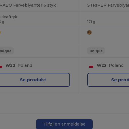
RABO Farveblyanter 6 styk
STRIPER Farveblyan
udeaftryk
5 g
171 g
Unique
Unique
W22
Poland
W22
Poland
Se produkt
Se pro
Tilføj en anmeldelse