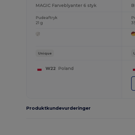
MAGIC Farveblyanter 6 styk
B
Pudeaftryk
P
21 g
3
Unique
W22
Poland
Produktkundevurderinger