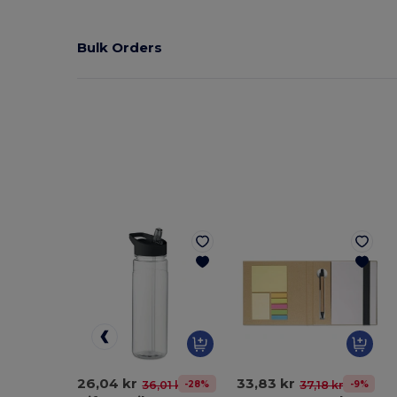
Bulk Orders
26,04 kr
33,83 kr
-28%
-9%
36,01 kr
37,18 kr