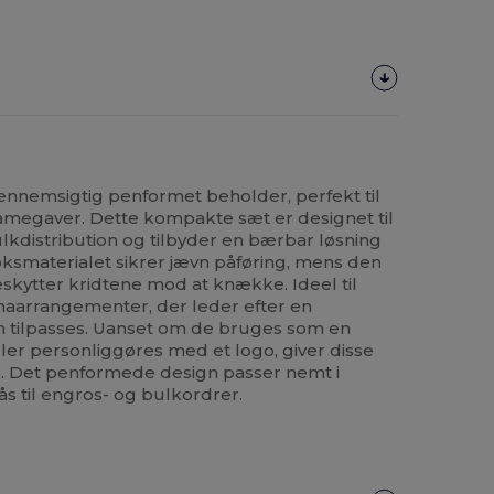
ennemsigtig penformet beholder, perfekt til
klamegaver. Dette kompakte sæt er designet til
lkdistribution og tilbyder en bærbar løsning
Voksmaterialet sikrer jævn påføring, mens den
kytter kridtene mod at knække. Ideel til
rmaarrangementer, der leder efter en
n tilpasses. Uanset om de bruges som en
ller personliggøres med et logo, giver disse
te. Det penformede design passer nemt i
s til engros- og bulkordrer.