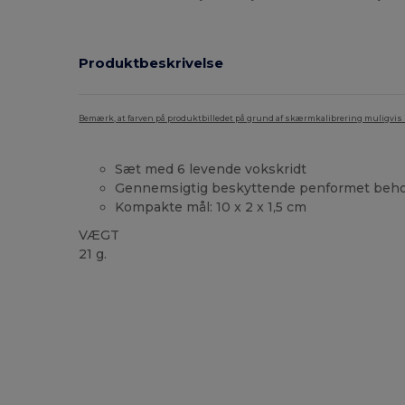
Produktbeskrivelse
Bemærk, at farven på produktbilledet på grund af skærmkalibrering muligvis ik
Sæt med 6 levende vokskridt
Gennemsigtig beskyttende penformet beho
Kompakte mål: 10 x 2 x 1,5 cm
VÆGT
21 g.
Brugerdefineret
Høj lagerbeholdning