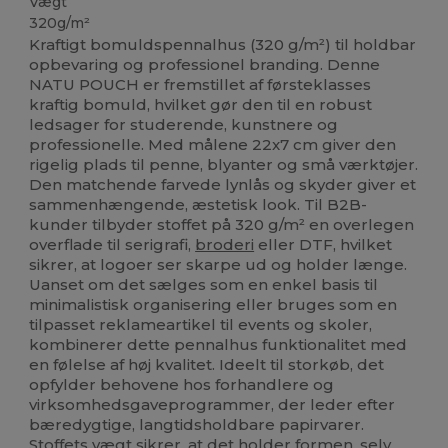
Vægt
320g/m²
Kraftigt bomuldspennalhus (320 g/m²) til holdbar
opbevaring og professionel branding. Denne
NATU POUCH er fremstillet af førsteklasses
kraftig bomuld, hvilket gør den til en robust
ledsager for studerende, kunstnere og
professionelle. Med målene 22x7 cm giver den
rigelig plads til penne, blyanter og små værktøjer.
Den matchende farvede lynlås og skyder giver et
sammenhængende, æstetisk look. Til B2B-
kunder tilbyder stoffet på 320 g/m² en overlegen
overflade til serigrafi,
broderi
eller DTF, hvilket
sikrer, at logoer ser skarpe ud og holder længe.
Uanset om det sælges som en enkel basis til
minimalistisk organisering eller bruges som en
tilpasset reklameartikel til events og skoler,
kombinerer dette pennalhus funktionalitet med
en følelse af høj kvalitet. Ideelt til storkøb, det
opfylder behovene hos forhandlere og
virksomhedsgaveprogrammer, der leder efter
bæredygtige, langtidsholdbare papirvarer.
Stoffets vægt sikrer, at det holder formen, selv