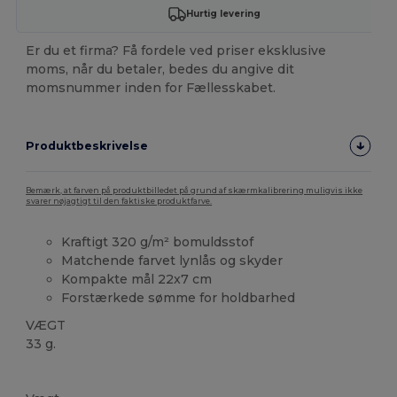
Hurtig levering
Er du et firma? Få fordele ved priser eksklusive
moms, når du betaler, bedes du angive dit
momsnummer inden for Fællesskabet.
Produktbeskrivelse
Bemærk, at farven på produktbilledet på grund af skærmkalibrering muligvis ikke
svarer nøjagtigt til den faktiske produktfarve.
Kraftigt 320 g/m² bomuldsstof
Matchende farvet lynlås og skyder
Kompakte mål 22x7 cm
Forstærkede sømme for holdbarhed
VÆGT
33 g.
Høj lagerbeholdning
Brugerdefineret