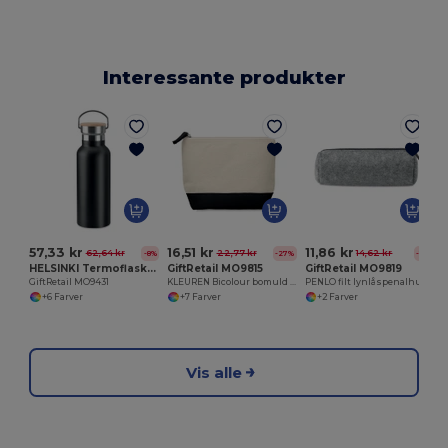
Interessante produkter
57,33 kr
16,51 kr
11,86 kr
62,64 kr
22,77 kr
14,62 kr
-8%
-27%
-19%
HELSINKI Termoflaske 500 ml
GiftRetail MO9815
GiftRetail MO9819
GiftRetail MO9431
KLEUREN Bicolour bomuld kosmetikpose
PENLO filt lynlåspenalhus
+6 Farver
+7 Farver
+2 Farver
Vis alle