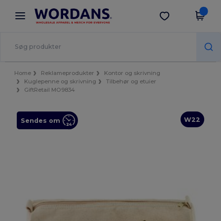
×
Wordans-app
Hent app
Bedre priser i appen!
Home
Reklameprodukter
Kontor og skrivning
Kuglepenne og skrivning
Tilbehør og etuier
GiftRetail MO9834
W22
Sendes om