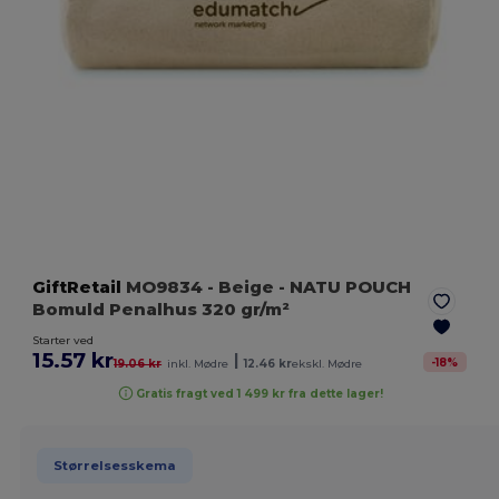
GiftRetail
MO9834
- Beige
- NATU POUCH
Bomuld Penalhus 320 gr/m²
Starter ved
15.57 kr
|
-
18
%
19.06 kr
inkl. Mødre
12.46 kr
ekskl. Mødre
Gratis fragt ved 1 499 kr fra dette lager!
Størrelsesskema