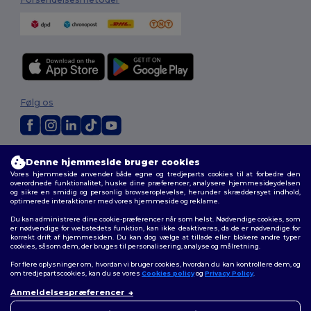
Følg os
2026. Alle rettigheder forbeholdes
Denne hjemmeside bruger cookies
Vilkår og Betingelser
|
Tilpasset politik
|
Fortrolighedspolitik
|
Politik for
Vores hjemmeside anvender både egne og tredjeparts cookies til at forbedre den
cookies
|
Sitemap
overordnede funktionalitet, huske dine præferencer, analysere hjemmesideydelsen
og sikre en smidig og personlig browseroplevelse, herunder skræddersyet indhold,
optimerede interaktioner med vores hjemmeside og reklame.
Du kan administrere dine cookie-præferencer når som helst. Nødvendige cookies, som
er nødvendige for webstedets funktion, kan ikke deaktiveres, da de er nødvendige for
korrekt drift af hjemmesiden. Du kan dog vælge at tillade eller blokere andre typer
cookies, såsom dem, der bruges til personalisering, analyse og målretning.
For flere oplysninger om, hvordan vi bruger cookies, hvordan du kan kontrollere dem, og
om tredjepartscookies, kan du se vores
Cookies policy
og
Privacy Policy
.
Anmeldelsespræferencer
👋
Hej
Hvis du har spørgsmål eller