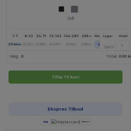
Grå
1-7
8-23
24-71
72-143
144-287
288 +
Mere
Lager
Antal
+
23.64
22.33
21.68
14.48
13.82
11.86
kr
kr
kr
kr
kr
kr
15843
Valg:
0
Total:
0.00 k
Tilføj Til Kurv
Tilpas det!
Ekspres Tilbud