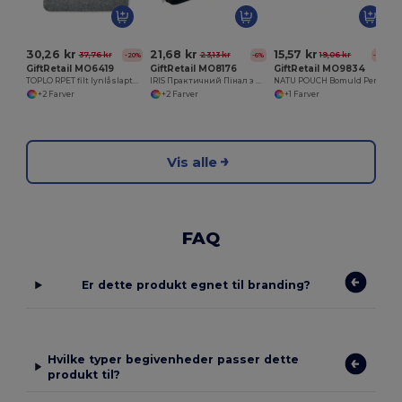
30,26 kr
21,68 kr
15,57 kr
37,76 kr
23,13 kr
19,06 kr
-20%
-6%
-18%
GiftRetail MO6419
GiftRetail MO8176
GiftRetail MO9834
TOPLO RPET filt lynlåslaptop taske
IRIS Практичний Пінал з Карабіном
NATU POUCH Bomuld Penalhus 320 gr/m²
+2 Farver
+2 Farver
+1 Farver
Vis alle
FAQ
Er dette produkt egnet til branding?
Hvilke typer begivenheder passer dette
produkt til?