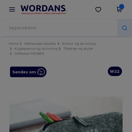
×
Wordans-app
Hent app
Bedre priser i appen!
Home
Reklameprodukter
Kontor og skrivning
Kuglepenne og skrivning
Tilbehør og etuier
GiftRetail MO9819
W22
Sendes om