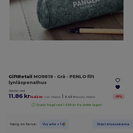
GiftRetail
MO9819
- Grå
- PENLO filt
lynlåspenalhus
Starter ved
11.86 kr
|
-
19
%
14.62 kr
inkl. Mødre
9.49 kr
ekskl. Mødre
Gratis fragt ved 1 499 kr fra dette lager!
Vælg en farve:
Vis alle
+ 1
Størrelsesskema