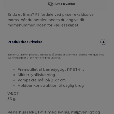
Hurtig levering
Er du et firma? Få fordele ved priser eksklusive
moms, når du betaler, bedes du angive dit
momsnummer inden for Fællesskabet.
Produktbeskrivelse
Bemærk, at farven på produktbilledet på grund af skærmkalibrering muligvis ikke
svarer nøjagtigt til den faktiske produktfarve.
Fremstillet af bæredygtigt RPET-filt
Sikker lynlåslukning
Kompakte mål på 21x7 cm
Holdbar konstruktion til daglig brug
VÆGT
33 g.
Høj lagerbeholdning
Brugerdefineret
Penalhus i RPET-filt med lynlås, miljøvenligt og