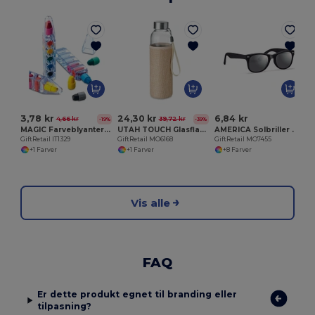
G
3,78 kr
24,30 kr
6,84 kr
4,66 kr
39,72 kr
-19%
-39%
MAGIC Farveblyanter 6 styk
UTAH TOUCH Glasflaske med sleeve i neopren
AMERICA Solbriller med UV beskyttelse
GiftRetail IT1329
GiftRetail MO6168
GiftRetail MO7455
+1 Farver
+1 Farver
+8 Farver
Vis alle
FAQ
Er dette produkt egnet til branding eller
tilpasning?