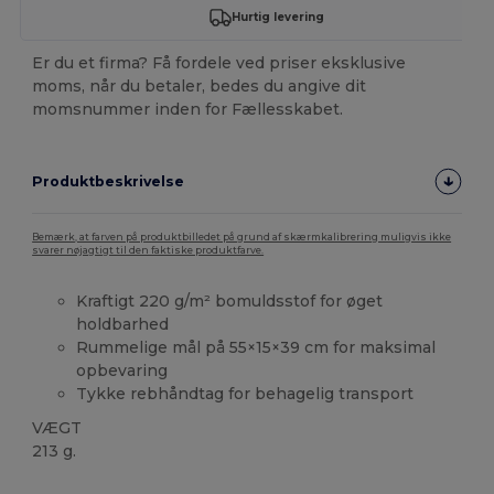
Hurtig levering
Er du et firma? Få fordele ved priser eksklusive
moms, når du betaler, bedes du angive dit
momsnummer inden for Fællesskabet.
Produktbeskrivelse
Bemærk, at farven på produktbilledet på grund af skærmkalibrering muligvis ikke
svarer nøjagtigt til den faktiske produktfarve.
Kraftigt 220 g/m² bomuldsstof for øget
holdbarhed
Rummelige mål på 55×15×39 cm for maksimal
opbevaring
Tykke rebhåndtag for behagelig transport
VÆGT
213 g.
Høj lagerbeholdning
Brugerdefineret