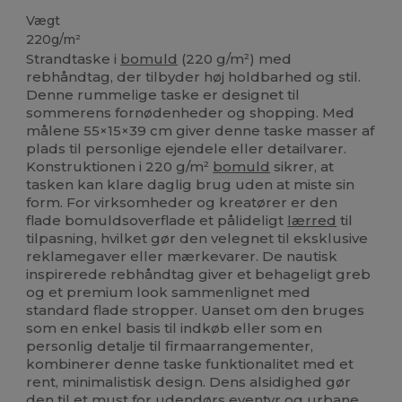
Vægt
220g/m²
Strandtaske i
bomuld
(220 g/m²) med
rebhåndtag, der tilbyder høj holdbarhed og stil.
Denne rummelige taske er designet til
sommerens fornødenheder og shopping. Med
målene 55×15×39 cm giver denne taske masser af
plads til personlige ejendele eller detailvarer.
Konstruktionen i 220 g/m²
bomuld
sikrer, at
tasken kan klare daglig brug uden at miste sin
form. For virksomheder og kreatører er den
flade bomuldsoverflade et pålideligt
lærred
til
tilpasning, hvilket gør den velegnet til eksklusive
reklamegaver eller mærkevarer. De nautisk
inspirerede rebhåndtag giver et behageligt greb
og et premium look sammenlignet med
standard flade stropper. Uanset om den bruges
som en enkel basis til indkøb eller som en
personlig detalje til firmaarrangementer,
kombinerer denne taske funktionalitet med et
rent, minimalistisk design. Dens alsidighed gør
den til et must for udendørs eventyr og urbane