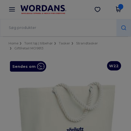
×
Wordans-app
Hent app
Bedre priser i appen!
Home
Tomt tøj | tilbehør
Tasker
Strandtasker
GiftRetail MO9813
W22
Sendes om