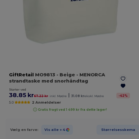
GiftRetail
MO9813
- Beige
- MENORCA
strandtaske med snorhåndtag
Starter ved
38.85 kr
|
-
42
%
67.22 kr
inkl. Mødre
31.08 kr
ekskl. Mødre
5.0
2 Anmeldelser
Gratis fragt ved 1 499 kr fra dette lager!
Vælg en farve:
Vis alle
+ 4
Størrelsesskema