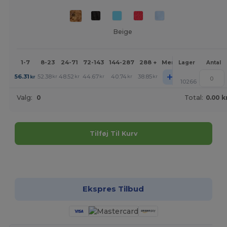
Beige
1-7
8-23
24-71
72-143
144-287
288 +
Mere
Lager
Antal
+
56.31
52.38
48.52
44.67
40.74
38.85
kr
kr
kr
kr
kr
kr
10266
Valg:
0
Total:
0.00 k
Tilføj Til Kurv
Tilpas det!
Ekspres Tilbud