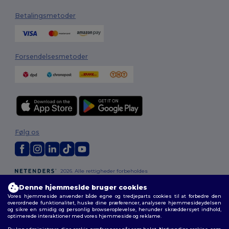
Betalingsmetoder
Forsendelsesmetoder
Følg os
2026. Alle rettigheder forbeholdes
Vilkår og Betingelser
|
Tilpasset politik
|
Fortrolighedspolitik
|
Politik for
Denne hjemmeside bruger cookies
cookies
|
Sitemap
Vores hjemmeside anvender både egne og tredjeparts cookies til at forbedre den
overordnede funktionalitet, huske dine præferencer, analysere hjemmesideydelsen
og sikre en smidig og personlig browseroplevelse, herunder skræddersyet indhold,
optimerede interaktioner med vores hjemmeside og reklame.