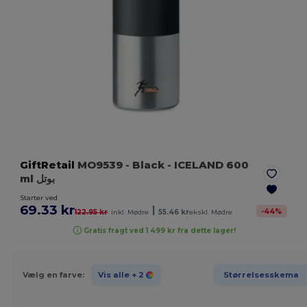
GiftRetail
MO9539
- Black
- ICELAND 600
ml بوتل
Starter ved
69.33 kr
|
-
44
%
122.95 kr
inkl. Mødre
55.46 kr
ekskl. Mødre
Gratis fragt ved 1 499 kr fra dette lager!
Vælg en farve:
Vis alle
+ 2
Størrelsesskema