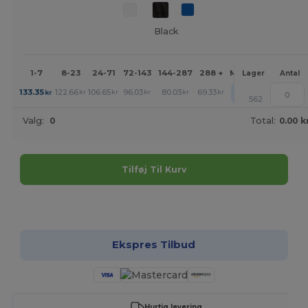
Black
1-7
8-23
24-71
72-143
144-287
288 +
Mere
Lager
Antal
+
133.35
122.66
106.65
96.03
80.03
69.33
kr
kr
kr
kr
kr
kr
562
Valg:
0
Total:
0.00 k
Tilføj Til Kurv
Tilpas det!
Ekspres Tilbud
Hurtig levering