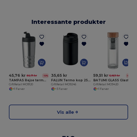
Interessante produkter
G
45,76 kr
35,65 kr
59,51 kr
50,71 kr
128,11 kr
-10%
-54%
TAMPAS Rejse termoflaske 280 ml
FALUN Termo kop 250 ml
BATUMI GLASS Glasflaske 400ml
GiftRetail MO9120
GiftRetail MO9246
GiftRetail MO9420
+1 Farver
+3 Farver
+1 Farver
Vis alle