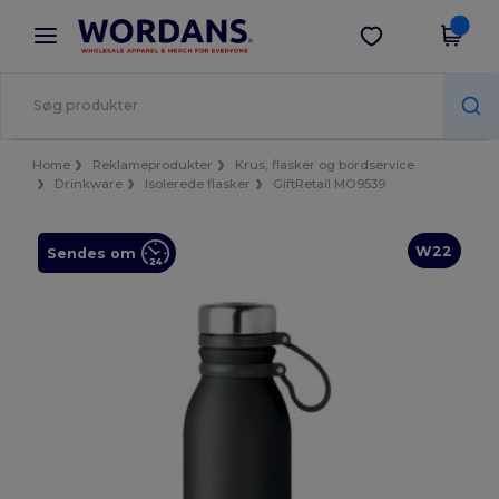
×
Wordans-app
Hent app
Bedre priser i appen!
Home
Reklameprodukter
Krus, flasker og bordservice
Drinkware
Isolerede flasker
GiftRetail MO9539
W22
Sendes om