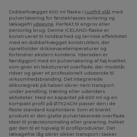
Høj lagerbeholdning
Brugerdefineret
Dobbeltvægget 600 ml flaske i
rustfrit stål
med
pulverlakering for førsteklasses isolering og
lækagefri
ydeevne
. Perfekt til engros eller
personlig brug. Denne ICELAND-flaske er
konstrueret til holdbarhed og termisk effektivitet
med en dobbeltvægget konstruktion, der
opretholder drikkevaretemperaturer og
forhindrer ekstern kondens. Ydersiden er
færdiggjort med en pulverlakering af høj kvalitet,
som giver en tekstureret overflade, der modstår
ridser og giver et professionelt udseende til
virksomhedsbranding. Det integrerede
silikonegreb på halsen sikrer nem transport
under pendling, træning eller udendørs
aktiviteter. Med en kapacitet på 600 ml og en
kompakt profil på Ø7X24CM passer den i de
fleste standard kopholdere. Som et blankt
produkt er den glatte pulverlakerede overflade
ideel til præcisionsmaling eller gravering, hvilket
gør den til et topvalg til profilprodukter. Det
lækagefrie låg sikrer sikker transport i tasker.