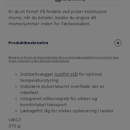
Er du et firma? Få fordele ved priser eksklusive
moms, når du betaler, bedes du angive dit
momsnummer inden for Fællesskabet.
Produktbeskrivelse
Bemærk, at farven på produktbilledet på grund af skærmkalibrering muligvis ikke
svarer nøjagtigt til den faktiske produktfarve.
Dobbeltvægget
rustfrit stål
for optimal
temperaturstyring
Slidstærk pulverlakeret overflade, der er
ridsefast
Integreret silikonegreb for sikker og
komfortabel transport
Lækagefrit låg for sikker opbevaring i tasker
VÆGT
373 g.