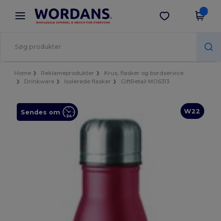
×
Wordans-app
Hent app
Bedre priser i appen!
Home
Reklameprodukter
Krus, flasker og bordservice
Drinkware
Isolerede flasker
GiftRetail MO6313
W22
Sendes om