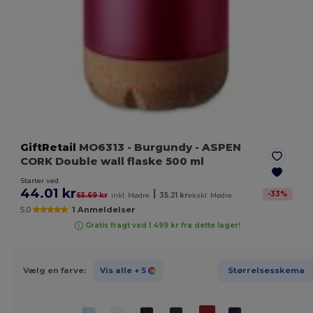
GiftRetail
MO6313
- Burgundy
- ASPEN
CORK Double wall flaske 500 ml
Starter ved
44.01 kr
|
-
33
%
65.69 kr
inkl. Mødre
35.21 kr
ekskl. Mødre
5.0
1 Anmeldelser
Gratis fragt ved 1 499 kr fra dette lager!
Vælg en farve:
Vis alle
+ 5
Størrelsesskema