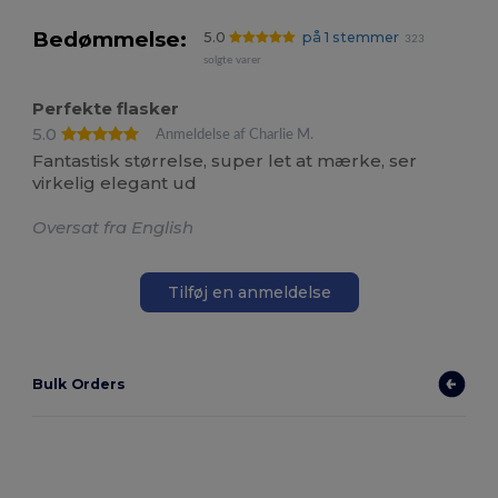
Bedømmelse:
5.0
på 1 stemmer
323
solgte varer
Perfekte flasker
5.0
Anmeldelse af Charlie M.
Fantastisk størrelse, super let at mærke, ser
virkelig elegant ud
Oversat fra English
Tilføj en anmeldelse
Bulk Orders