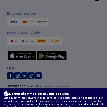
Betalingsmetoder
Forsendelsesmetoder
Følg os
2026. Alle rettigheder forbeholdes
Vilkår og Betingelser
|
Tilpasset politik
|
Fortrolighedspolitik
|
Politik for
Denne hjemmeside bruger cookies
cookies
|
Sitemap
Vores hjemmeside anvender både egne og tredjeparts cookies til at forbedre den
overordnede funktionalitet, huske dine præferencer, analysere hjemmesideydelsen
og sikre en smidig og personlig browseroplevelse, herunder skræddersyet indhold,