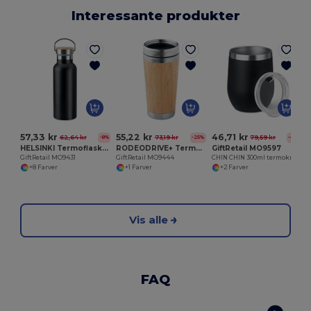
Interessante produkter
57,33 kr
55,22 kr
46,71 kr
62,64 kr
73,19 kr
79,59 kr
-8%
-25%
-41%
HELSINKI Termoflaske 500 ml
RODEODRIVE+ Termokrus i Bambus 400ml
GiftRetail MO9597
GiftRetail MO9431
GiftRetail MO9444
CHIN CHIN 300ml termokrus
+8 Farver
+1 Farver
+2 Farver
Vis alle
FAQ