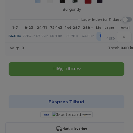
Burgundy
Lager Inden for 31 dage
1-7
8-23
24-71
72-143
144-287
288 +
Mere
Lager
Antal
+
84.61
77.84
67.66
60.89
50.78
44.01
kr
kr
kr
kr
kr
kr
4659
Valg:
0
Total:
0.00 k
Tilføj Til Kurv
Tilpas det!
Ekspres Tilbud
Hurtig levering