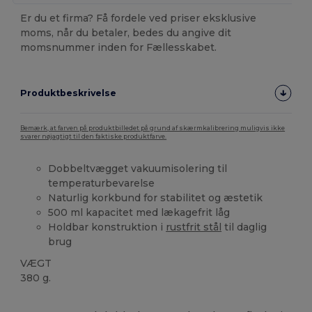
Er du et firma? Få fordele ved priser eksklusive
moms, når du betaler, bedes du angive dit
momsnummer inden for Fællesskabet.
Produktbeskrivelse
Bemærk, at farven på produktbilledet på grund af skærmkalibrering muligvis ikke
svarer nøjagtigt til den faktiske produktfarve.
Dobbeltvægget vakuumisolering til
temperaturbevarelse
Naturlig korkbund for stabilitet og æstetik
500 ml kapacitet med lækagefrit låg
Holdbar konstruktion i
rustfrit stål
til daglig
brug
VÆGT
380 g.
Høj lagerbeholdning
Brugerdefineret