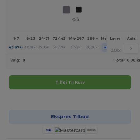
Grå
1-7
8-23
24-71
72-143
144-287
288 +
Mere
Lager
Antal
+
43.87
40.81
37.83
34.77
31.79
30.26
kr
kr
kr
kr
kr
kr
23304
Valg:
0
Total:
0.00 k
Tilføj Til Kurv
Tilpas det!
Ekspres Tilbud