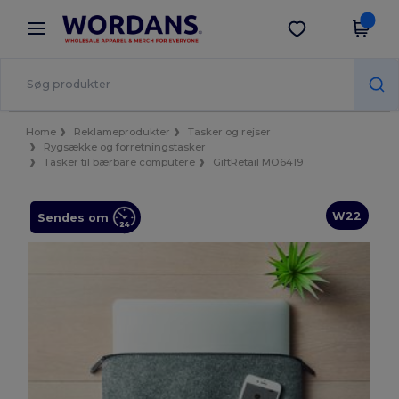
×
Wordans-app
Hent app
Bedre priser i appen!
Home
Reklameprodukter
Tasker og rejser
Rygsække og forretningstasker
Tasker til bærbare computere
GiftRetail MO6419
W22
Sendes om