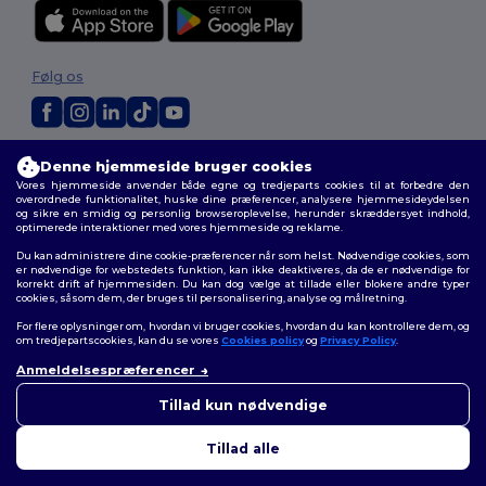
Følg os
2026. Alle rettigheder forbeholdes
Denne hjemmeside bruger cookies
Vilkår og Betingelser
|
Tilpasset politik
|
Fortrolighedspolitik
|
Politik for
Vores hjemmeside anvender både egne og tredjeparts cookies til at forbedre den
cookies
|
Sitemap
overordnede funktionalitet, huske dine præferencer, analysere hjemmesideydelsen
og sikre en smidig og personlig browseroplevelse, herunder skræddersyet indhold,
optimerede interaktioner med vores hjemmeside og reklame.
Du kan administrere dine cookie-præferencer når som helst. Nødvendige cookies, som
er nødvendige for webstedets funktion, kan ikke deaktiveres, da de er nødvendige for
korrekt drift af hjemmesiden. Du kan dog vælge at tillade eller blokere andre typer
cookies, såsom dem, der bruges til personalisering, analyse og målretning.
For flere oplysninger om, hvordan vi bruger cookies, hvordan du kan kontrollere dem, og
om tredjepartscookies, kan du se vores
Cookies policy
og
Privacy Policy
.
Anmeldelsespræferencer
Tillad kun nødvendige
Tillad alle