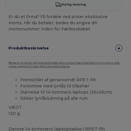
Hurtig levering
Er du et firma? Få fordele ved priser eksklusive
moms, når du betaler, bedes du angive dit
momsnummer inden for Fællesskabet.
Produktbeskrivelse
Bemærk, at farven på produktbilledet på grund af skærmkalibrering muligvis ikke
svarer nøjagtigt til den faktiske produktfarve.
Fremstillet af genanvendt RPET-filt
Forlomme med lynlås til tilbehør
Størrelse til 14-tommers laptops (36x26cm)
Sikker lynlåslukning på alle rum
VÆGT
120 g.
Brugerdefineret
Høj lagerbeholdning
Denne 14-tommers laptoptaske i RPET-filt