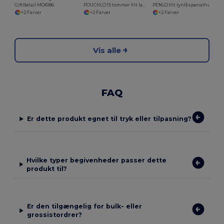
GiftRetail MO6186
POUCHLO 15 tommer filt laptop taske
PENLO filt lynlåspenalhus
+2 Farver
+2 Farver
+2 Farver
Vis alle
FAQ
Er dette produkt egnet til tryk eller tilpasning?
Hvilke typer begivenheder passer dette
produkt til?
Er den tilgængelig for bulk- eller
grossistordrer?