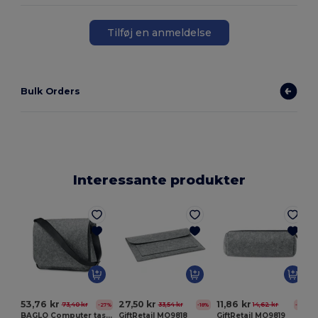
Tilføj en anmeldelse
Bulk Orders
Interessante produkter
E
53,76 kr
27,50 kr
11,86 kr
73,40 kr
33,54 kr
14,62 kr
-27%
-18%
-19%
BAGLO Computer taske i RPET filt
GiftRetail MO9818
GiftRetail MO9819