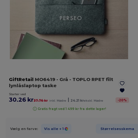
GiftRetail
MO6419
- Grå
- TOPLO RPET filt
lynlåslaptop taske
Starter ved
30.26 kr
|
-
20
%
37.76 kr
inkl. Mødre
24.21 kr
ekskl. Mødre
Gratis fragt ved 1 499 kr fra dette lager!
Vælg en farve:
Vis alle
+ 1
Størrelsesskema