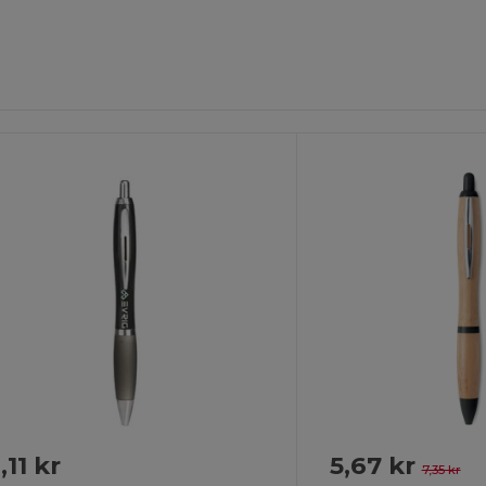
ilpas
Tilpas
Det!
Det!
,11 kr
5,67 kr
7,35 kr