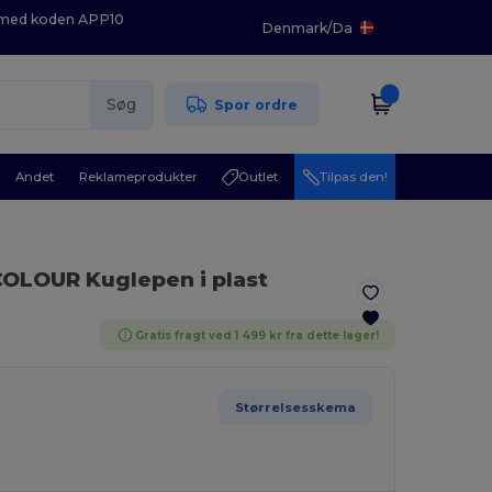
K med koden APP10
Denmark
/
Da
Søg
Spor ordre
Andet
Reklameprodukter
Outlet
Tilpas den!
COLOUR Kuglepen i plast
Gratis fragt ved 1 499 kr fra dette lager!
Størrelsesskema