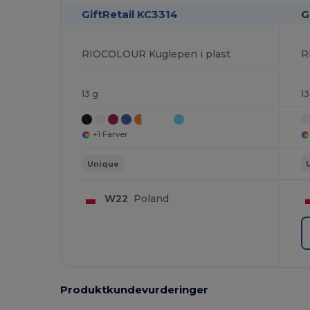
GiftRetail KC3314
G
RIOCOLOUR Kuglepen i plast
R
13 g
13
+1 Farver
Unique
W22
Poland
Produktkundevurderinger