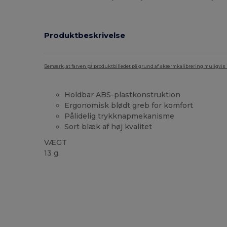
Produktbeskrivelse
Bemærk, at farven på produktbilledet på grund af skærmkalibrering muligvis ik
Holdbar ABS-plastkonstruktion
Ergonomisk blødt greb for komfort
Pålidelig trykknapmekanisme
Sort blæk af høj kvalitet
VÆGT
13 g.
Høj lagerbeholdning