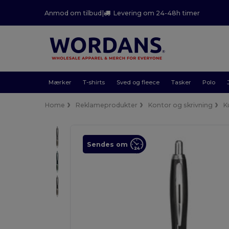
Anmod om tilbud
|
Levering om 24-48h timer
Mærker
T-shirts
Sved og fleece
Tasker
Polo
Home
Reklameprodukter
Kontor og skrivning
K
Sendes om