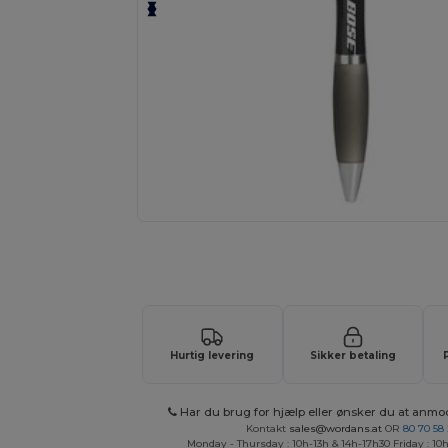
Anmod om et tilpasset tilbud på di
Hurtig levering
Sikker betaling
Har du brug for hjælp eller ønsker du at anmo
Kontakt
sales@wordans.at
OR
80 70 58
Monday - Thursday : 10h-13h & 14h-17h30 Friday : 10h