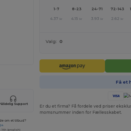
1-7
8-23
24-71
72-143
4.37
4.15
3.93
2.62
kr
kr
kr
kr
Valg:
0
ne produkter
Få et 
Pålidelig Support
Er du et firma? Få fordele ved priser ekskl
momsnummer inden for Fællesskabet.
de om et tilbud?
 24
-14h (english)