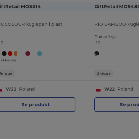
iftRetail MO3314
GiftRetail MO948
IOCOLOUR kuglepen i plast
Pudeaftryk
 g
11 g
+1 Farver
Unique
Unique
W22
Poland
W22
Poland
Se produkt
Se pro