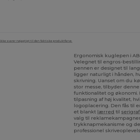
ke svarer nøjagtigt til den faktiske produktfarve.
Ergonomisk kuglepen i ABS
Velegnet til engros-besti
pennen er designet til lan
ligger naturligt i hånden,
skrivning. Uanset om du køb
stor messe, tilbyder denn
funktionalitet og økonomi. 
tilpasning af høj kvalitet, 
logoplacering. Den fås til
et blankt
lærred
til
serigraf
valg til reklamekampagner
trykknapmekanisme og det s
professionel skriveoplevel