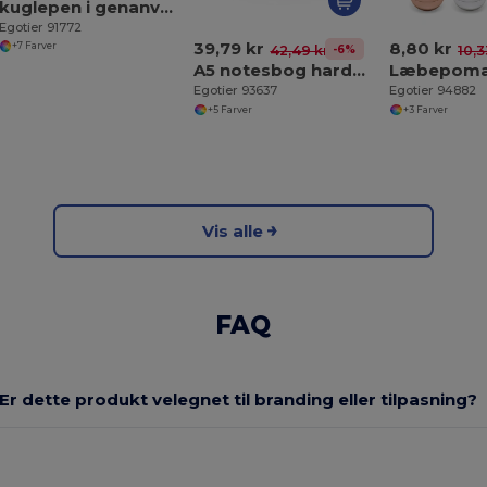
kuglepen i genanvendt PET (100% rPET) med metalklips
Egotier 91772
39,79 kr
8,80 kr
+7 Farver
-6%
42,49 kr
10,3
A5 notesbog hardcover i PU (35% genvundet) med linjeret sider 100 % genbrug
Egotier 93637
Egotier 94882
+5 Farver
+3 Farver
Vis alle
FAQ
Er dette produkt velegnet til branding eller tilpasning?