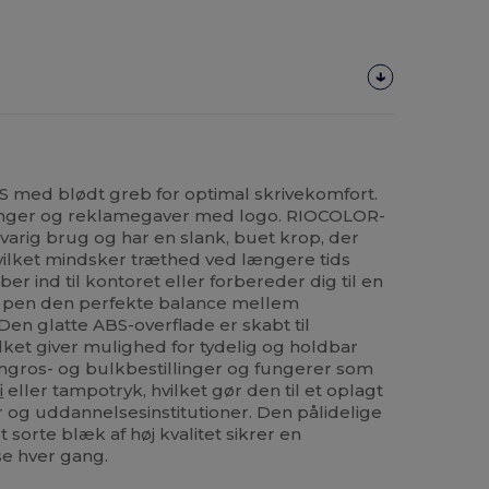
 med blødt greb for optimal skrivekomfort.
llinger og reklamegaver med logo. RIOCOLOR-
gvarig brug og har en slank, buet krop, der
 hvilket mindsker træthed ved længere tids
er ind til kontoret eller forbereder dig til en
e pen den perfekte balance mellem
Den glatte ABS-overflade er skabt til
hvilket giver mulighed for tydelig og holdbar
 engros- og bulkbestillinger og fungerer som
i
eller tampotryk, hvilket gør den til et oplagt
 og uddannelsesinstitutioner. Den pålidelige
orte blæk af høj kvalitet sikrer en
se hver gang.