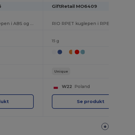
5
GiftRetail MO6409
RIO BAMBOO Kuglepen i ABS og bambus
RIO RPET kuglepen i RPET
15 g
Unique
W22
Poland
dukt
Se produkt