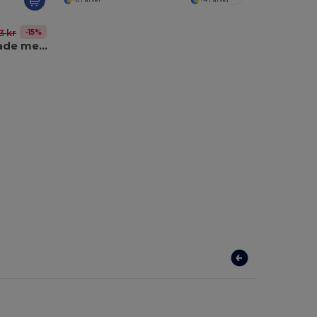
+6 Farver
+4 Farver
-15%
3 kr
Læbepomade med sfærisk metallisk ABS emballage