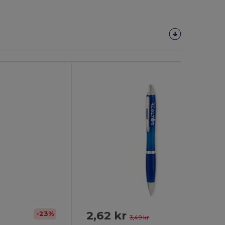
Tilpas
Det!
2,62 kr
-23%
-25%
3,49 kr