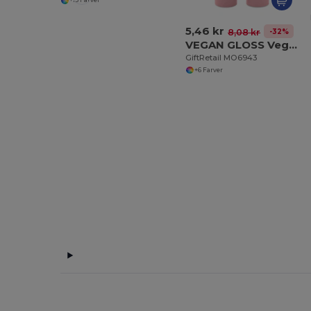
+13 Farver
5,46 kr
-32%
8,08 kr
VEGAN GLOSS Vegansk læbepomade
GiftRetail MO6943
+6 Farver