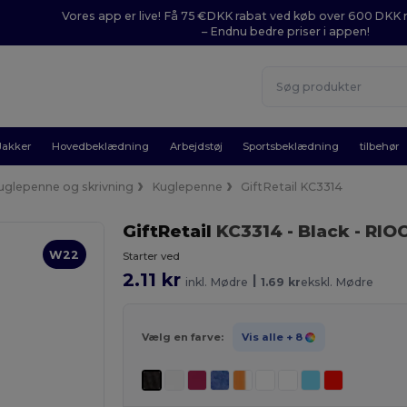
Vores app er live! Få 75 €DKK rabat ved køb over 600 DK
– Endnu bedre priser i appen!
Jakker
Hovedbeklædning
Arbejdstøj
Sportsbeklædning
tilbehør
uglepenne og skrivning
Kuglepenne
GiftRetail KC3314
GiftRetail
KC3314
- Black
- RIO
W22
Starter ved
2.11 kr
|
inkl. Mødre
1.69 kr
ekskl. Mødre
Vælg en farve:
Vis alle
+ 8