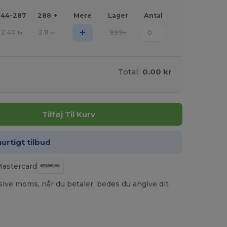
144-287
288 +
Mere
Lager
Antal
+
2.40
2.11
999+
kr
kr
Total:
0.00 kr
Tilføj Til Kurv
hurtigt tilbud
usive moms, når du betaler, bedes du angive dit