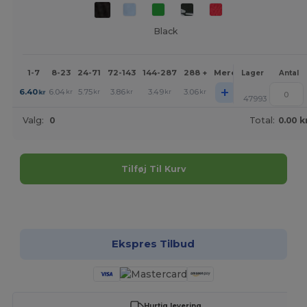
Black
1-7
8-23
24-71
72-143
144-287
288 +
Mere
Lager
Antal
+
6.40
6.04
5.75
3.86
3.49
3.06
kr
kr
kr
kr
kr
kr
47993
Valg:
0
Total:
0.00 k
Tilføj Til Kurv
Tilpas det!
Ekspres Tilbud
Hurtig levering