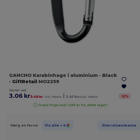
GANCHO Karabinhage i aluminium
- Black
-
GiftRetail
MO2259
Starter ved
3.06 kr
|
-
12
%
3.49 kr
inkl. Mødre
2.45 kr
ekskl. Mødre
Gratis fragt ved 1 499 kr fra dette lager!
Vælg en farve:
Vis alle
+ 4
Størrelsesskema