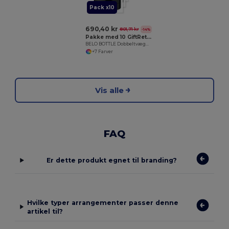
Pack x10
690,40 kr
801,71 kr
-14%
Pakke med 10 GiftRetail MO9812
BELO BOTTLE Dobbeltvægget flaske 500ml
+7 Farver
Vis alle
FAQ
Er dette produkt egnet til branding?
Hvilke typer arrangementer passer denne
artikel til?