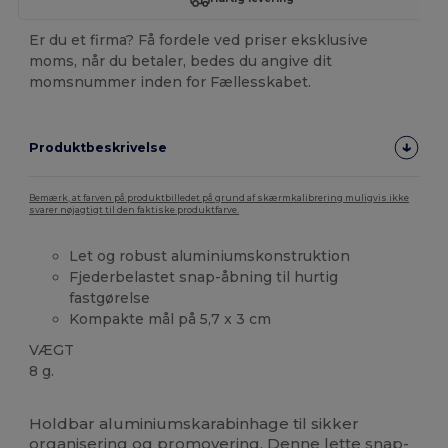
Er du et firma? Få fordele ved priser eksklusive
moms, når du betaler, bedes du angive dit
momsnummer inden for Fællesskabet.
Produktbeskrivelse
Bemærk, at farven på produktbilledet på grund af skærmkalibrering muligvis ikke
svarer nøjagtigt til den faktiske produktfarve.
Let og robust aluminiumskonstruktion
Fjederbelastet snap-åbning til hurtig
fastgørelse
Kompakte mål på 5,7 x 3 cm
VÆGT
8 g.
Høj lagerbeholdning
Holdbar aluminiumskarabinhage til sikker
organisering og promovering. Denne lette snap-