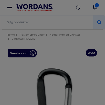
×
Wordans-app
Hent app
Bedre priser i appen!
Home
Reklameprodukter
Nøgleringe og Værktøj
GiftRetail MO2259
W22
Sendes om