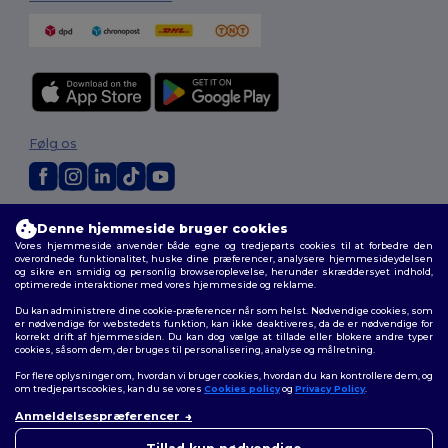
Følg os
2026. Alle rettigheder forbeholdes
Denne hjemmeside bruger cookies
Vilkår og Betingelser
|
Tilpasset politik
|
Fortrolighedspolitik
|
Politik for
Vores hjemmeside anvender både egne og tredjeparts cookies til at forbedre den
cookies
|
Sitemap
overordnede funktionalitet, huske dine præferencer, analysere hjemmesideydelsen
og sikre en smidig og personlig browseroplevelse, herunder skræddersyet indhold,
optimerede interaktioner med vores hjemmeside og reklame.
Du kan administrere dine cookie-præferencer når som helst. Nødvendige cookies, som
er nødvendige for webstedets funktion, kan ikke deaktiveres, da de er nødvendige for
korrekt drift af hjemmesiden. Du kan dog vælge at tillade eller blokere andre typer
cookies, såsom dem, der bruges til personalisering, analyse og målretning.
For flere oplysninger om, hvordan vi bruger cookies, hvordan du kan kontrollere dem, og
om tredjepartscookies, kan du se vores
Cookies policy
og
Privacy Policy
.
Anmeldelsespræferencer
👋
Hej
Hvis du har spørgsmål eller