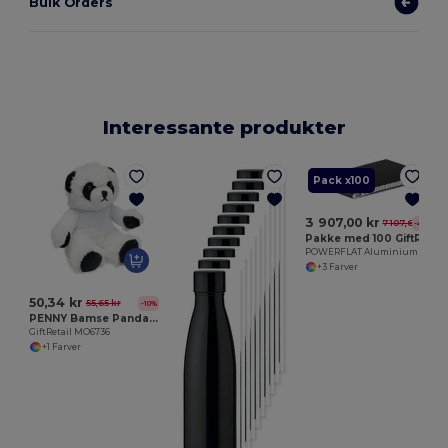
Bulk Orders
Interessante produkter
Pack x100
3 907,00 kr
7 107,68 kr
-45%
Pakke med 100 GiftRetail MO8735
POWERFLAT Aluminium powerbank 4000 mAh
+3 Farver
50,34 kr
55,65 kr
-10%
PENNY Bamse Panda med Hættetrøje til Print
GiftRetail MO6736
+1 Farver