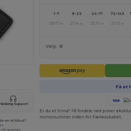
1-7
8-23
24-71
72-143
29.17
27.14
25.10
23.13
kr
kr
kr
kr
Valg:
0
ER!
Få et 
Pålidelig Support
Er du et firma? Få fordele ved priser ekskl
momsnummer inden for Fællesskabet.
de om et tilbud?
 24
-14h (english)