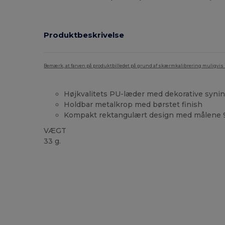
Produktbeskrivelse
Bemærk, at farven på produktbilledet på grund af skærmkalibrering muligvis ik
Højkvalitets PU-læder med dekorative syni
Holdbar metalkrop med børstet finish
Kompakt rektangulært design med målene 9 
VÆGT
33 g.
Høj lagerbeholdning
Brugerdefineret