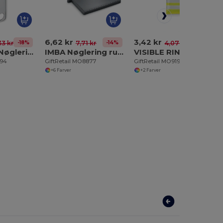
6,62 kr
3,42 kr
-18%
-14%
-16%
33 kr
7,71 kr
4,07 kr
CORAZON Nøglering med hjertedetaljer
IMBA Nøglering rustfrit stål og
VISIBLE RING Nøglering med refleksvest
694
GiftRetail MO8877
GiftRetail MO9199
+6 Farver
+2 Farver