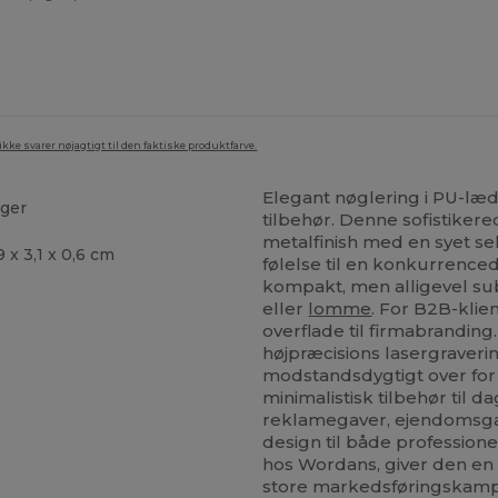
ke svarer nøjagtigt til den faktiske produktfarve.
Elegant nøglering i PU-læde
nger
tilbehør. Denne sofistiker
metalfinish med en syet sek
x 3,1 x 0,6 cm
følelse til en konkurrenced
kompakt, men alligevel subs
eller
lomme
. For B2B-kli
overflade til firmabranding
højpræcisions lasergravering,
modstandsdygtigt over for
minimalistisk tilbehør til da
reklamegaver, ejendomsgave
design til både professione
hos Wordans, giver den en 
store markedsføringskampa