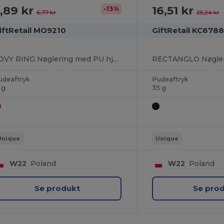
,89 kr
16,51 kr
-13%
6,77 kr
25,24 kr
iftRetail MO9210
GiftRetail KC6788
LOVY RING Nøglering med PU hjerte
udeaftryk
Pudeaftryk
 g
35 g
Unique
Unique
W22
Poland
W22
Poland
Se produkt
Se pro