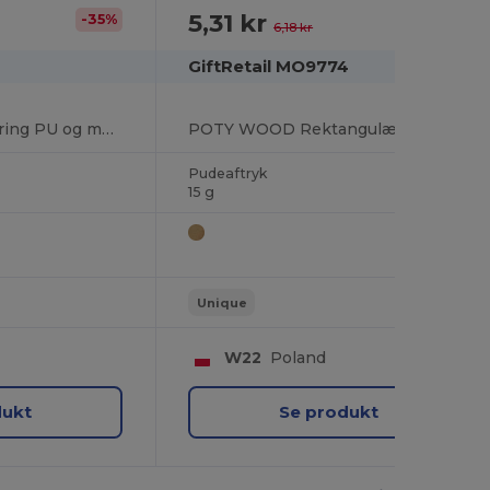
5,31 kr
-35%
-14%
6,18 kr
GiftRetail MO9774
RECTANGLO Nøglering PU og metal
POTY WOOD Rektangulær træ nøglering
Pudeaftryk
15 g
Unique
W22
Poland
dukt
Se produkt