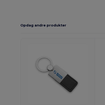
Opdag andre produkter
Tilpas
T
Det!