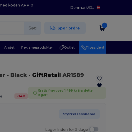
K med koden APP10
Denmark
/
Da
Søg
Spor ordre
Andet
Reklameprodukter
Outlet
Tilpas den!
er
- Black
-
GiftRetail
AR1589
Gratis fragt ved 1 499 kr fra dette
.
lager!
-
34
%
e
Størrelsesskema
Lager Inden for 5 dage