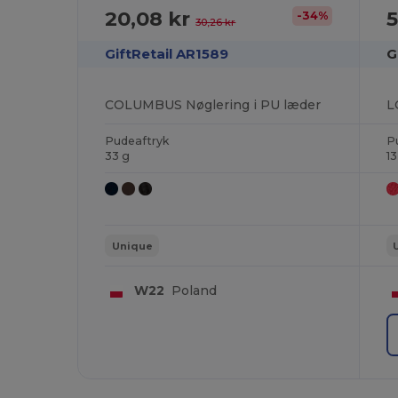
20,08 kr
5
-34%
30,26 kr
GiftRetail AR1589
G
COLUMBUS Nøglering i PU læder
Pudeaftryk
P
33 g
13
Unique
W22
Poland