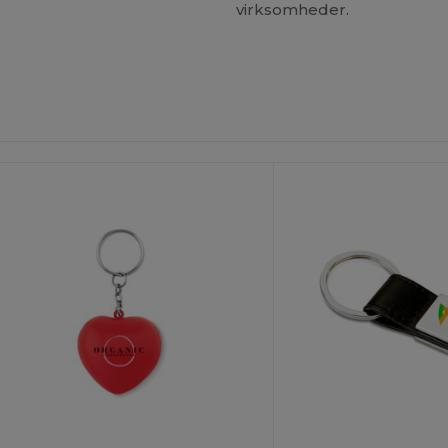
virksomheder.
ilpas
Tilpas
Det!
Det!