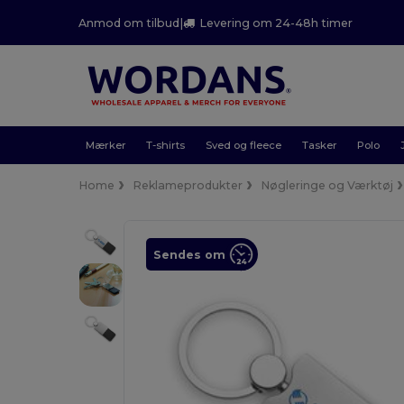
Anmod om tilbud
|
Levering om 24-48h timer
Mærker
T-shirts
Sved og fleece
Tasker
Polo
Home
Reklameprodukter
Nøgleringe og Værktøj
Sendes om