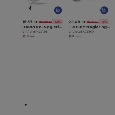
15,57 kr
22,48 kr
-23%
-17%
20,22 kr
26,99 kr
HARROBS Nøglering metal
TRUCKY Nøglering lastbilsformet
GiftRetail KC2126
GiftRetail KC6300
+1 Farver
+1 Farver