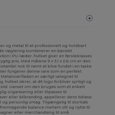
r og metal til et professionelt og holdbart
ede nøglering kombinerer en børstet
tion i PU-læder, hvilket giver en førsteklasses
ygtig pris. Med målene 9 x 3,1 x 0,6 cm er den
tantiel nok til nemt at blive fundet i en taske
enter fungerer denne vare som en perfekt
. Metaloverfladen er særligt velegnet til
 hvilket sikrer, at dit logo forbliver synligt og
 slid. Uanset om den bruges som et enkelt
glig organisering eller tilpasses til
r eller bilbranding, appellerer dens tidløse
l og personlig smag. Tilgængelig til storkøb
fremragende balance mellem stil og nytte til
gner eller merchandising til små