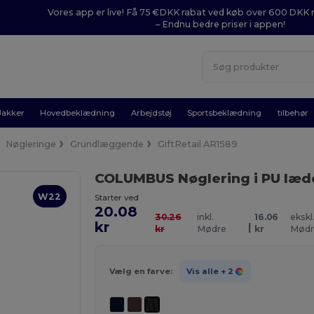
Vores app er live! Få 75 €DKK rabat ved køb over 600 DK
– Endnu bedre priser i appen!
Jakker
Hovedbeklædning
Arbejdstøj
Sportsbeklædning
tilbehør
Nøgleringe
Grundlæggende
GiftRetail AR1589
COLUMBUS Nøglering i PU læd
W22
Starter ved
20.08
30.26
inkl.
16.06
ekskl
kr
|
kr
Mødre
kr
Mødr
Vælg en farve:
Vis alle
+ 2