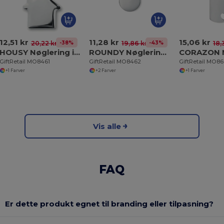
12,51 kr
11,28 kr
15,06 kr
-38%
-43%
20,22 kr
19,86 kr
18,
HOUSY Nøglering i husform
ROUNDY Nøglering rund
GiftRetail MO8461
GiftRetail MO8462
GiftRetail MO8
+1 Farver
+2 Farver
+1 Farver
Vis alle
FAQ
Er dette produkt egnet til branding eller tilpasning?