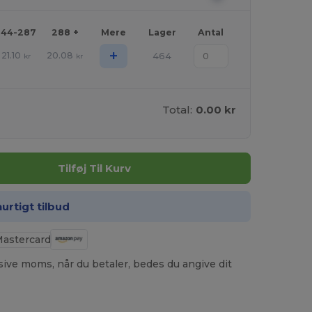
144-287
288 +
Mere
Lager
Antal
+
21.10
20.08
464
kr
kr
Total:
0.00 kr
Tilføj Til Kurv
hurtigt tilbud
usive moms, når du betaler, bedes du angive dit