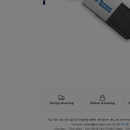
Tilpas dit produkt online H
Hurtig levering
Sikker betaling
Har du brug for hjælp eller ønsker du at anmo
Kontakt
sales@wordans.at
OR
80 70 58
Monday - Thursday : 10h-13h & 14h-17h30 Friday : 10h