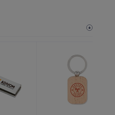
Tilpas
Det!