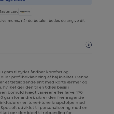
usive moms, når du betaler, bedes du angive dit
0 gsm tilbyder åndbar komfort og
g eller profilbeklædning af høj kvalitet. Denne
har et tætsiddende snit med korte ærmer og
, hvilket gør den til en tidløs basis i
 ren
bomuld
(vægt varierer efter farve: 170
80 gsm for andre), sikrer den fremragende
 inkluderer en tone-i-tone knapstolpe med
 Specielt udviklet til personalisering med en
ilket gør den ideel til rebranding for