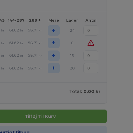
143
144-287
288 +
Mere
Lager
Antal
+
1
61.62
58.71
24
kr
kr
kr
+
1
61.62
58.71
0
kr
kr
kr
+
1
61.62
58.71
15
kr
kr
kr
+
1
61.62
58.71
20
kr
kr
kr
Total:
0.00 kr
Tilføj Til Kurv
hurtigt tilbud