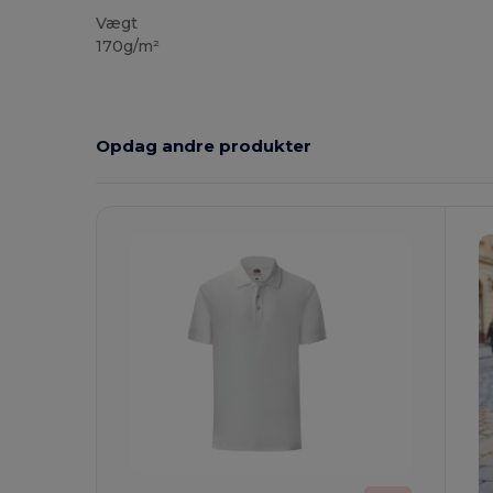
Vægt
170g/m²
Opdag andre produkter
Tilpas
T
Det!