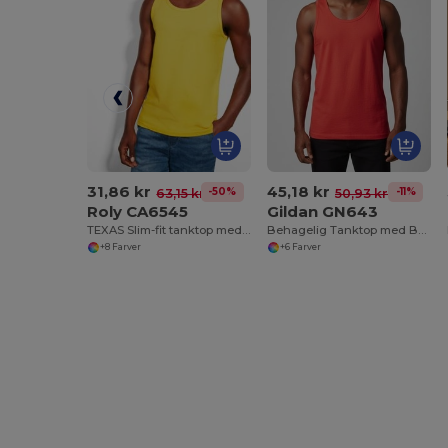
31,86 kr
45,18 kr
-50%
-11%
63,15 kr
50,93 kr
Roly CA6545
Gildan GN643
TEXAS Slim-fit tanktop med ribbet single jersey i krave og ærmegab
Behagelig Tanktop med Brede Stropper
+8 Farver
+6 Farver