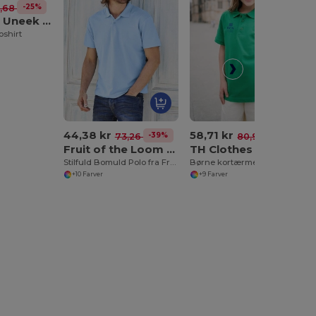
-25%
,68 kr
Radsow by Uneek UC113
shirt
44,38 kr
58,71 kr
-39%
-27%
73,26 kr
80,90 kr
Fruit of the Loom SC282
TH Clothes 30173
Stilfuld Bomuld Polo fra Fruit of the Loom
Børne kortærmet 100% bomuld piqué polo shirt unisex)
+10 Farver
+9 Farver