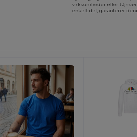
virksomheder eller tøjmær
enkelt del, garanterer de
ilpas
Det!