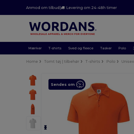
Anmod om tilbud
|
Levering om 24-48h timer
Mærker
T-shirts
Sved og fleece
Tasker
Polo
Home
Tomt tøj | tilbehør
T-shirts
Polo
Unise
Sendes om