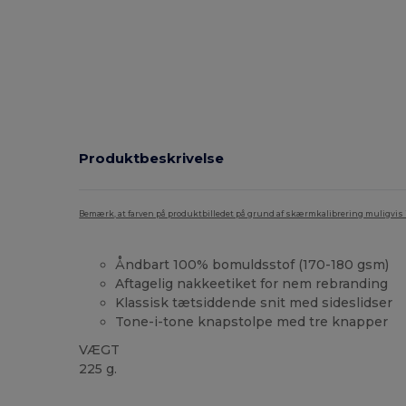
Produktbeskrivelse
Bemærk, at farven på produktbilledet på grund af skærmkalibrering muligvis ik
Åndbart 100% bomuldsstof (170-180 gsm)
Aftagelig nakkeetiket for nem rebranding
Klassisk tætsiddende snit med sideslidser
Tone-i-tone knapstolpe med tre knapper
VÆGT
225 g.
Tåre væk
Brugerdefineret