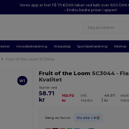
Vores app er live! Få 75 €DKK rabat ved køb over 600 DK
– Endnu bedre priser i appen!
Jakker
Hovedbeklædning
Arbejdstøj
Sportsbeklædning
tilbehør
x
Fruit of the Loom SC3044
Fruit of the Loom
SC3044
- Fl
Kvalitet
W1
Starter ved
58.71
102.72
inkl.
46.97
ekskl
kr
|
kr
Mødre
kr
Mød
Vælg en farve:
Vis alle
+ 6