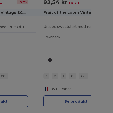
92,54 kr
-47%
-47%
174,38 kr
kr
Fruit of the Loom Vintage SCV260
Fruit of the Loom Vintage SCV270
Unisex sweatshirt med rund hals og logo af Fruit Of The Loom
Unisex hættetrøje med Fruit Of The Loom logo
Crew neck
2XL
S
M
L
XL
2XL
W1
France
dukt
Se produkt