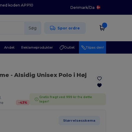
K med koden APP10
Denmark
/
Da
Søg
Spor ordre
Andet
Reklameprodukter
Outlet
Tilpas den!
ame
- Alsidig Unisex Polo i Høj
Gratis fragt ved 999 kr fra dette
.
lager!
-
43
%
re
Størrelsesskema