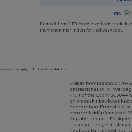
Er du et firma? Få fordele ved priser ekskl
momsnummer inden for Fællesskabet.
ke svarer nøjagtigt til den faktiske produktfarve.
Unisex bomuldspolo 170-18
professionel stil til hverda
Fruit of the Loom SC3044 
en klassisk ribstrikket krave
garderoben. Fremstillet af
gsm for hvid/gråmeleret, 1
fugtabsorbering. Designet
tre knapper og sideslidser.
ny aftagelig nakkeetiket, hv