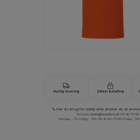
Tilpas dit produkt online H
Hurtig levering
Sikker betaling
Har du brug for hjælp eller ønsker du at anmo
Kontakt
sales@wordans.at
OR
80 70 58
Monday - Thursday : 10h-13h & 14h-17h30 Friday : 10h