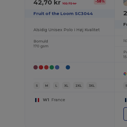
42,70 kr
-58%
102,72 kr
2
Fruit of the Loom SC3044
F
Alsidig Unisex Polo i Høj Kvalitet
I
Bomuld
170 gsm
P
1
S
M
L
XL
2XL
3XL
W1
France