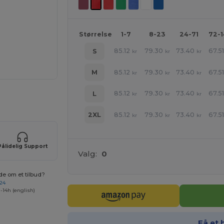
Størrelse
1-7
8-23
24-71
72-
85.12
79.30
73.40
67.5
S
kr
kr
kr
85.12
79.30
73.40
67.5
M
kr
kr
kr
85.12
79.30
73.40
67.5
L
kr
kr
kr
ER!
85.12
79.30
73.40
67.5
2XL
kr
kr
kr
Pålidelig Support
Valg:
0
de om et tilbud?
 24
-14h (english)
Få et 