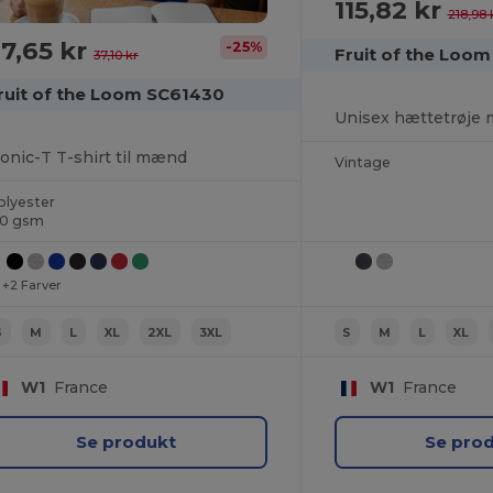
115,82 kr
218,98 
7,65 kr
-25%
37,10 kr
ruit of the Loom SC61430
conic-T T-shirt til mænd
Vintage
olyester
50 gsm
+2 Farver
S
M
L
XL
2XL
3XL
S
M
L
XL
W1
France
W1
France
Se produkt
Se pro