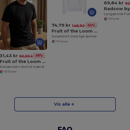
69,84 kr
92
Langærmet Polo
+9 Farver
74,79 kr
-50%
148,92 kr
Fruit of the Loom SC250
Sweatshirt med lige ærmer
+15 Farver
31,43 kr
-38%
50,93 kr
Fruit of the Loom SC230
Kortærmet t-shirt til mænd
+35 Farver
Vis alle
FAQ