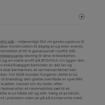
tfrit stål
- miljøvenligt 350 ml genbrugskrus til
bar konstruktion til daglig brug eller events.
emstillet af 90 % genanvendt rustfrit stål,
miljøansvarlig
løsning til dine drikkebehov.
 og en slank profil på Ø7,5X10,5 cm ligger det
en enkeltvægget beholder er det let og
t skal bemærkes, at varmeoverførsel kan
er. For B2B-kunder fungerer dette krus
il branding; den glatte overflade er specifikt
øj kvalitet. Uanset om du leder efter
 festival eller et minimalistisk sæt til et
tte krus både stil og etik. Vælg et produkt,
ent i planeten uden at gå på kompromis med