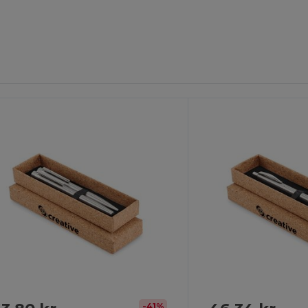
ilpas
Tilpas
Det!
Det!
-41%