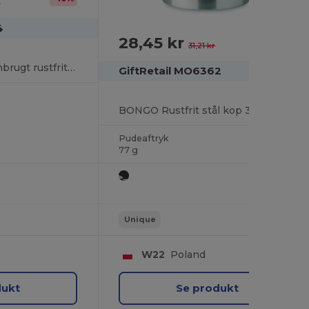
r
4
28,45 kr
-9%
31,21 kr
GRAZ Kuglepen genbrugt rustfrit stål
GiftRetail MO6362
BONGO Rustfrit stål kop 350ml
Pudeaftryk
77 g
Unique
W22
Poland
dukt
Se produkt