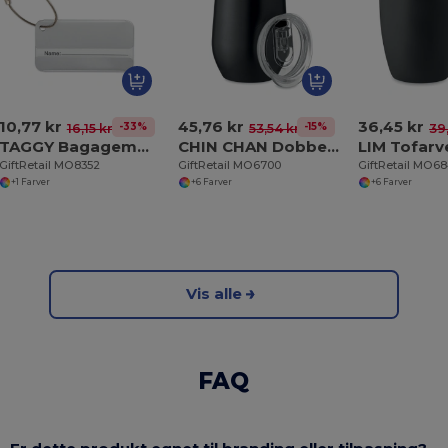
10,77 kr
45,76 kr
36,45 kr
-33%
-15%
16,15 kr
53,54 kr
39
TAGGY Bagagemærke aluminium
CHIN CHAN Dobbeltvægget rejsekop 350 ml
GiftRetail MO8352
GiftRetail MO6700
GiftRetail MO6
+1 Farver
+6 Farver
+6 Farver
Vis alle
FAQ