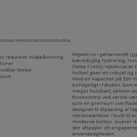
ke svarer nøjagtigt til den faktiske produktfarve.
Rejsekrus i genanvendt
rus
or reduceret miljøpåvirkning
bæredygtig hydrering. Hold
rtioner
Dette FJARD rejsekrus er fr
oldbar følelse
hvilket giver en robust og
sport
Med en kapacitet på 350 ml
behageligt i hånden. Som 
meget holdbart, selvom de
forekomme ved varme væsk
som en premium overflade t
designet til tilpasning af h
reklameartikler i bulk til en
moderne kontor, leverer de
der afspejler dit engagem
anvendeligheden.