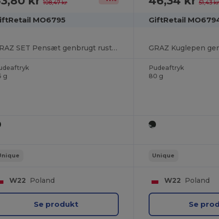
3,80 kr
46,34 kr
108,47 kr
51,43 k
iftRetail MO6795
GiftRetail MO679
GRAZ SET Pensæt genbrugt rustfrit stål
udeaftryk
Pudeaftryk
5 g
80 g
Unique
Unique
W22
Poland
W22
Poland
Se produkt
Se pro