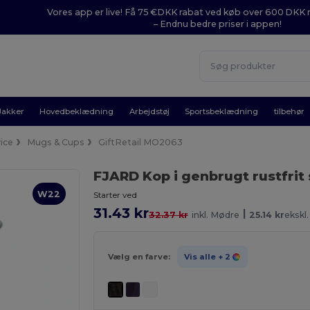
Vores app er live! Få 75 €DKK rabat ved køb over 600 DK
– Endnu bedre priser i appen!
Jakker
Hovedbeklædning
Arbejdstøj
Sportsbeklædning
tilbehør
vice
Mugs & Cups
GiftRetail MO2063
FJARD Kop i genbrugt rustfrit 
W22
Starter ved
31.43 kr
|
32.37 kr
inkl. Mødre
25.14 kr
ekskl
Vælg en farve:
Vis alle
+ 2