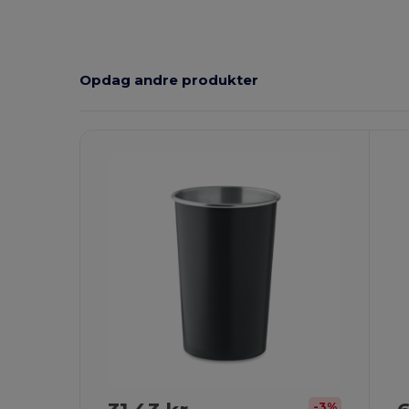
Opdag andre produkter
T
-3%