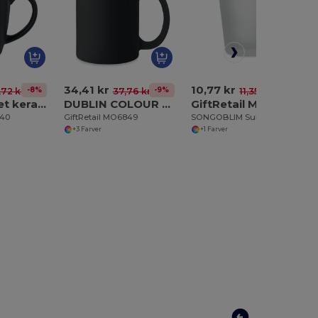
34,41 kr
10,77 kr
-8%
-9%
-5%
,72 kr
37,76 kr
11,35 kr
LIM Tofarvet keramisk krus 290 ml
DUBLIN COLOUR Matfarvet krus 300 ml
GiftRetail MO6920
840
GiftRetail MO6849
SONGOBLIM Sublimering shotglas 44 ml
+3 Farver
+1 Farver