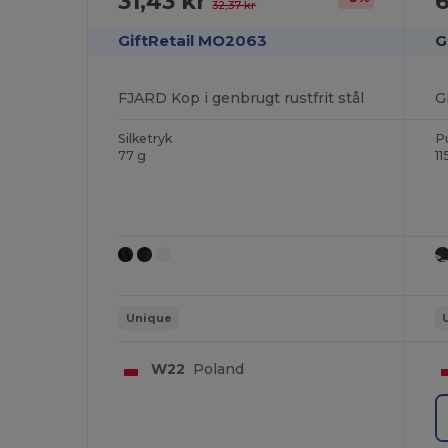
31,43 kr
6
32,37 kr
GiftRetail MO2063
G
FJARD Kop i genbrugt rustfrit stål
Silketryk
P
77 g
11
Unique
W22
Poland