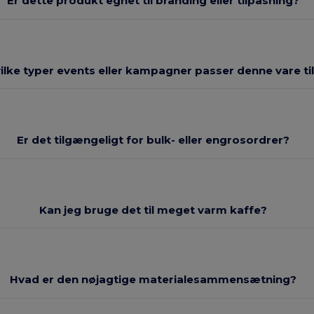
Er dette produkt egnet til branding eller tilpasning?
ilke typer events eller kampagner passer denne vare ti
Er det tilgængeligt for bulk- eller engrosordrer?
Kan jeg bruge det til meget varm kaffe?
Hvad er den nøjagtige materialesammensætning?