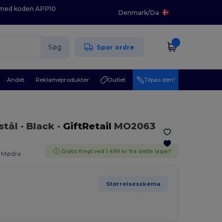
K med koden APP10
Denmark
/
Da
Søg
Spor ordre
Andet
Reklameprodukter
Outlet
Tilpas den!
stål
- Black
-
GiftRetail
MO2063
Gratis fragt ved 1 499 kr fra dette lager!
. Mødre
Størrelsesskema