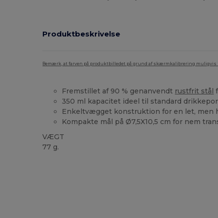
Produktbeskrivelse
Bemærk, at farven på produktbilledet på grund af skærmkalibrering muligvis ik
Fremstillet af 90 % genanvendt
rustfrit stål
f
350 ml kapacitet ideel til standard drikkepo
Enkeltvægget konstruktion for en let, men h
Kompakte mål på Ø7,5X10,5 cm for nem tran
VÆGT
77 g.
Høj lagerbeholdning