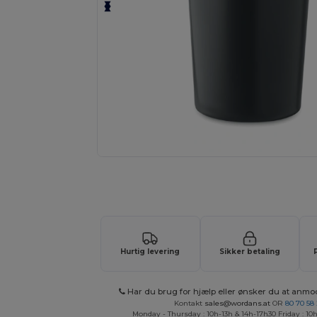
Anmod om et tilpasset tilbud på di
Hurtig levering
Sikker betaling
Har du brug for hjælp eller ønsker du at anmo
Kontakt
sales@wordans.at
OR
80 70 58
Monday - Thursday : 10h-13h & 14h-17h30 Friday : 10h