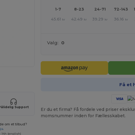
1-7
8-23
24-71
72-143
45.61
42.49
39.29
36.16
kr
kr
kr
kr
Valg:
0
ne produkter
Få et 
Pålidelig Support
Er du et firma? Få fordele ved priser ekskl
momsnummer inden for Fællesskabet.
de om et tilbud?
 24
-14h (english)