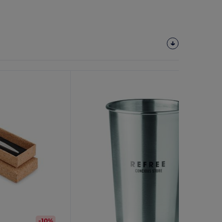
Tilpas
Det!
-10%