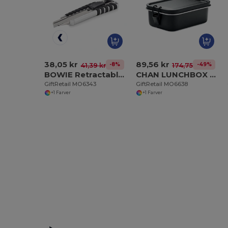
38,05 kr
89,56 kr
-8%
-49%
41,39 kr
174,75 kr
BOWIE Retractable knife
CHAN LUNCHBOX COLOUR Madkasse I rustfrit stål 750 m
GiftRetail MO6343
GiftRetail MO6638
+1 Farver
+1 Farver