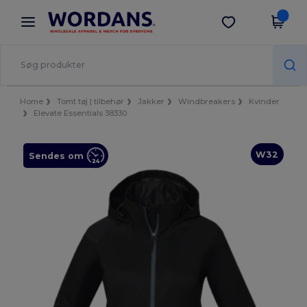
×
Wordans-app
Hent app
Bedre priser i appen!
Home
Tomt tøj | tilbehør
Jakker
Windbreakers
Kvinder
Elevate Essentials 38330
W32
Sendes om