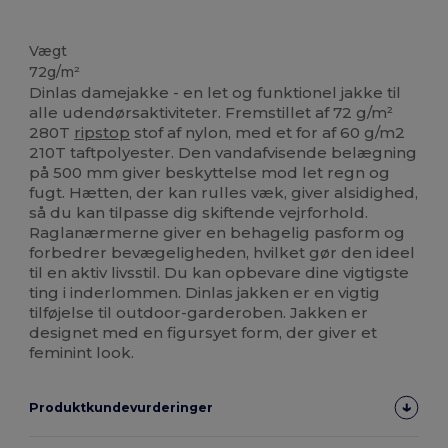
Brugerdefineret
Vægt
72g/m²
Dinlas damejakke - en let og funktionel jakke til
alle udendørsaktiviteter. Fremstillet af 72 g/m²
280T
ripstop
stof af nylon, med et for af 60 g/m2
210T taftpolyester. Den vandafvisende belægning
på 500 mm giver beskyttelse mod let regn og
fugt. Hætten, der kan rulles væk, giver alsidighed,
så du kan tilpasse dig skiftende vejrforhold.
Raglanærmerne giver en behagelig pasform og
forbedrer bevægeligheden, hvilket gør den ideel
til en aktiv livsstil. Du kan opbevare dine vigtigste
ting i inderlommen. Dinlas jakken er en vigtig
tilføjelse til outdoor-garderoben. Jakken er
designet med en figursyet form, der giver et
feminint look.
Produktkundevurderinger