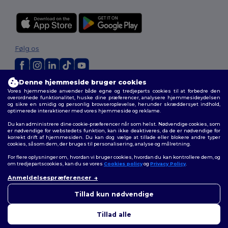
Følg os
Denne hjemmeside bruger cookies
2026. Alle rettigheder forbeholdes
Vores hjemmeside anvender både egne og tredjeparts cookies til at forbedre den
Vilkår og Betingelser
|
Tilpasset politik
|
Fortrolighedspolitik
|
Politik for
overordnede funktionalitet, huske dine præferencer, analysere hjemmesideydelsen
og sikre en smidig og personlig browseroplevelse, herunder skræddersyet indhold,
cookies
|
Sitemap
optimerede interaktioner med vores hjemmeside og reklame.
Du kan administrere dine cookie-præferencer når som helst. Nødvendige cookies, som
er nødvendige for webstedets funktion, kan ikke deaktiveres, da de er nødvendige for
korrekt drift af hjemmesiden. Du kan dog vælge at tillade eller blokere andre typer
cookies, såsom dem, der bruges til personalisering, analyse og målretning.
For flere oplysninger om, hvordan vi bruger cookies, hvordan du kan kontrollere dem, og
om tredjepartscookies, kan du se vores
Cookies policy
og
Privacy Policy
.
Anmeldelsespræferencer
👋
Hej
Hvis du har spørgsmål eller
Tillad kun nødvendige
bekymringer, kan du kontakte
os når som helst. Vores chatbot
Tillad alle
er her for at hjælpe.