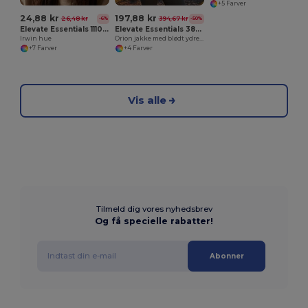
+5 Farver
24,88 kr
197,88 kr
26,48 kr
394,67 kr
-6%
-50%
Elevate Essentials 111043
Elevate Essentials 38324
Irwin hue
Orion jakke med blødt ydre til kvinder
+7 Farver
+4 Farver
Vis alle
Tilmeld dig vores nyhedsbrev
Og få specielle rabatter!
Abonner