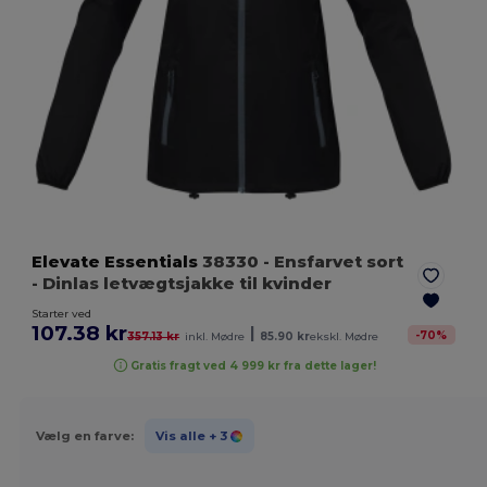
Elevate Essentials
38330
- Ensfarvet sort
- Dinlas letvægtsjakke til kvinder
Starter ved
107.38 kr
|
-
70
%
357.13 kr
inkl. Mødre
85.90 kr
ekskl. Mødre
Gratis fragt ved 4 999 kr fra dette lager!
Vælg en farve:
Vis alle
+ 3