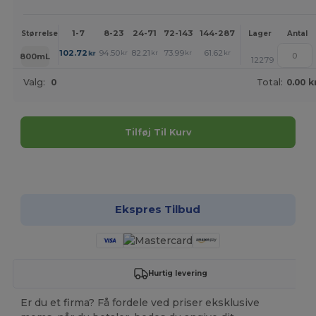
1-7
8-23
24-71
72-143
144-287
288 +
Mere
Størrelse
Lager
Antal
+
102.72
94.50
82.21
73.99
61.62
53.40
kr
kr
kr
kr
kr
kr
800mL
12279
Valg:
0
Total:
0.00 k
Tilføj Til Kurv
Tilpas det!
Ekspres Tilbud
Hurtig levering
Er du et firma? Få fordele ved priser eksklusive