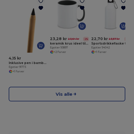
E
23,28 kr
22,70 kr
23,64 kr
23,57 kr
-2%
-4%
keramik krus ideel til sublimation
Sportsdrikkeflaske til sublimation 400 ml
Egotier 93897
Egotier 94042
+2 Farver
+1 Farver
4,15 kr
Inklusive pen i bambus med grafitspids
Egotier 91773
+1 Farver
Vis alle