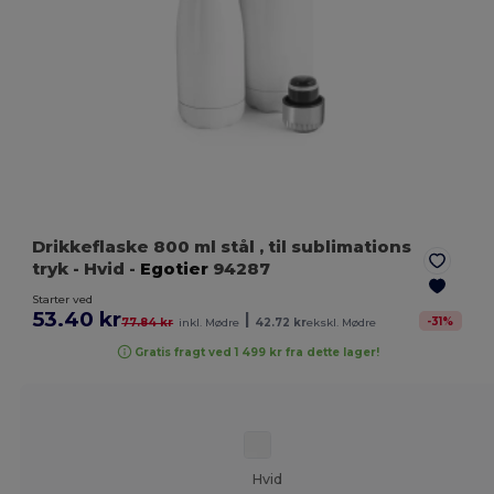
Drikkeflaske 800 ml stål , til sublimations
tryk
- Hvid
-
Egotier
94287
Starter ved
53.40 kr
|
-
31
%
77.84 kr
inkl. Mødre
42.72 kr
ekskl. Mødre
Gratis fragt ved 1 499 kr fra dette lager!
Hvid