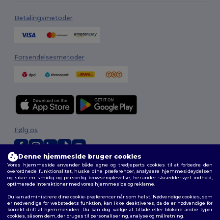
Betalingsmetoder
Forsendelsesmetoder
Følg os
Denne hjemmeside bruger cookies
Vores hjemmeside anvender både egne og tredjeparts cookies til at forbedre den
2026. Alle rettigheder forbeholdes
overordnede funktionalitet, huske dine præferencer, analysere hjemmesideydelsen
Vilkår og Betingelser
|
Tilpasset politik
|
Fortrolighedspolitik
|
Politik for
og sikre en smidig og personlig browseroplevelse, herunder skræddersyet indhold,
optimerede interaktioner med vores hjemmeside og reklame.
cookies
|
Sitemap
Du kan administrere dine cookie-præferencer når som helst. Nødvendige cookies, som
er nødvendige for webstedets funktion, kan ikke deaktiveres, da de er nødvendige for
korrekt drift af hjemmesiden. Du kan dog vælge at tillade eller blokere andre typer
cookies, såsom dem, der bruges til personalisering, analyse og målretning.