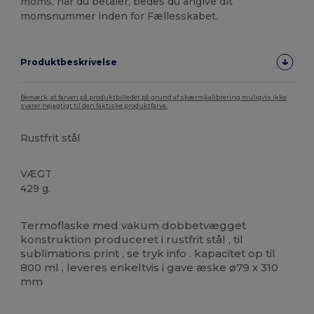
moms, når du betaler, bedes du angive dit
momsnummer inden for Fællesskabet.
Produktbeskrivelse
Bemærk, at farven på produktbilledet på grund af skærmkalibrering muligvis ikke
svarer nøjagtigt til den faktiske produktfarve.
Rustfrit stål
VÆGT
429 g.
Høj lagerbeholdning
Termoflaske med vakum dobbetvægget
konstruktion produceret i rustfrit stål , til
sublimations print , se tryk info . kapacitet op til
800 ml , leveres enkeltvis i gave æske ø79 x 310
mm