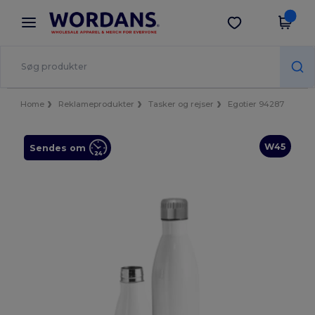
×
Wordans-app
Hent app
Bedre priser i appen!
Home
Reklameprodukter
Tasker og rejser
Egotier 94287
W45
Sendes om