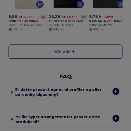
8,88 kr
23,28 kr
8,73 kr
10,77 kr
28,15 kr
10,19 kr
-18%
-17%
-14%
GiftRetail MO9847
OSOLE COLOUR Fairtrade-indkøbspose 140gr/m²
KAIMANI RPET ikke-vævet indkøbspose
MARKETA + Bomuldsshoppingtaske 140 gr/m2
GiftRetail MO2098
GiftRetail MO2194
+1 Farver
+9 Farver
+5 Farver
Vis alle
FAQ
Er dette produkt egnet til profilering eller
personlig tilpasning?
Hvilke typer arrangementer passer dette
produkt til?