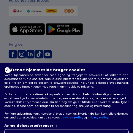
Forsendelsesmetoder
Følg os
2026. Alle rettigheder forbeholdes
Denne hjemmeside bruger cookies
Vilkår og Betingelser
|
Tilpasset politik
|
Fortrolighedspolitik
|
Politik for
Vores hjemmeside anvender både egne og tredjeparts cookies til at forbedre den
cookies
|
Sitemap
overordnede funktionalitet, huske dine præferencer, analysere hjemmesideydelsen
og sikre en smidig og personlig browseroplevelse, herunder skræddersyet indhold,
optimerede interaktioner med vores hjemmeside og reklame.
Du kan administrere dine cookie-præferencer når som helst. Nødvendige cookies, som
er nødvendige for webstedets funktion, kan ikke deaktiveres, da de er nødvendige for
korrekt drift af hjemmesiden. Du kan dog vælge at tillade eller blokere andre typer
cookies, såsom dem, der bruges til personalisering, analyse og målretning.
For flere oplysninger om, hvordan vi bruger cookies, hvordan du kan kontrollere dem, og
om tredjepartscookies, kan du se vores
Cookies policy
og
Privacy Policy
.
Anmeldelsespræferencer
👋
Hej
Hvis du har spørgsmål eller