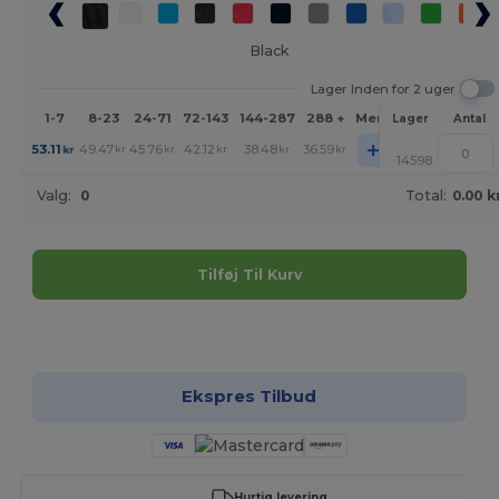
Black
Lager Inden for 2 uger
1-7
8-23
24-71
72-143
144-287
288 +
Mere
Lager
Antal
+
53.11
49.47
45.76
42.12
38.48
36.59
kr
kr
kr
kr
kr
kr
14598
Valg:
0
Total:
0.00 k
Tilføj Til Kurv
Tilpas det!
Ekspres Tilbud
Hurtig levering