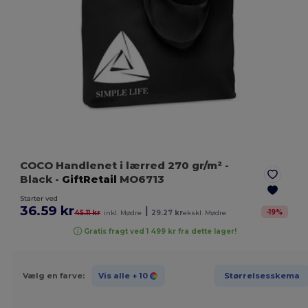
COCO Handlenet i lærred 270 gr/m²
-
Black
-
GiftRetail
MO6713
Starter ved
36.59 kr
|
-
19
%
45.11 kr
inkl. Mødre
29.27 kr
ekskl. Mødre
Gratis fragt ved 1 499 kr fra dette lager!
Vælg en farve:
Vis alle
+ 10
Størrelsesskema