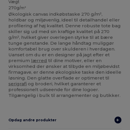
Vægt
270g/m²
Økologisk canvas indkøbstaske 270 g/m²,
holdbar og miljøvenlig, ideel til detailhandel eller
profilering af høj kvalitet. Denne robuste tote bag
skiller sig ud med sin kraftige kvalitet på 270
g/m², hvilket giver overlegen styrke til at bære
tunge genstande. De lange håndtag muliggør
komfortabel brug over skulderen i hverdagen.
Uanset om du er en designer på jagt efter et
premium
lærred
til dine motiver, eller en
virksomhed der ønsker at tilbyde en miljøbevidst
firmagave, er denne økologiske taske den ideelle
løsning. Den glatte overflade er optimeret til
serigrafi
og broderi, hvilket garanterer et
professionelt udseende for dine logoer.
Tilgængelig i bulk til arrangementer og butikker.
Opdag andre produkter