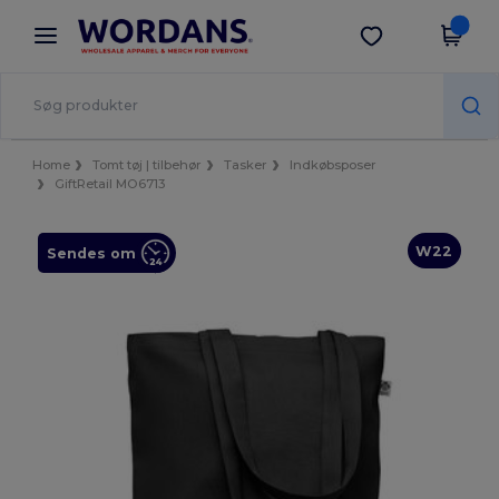
×
Wordans-app
Hent app
Bedre priser i appen!
Home
Tomt tøj | tilbehør
Tasker
Indkøbsposer
GiftRetail MO6713
W22
Sendes om