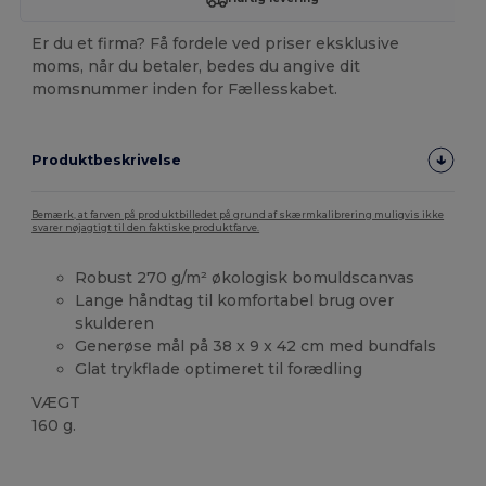
Er du et firma? Få fordele ved priser eksklusive
moms, når du betaler, bedes du angive dit
momsnummer inden for Fællesskabet.
Produktbeskrivelse
Bemærk, at farven på produktbilledet på grund af skærmkalibrering muligvis ikke
svarer nøjagtigt til den faktiske produktfarve.
Robust 270 g/m² økologisk bomuldscanvas
Lange håndtag til komfortabel brug over
skulderen
Generøse mål på 38 x 9 x 42 cm med bundfals
Glat trykflade optimeret til forædling
VÆGT
160 g.
Høj lagerbeholdning
Brugerdefineret
Økologisk