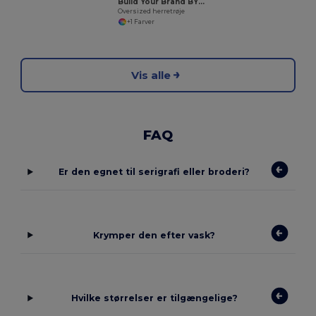
Build Your Brand BY074
Oversized herretrøje
+1 Farver
Vis alle
FAQ
Er den egnet til serigrafi eller broderi?
Krymper den efter vask?
Hvilke størrelser er tilgængelige?