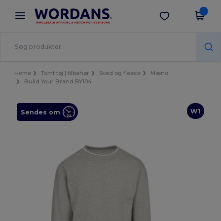
×
Wordans-app
Hent app
Bedre priser i appen!
Home
Tomt tøj | tilbehør
Sved og fleece
Mænd
Build Your Brand BY104
W1
Sendes om