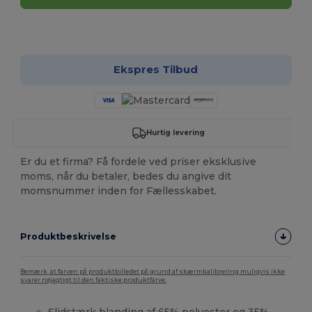
Tilpas det!
Ekspres Tilbud
Hurtig levering
Er du et firma? Få fordele ved priser eksklusive
moms, når du betaler, bedes du angive dit
momsnummer inden for Fællesskabet.
Produktbeskrivelse
Bemærk, at farven på produktbilledet på grund af skærmkalibrering muligvis ikke
svarer nøjagtigt til den faktiske produktfarve.
Slidstærk blanding af 65%
polyester
og 35%