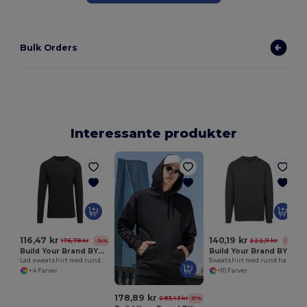
Bulk Orders
Interessante produkter
116,47 kr
140,19 kr
176,78 kr
222,11 kr
-34%
-37%
Build Your Brand BY010
Build Your Brand BY075
Lad sweatshirt med rund hals
Sweatshirt med rund hals til mænd
+4 Farver
+10 Farver
178,89 kr
283,43 kr
-37%