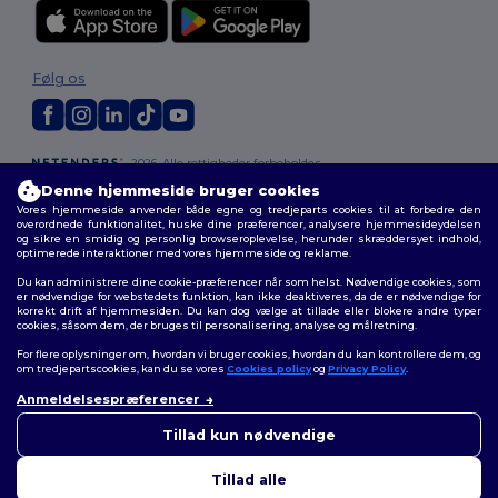
Følg os
2026. Alle rettigheder forbeholdes
Vilkår og Betingelser
|
Tilpasset politik
|
Fortrolighedspolitik
|
Politik for
Denne hjemmeside bruger cookies
cookies
|
Sitemap
Vores hjemmeside anvender både egne og tredjeparts cookies til at forbedre den
overordnede funktionalitet, huske dine præferencer, analysere hjemmesideydelsen
og sikre en smidig og personlig browseroplevelse, herunder skræddersyet indhold,
optimerede interaktioner med vores hjemmeside og reklame.
Du kan administrere dine cookie-præferencer når som helst. Nødvendige cookies, som
er nødvendige for webstedets funktion, kan ikke deaktiveres, da de er nødvendige for
korrekt drift af hjemmesiden. Du kan dog vælge at tillade eller blokere andre typer
cookies, såsom dem, der bruges til personalisering, analyse og målretning.
For flere oplysninger om, hvordan vi bruger cookies, hvordan du kan kontrollere dem, og
om tredjepartscookies, kan du se vores
Cookies policy
og
Privacy Policy
.
Anmeldelsespræferencer
👋
Hej
Hvis du har spørgsmål eller
Tillad kun nødvendige
bekymringer, kan du kontakte
os når som helst. Vores chatbot
Tillad alle
er her for at hjælpe.