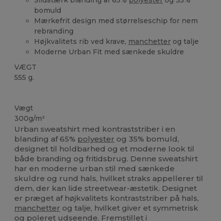
bomuld
Mærkefrit design med størrelseschip for nem
rebranding
Højkvalitets rib ved krave,
manchetter
og talje
Moderne Urban Fit med sænkede skuldre
VÆGT
555 g.
Brugerdefineret
Vægt
300g/m²
Urban sweatshirt med kontraststriber i en
blanding af 65%
polyester
og 35% bomuld,
designet til holdbarhed og et moderne look til
både branding og fritidsbrug. Denne sweatshirt
har en moderne urban stil med sænkede
skuldre og rund hals, hvilket straks appellerer til
dem, der kan lide streetwear-æstetik. Designet
er præget af højkvalitets kontraststriber på hals,
manchetter
og talje, hvilket giver et symmetrisk
og poleret udseende. Fremstillet i