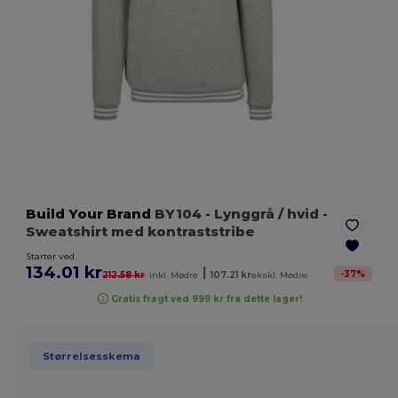
Build Your Brand
BY104
- Lynggrå / hvid
-
Sweatshirt med kontraststribe
Starter ved
134.01 kr
|
-
37
%
212.58 kr
inkl. Mødre
107.21 kr
ekskl. Mødre
Gratis fragt ved 999 kr fra dette lager!
Størrelsesskema