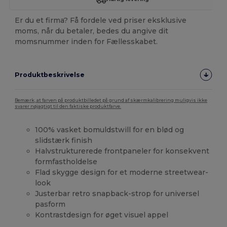
Er du et firma? Få fordele ved priser eksklusive
moms, når du betaler, bedes du angive dit
momsnummer inden for Fællesskabet.
Produktbeskrivelse
Bemærk, at farven på produktbilledet på grund af skærmkalibrering muligvis ikke
svarer nøjagtigt til den faktiske produktfarve.
100% vasket bomuldstwill for en blød og
slidstærk finish
Halvstrukturerede frontpaneler for konsekvent
formfastholdelse
Flad skygge design for et moderne streetwear-
look
Justerbar retro snapback-strop for universel
pasform
Kontrastdesign for øget visuel appel