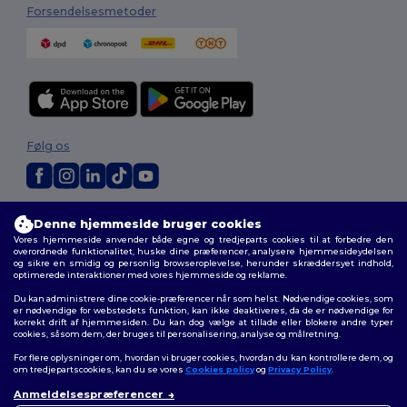
Forsendelsesmetoder
Følg os
2026. Alle rettigheder forbeholdes
Denne hjemmeside bruger cookies
Vilkår og Betingelser
|
Tilpasset politik
|
Fortrolighedspolitik
|
Politik for
Vores hjemmeside anvender både egne og tredjeparts cookies til at forbedre den
cookies
|
Sitemap
overordnede funktionalitet, huske dine præferencer, analysere hjemmesideydelsen
og sikre en smidig og personlig browseroplevelse, herunder skræddersyet indhold,
optimerede interaktioner med vores hjemmeside og reklame.
Du kan administrere dine cookie-præferencer når som helst. Nødvendige cookies, som
er nødvendige for webstedets funktion, kan ikke deaktiveres, da de er nødvendige for
korrekt drift af hjemmesiden. Du kan dog vælge at tillade eller blokere andre typer
cookies, såsom dem, der bruges til personalisering, analyse og målretning.
For flere oplysninger om, hvordan vi bruger cookies, hvordan du kan kontrollere dem, og
om tredjepartscookies, kan du se vores
Cookies policy
og
Privacy Policy
.
Anmeldelsespræferencer
👋
Hej