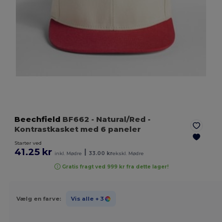
Beechfield
BF662
- Natural/Red
-
Kontrastkasket med 6 paneler
Starter ved
41.25 kr
|
inkl. Mødre
33.00 kr
ekskl. Mødre
Gratis fragt ved 999 kr fra dette lager!
Vælg en farve:
Vis alle
+ 3