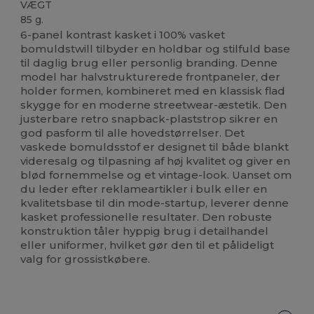
VÆGT
85 g.
6-panel kontrast kasket i 100% vasket
bomuldstwill tilbyder en holdbar og stilfuld base
til daglig brug eller personlig branding. Denne
model har halvstrukturerede frontpaneler, der
holder formen, kombineret med en klassisk flad
skygge for en moderne streetwear-æstetik. Den
justerbare retro snapback-plaststrop sikrer en
god pasform til alle hovedstørrelser. Det
vaskede bomuldsstof er designet til både blankt
videresalg og tilpasning af høj kvalitet og giver en
blød fornemmelse og et vintage-look. Uanset om
du leder efter reklameartikler i bulk eller en
kvalitetsbase til din mode-startup, leverer denne
kasket professionelle resultater. Den robuste
konstruktion tåler hyppig brug i detailhandel
eller uniformer, hvilket gør den til et pålideligt
valg for grossistkøbere.