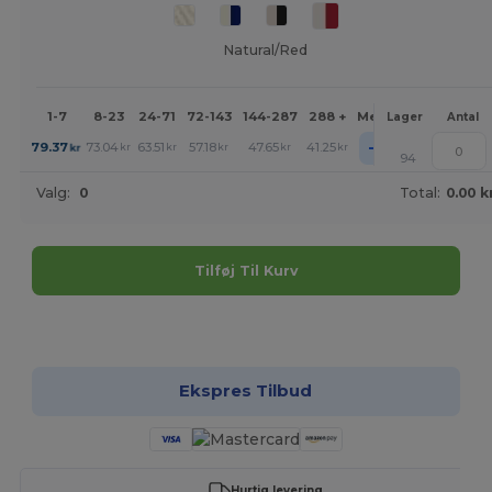
Natural/Red
1-7
8-23
24-71
72-143
144-287
288 +
Mere
Lager
Antal
+
79.37
73.04
63.51
57.18
47.65
41.25
kr
kr
kr
kr
kr
kr
94
Valg:
0
Total:
0.00 k
Tilføj Til Kurv
Tilpas det!
Ekspres Tilbud
Hurtig levering