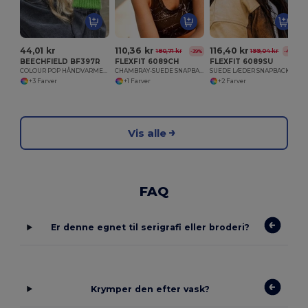
44,01 kr
110,36 kr
116,40 kr
180,71 kr
199,04 kr
-39%
-42%
BEECHFIELD BF397R
FLEXFIT 6089CH
FLEXFIT 6089SU
COLOUR POP HÅNDVARMERE
CHAMBRAY-SUEDE SNAPBACK CHAMBRAY
SUEDE LÆDER SNAPBACK
+3 Farver
+1 Farver
+2 Farver
Vis alle
FAQ
Er denne egnet til serigrafi eller broderi?
Krymper den efter vask?