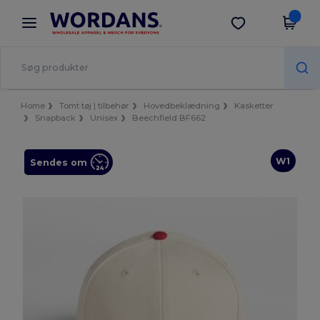
×
Wordans-app
Hent app
Bedre priser i appen!
Home
Tomt tøj | tilbehør
Hovedbeklædning
Kasketter
Snapback
Unisex
Beechfield BF662
W1
Sendes om