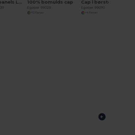
LUZCAP 5-panels LED-bomuldskasket 220gr/m
100% bomulds cap
Cap i børstet bomuld (65% genanvendt)
439
Egotier 99029
Egotier 99090
+12 Farver
+4 Farver