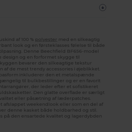
ruskind af 100 %
polyester
med en silkeagtig
urbant look og en førsteklasses følelse til både
 tilpasning. Denne Beechfield BF656-model
e design og en forformet skygge til
skyggen bevarer den silkeagtige tekstur
 en af de mest trendy accessories i øjeblikket.
r pasform inkluderer den et metalspænde
ængelig til bulkbestillinger og er en favorit
arrangører, der leder efter et sofistikeret
uldskasketter. Den glatte overflade er særligt
kvalitet eller påsætning af læderpatches.
et afslappet weekendlook eller som en del af
iver denne kasket både holdbarhed og stil.
ris på den ensartede kvalitet og lagerdybden