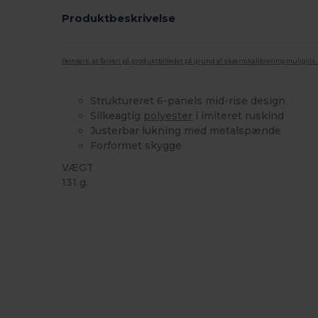
Produktbeskrivelse
Bemærk, at farven på produktbilledet på grund af skærmkalibrering muligvis ik
Struktureret 6-panels mid-rise design
Silkeagtig
polyester
i imiteret ruskind
Justerbar lukning med metalspænde
Forformet skygge
VÆGT
131 g.
Tåre væk