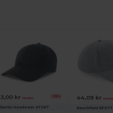
3,00 kr
44,09 kr
-35%
96,98 kr
60,53 k
tlantis Headwear AT287
Beechfield BF677