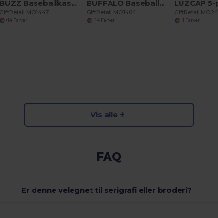
BUZZ Baseballkasket med 5 paneler
BUFFALO Baseballkasket med 6 paneler
GiftRetail MO1447
GiftRetail MO1464
GiftRetail MO2
+14 Farver
+14 Farver
+1 Farver
Vis alle
FAQ
Er denne velegnet til serigrafi eller broderi?