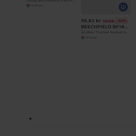
Luftig Sportskasket med Mesh Paneler
+4 Farver
56,82 kr
-44%
101,56 kr
BEECHFIELD BF189R
Åndbar Trucker Kasket med Justerbar Rem
+3 Farver