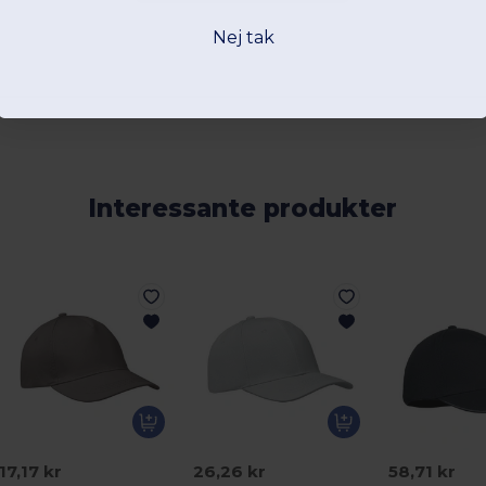
Nej tak
Interessante produkter
17,17 kr
26,26 kr
58,71 kr