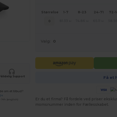
Størrelse
1-7
8-23
24-71
72-
81.33
74.86
65.11
58.5
0
kr
kr
kr
Valg:
0
ne produkter
Pålidelig Support
Få et 
de om et tilbud?
 24
Er du et firma? Få fordele ved priser ekskl
-14h (english)
momsnummer inden for Fællesskabet.