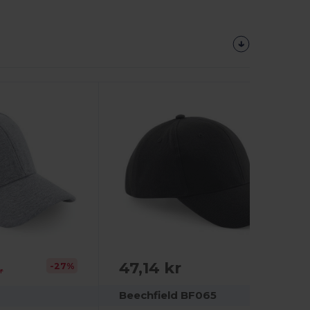
47,14 kr
-27%
r
Beechfield BF065