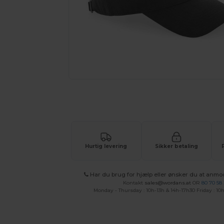
Anmod om et tilpasset tilbud på di
Hurtig levering
Sikker betaling
Har du brug for hjælp eller ønsker du at anmo
Kontakt
sales@wordans.at
OR
80 70 58
Monday - Thursday : 10h-13h & 14h-17h30 Friday : 10h