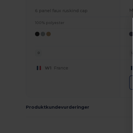
6 panel faux ruskind cap
100% polyester
0
W1
France
Produktkundevurderinger