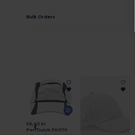
Bulk Orders
56,89 kr
Pen Duick PK970