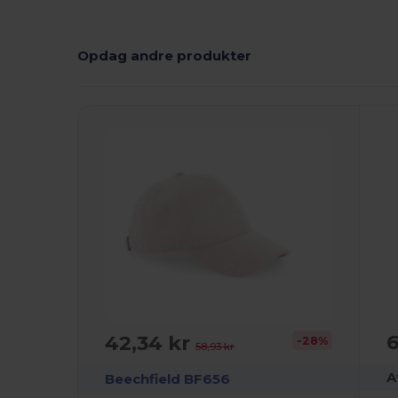
Opdag andre produkter
6
42,34 kr
-28%
58,93 kr
A
Beechfield BF656