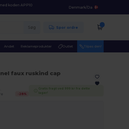
K med koden APP10
Denmark
/
Da
Søg
Spor ordre
Andet
Reklameprodukter
Outlet
Tilpas den!
anel faux ruskind cap
Gratis fragt ved 999 kr fra dette
.
lager!
-
28
%
re