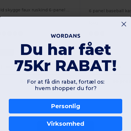
Mid skygge faux ruskind 6-panel cap
6 panel baseball ka
Lyng
Du har fået
Unique
Unique
75Kr RABAT!
W1
France
W1
France
Se produkt
Se pro
For at få din rabat, fortæl os:
hvem shopper du for?
Personlig
Virksomhed
Tilføj en anmeldelse