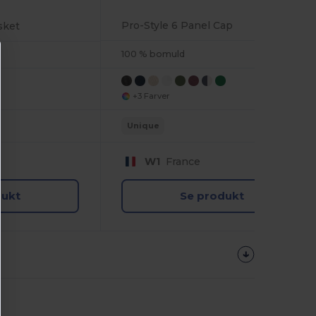
Pro-Style 6 Panel Cap
sket
100 % bomuld
+3 Farver
Unique
W1
France
dukt
Se produkt