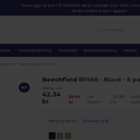
Vores app er live! Få 75 €DKK rabat ved køb over 600 DK
– Endnu bedre priser i appen!
Jakker
Hovedbeklædning
Arbejdstøj
Sportsbeklædning
tilbehør
ketter
Beechfield BF656
Beechfield
BF656
- Black
- 6 p
W1
Starter ved
42.34
58.93
inkl.
33.87
ekskl
kr
|
kr
Mødre
kr
Mød
Vælg en farve:
Vis alle
+ 2