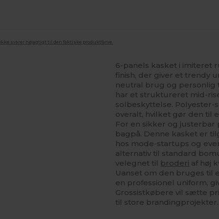
ke svarer nøjagtigt til den faktiske produktfarve.
6-panels kasket i imiteret 
finish, der giver et trendy 
neutral brug og personlig
har et struktureret mid-ris
solbeskyttelse. Polyester-
overalt, hvilket gør den til
For en sikker og justerba
bagpå. Denne kasket er tilg
hos mode-startups og event
alternativ til standard bom
velegnet til
broderi
af høj 
Uanset om den bruges til 
en professionel uniform, g
Grossistkøbere vil sætte p
til store brandingprojekter.