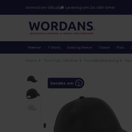
Anmod om tilbud
|
Levering om 24-48h timer
Mærker
T-shirts
Sved og fleece
Tasker
Polo
Home
Tomt tøj | tilbehør
Hovedbeklædning
Kas
Sendes om