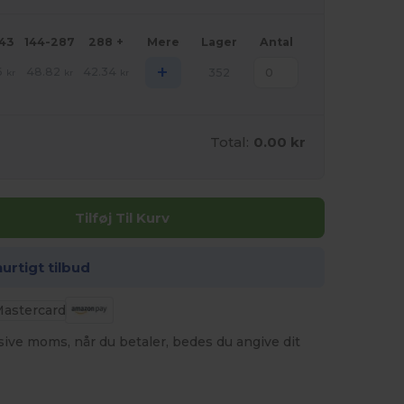
143
144-287
288 +
Mere
Lager
Antal
+
6
48.82
42.34
352
kr
kr
kr
Total:
0.00 kr
Tilføj Til Kurv
hurtigt tilbud
usive moms, når du betaler, bedes du angive dit