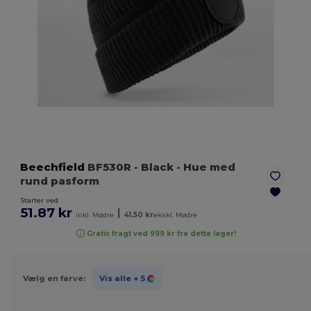
Beechfield
BF530R
- Black
- Hue med
rund pasform
Starter ved
51.87 kr
|
inkl. Mødre
41.50 kr
ekskl. Mødre
Gratis fragt ved 999 kr fra dette lager!
Vælg en farve:
Vis alle
+ 5