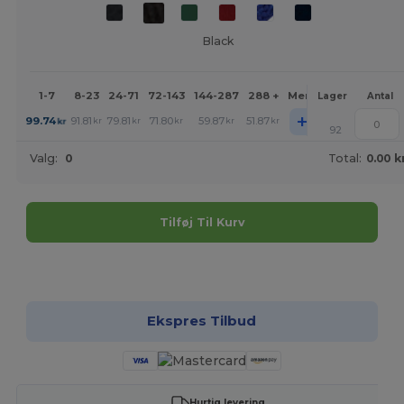
Black
1-7
8-23
24-71
72-143
144-287
288 +
Mere
Lager
Antal
+
99.74
91.81
79.81
71.80
59.87
51.87
kr
kr
kr
kr
kr
kr
92
Valg:
0
Total:
0.00 k
Tilføj Til Kurv
Tilpas det!
Ekspres Tilbud
Hurtig levering