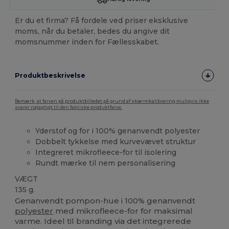
Er du et firma? Få fordele ved priser eksklusive
moms, når du betaler, bedes du angive dit
momsnummer inden for Fællesskabet.
Produktbeskrivelse
Bemærk, at farven på produktbilledet på grund af skærmkalibrering muligvis ikke
svarer nøjagtigt til den faktiske produktfarve.
Yderstof og for i 100% genanvendt polyester
Dobbelt tykkelse med kurvevævet struktur
Integreret mikrofleece-for til isolering
Rundt mærke til nem personalisering
VÆGT
135 g.
Genanvendt pompon-hue i 100% genanvendt
polyester
med mikrofleece-for for maksimal
varme. Ideel til branding via det integrerede