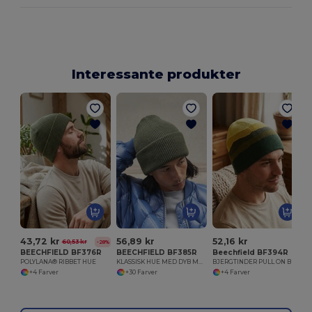
Interessante produkter
43,72 kr
56,89 kr
52,16 kr
60,53 kr
-28%
BEECHFIELD BF376R
BEECHFIELD BF385R
Beechfield BF394R
POLYLANA® RIBBET HUE
KLASSISK HUE MED DYB MANCHET
BJERGTINDER PULL ON BEANIE
+4 Farver
+30 Farver
+4 Farver