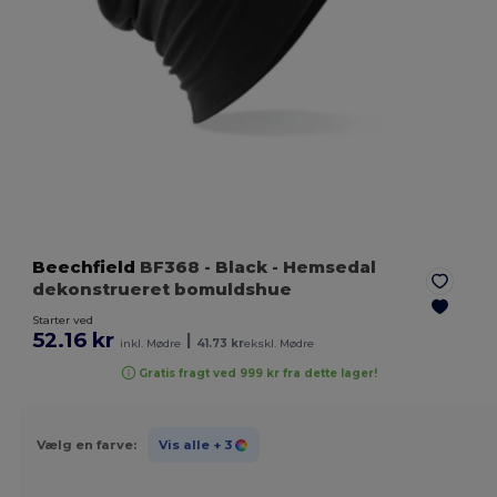
Beechfield
BF368
- Black
- Hemsedal
dekonstrueret bomuldshue
Starter ved
52.16 kr
|
inkl. Mødre
41.73 kr
ekskl. Mødre
Gratis fragt ved 999 kr fra dette lager!
Vælg en farve:
Vis alle
+ 3