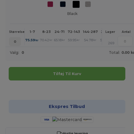
Black
1-7
8-23
24-71
72-143
144-287
288 +
Mere
Størrelse
Lager
Antal
+
75.59
70.42
65.18
59.95
54.78
52.16
kr
kr
kr
kr
kr
kr
0
269
Valg:
0
Total:
0.00 k
Tilføj Til Kurv
Tilpas det!
Ekspres Tilbud
Hurtig levering