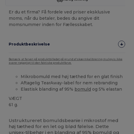
Er du et firma? Få fordele ved priser eksklusive
moms, når du betaler, bedes du angive dit
momsnummer inden for Fællesskabet.
Produktbeskrivelse
Bemærk, at farven på produktbilledet på grund af skærmkalibrering muligvis ikke
svarer nøjagtigt til den faktiske produktfarve.
Mikrobomuld med høj tæthed for en glat finish
Aftagelig TearAway-label for nem rebranding
Elastisk blanding af 95%
bomuld
og 5% elastan
VÆGT
61 g.
Tåre væk
Ustruktureret bomuldsbeanie i mikrostof med
høj tæthed for en let og blød følelse. Dette
unisex-tilbehør i en blanding af 95%
bomuld
og