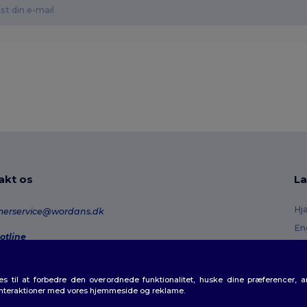
akt os
La
Hj
merservice@wordans.dk
En
otline
Re
0 70 58 24
onday - Thursday : 10h-13h & 14h-17h30 Friday : 10h-14h (english)
Or
 til at forbedre den overordnede funktionalitet, huske dine præferencer, 
Fo
rdresporing
interaktioner med vores hjemmeside og reklame.
Ra