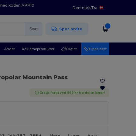
K med koden APP10
Denmark
/
Da
Søg
Spor ordre
Andet
Reklameprodukter
Outlet
Tilpas den!
ropolar Mountain Pass
Gratis fragt ved 999 kr fra dette lager!
143
144-287
288 +
Mere
Lager
Antal