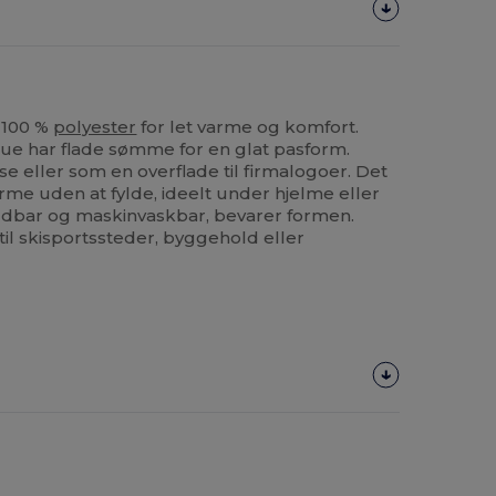
 100 %
polyester
for let varme og komfort.
e har flade sømme for en glat pasform.
lse eller som en overflade til firmalogoer. Det
arme uden at fylde, ideelt under hjelme eller
Holdbar og maskinvaskbar, bevarer formen.
 til skisportssteder, byggehold eller