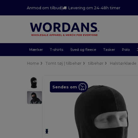
Anmod om tilbud
|
Levering om 24-48h timer
Mærker
T-shirts
Sved og fleece
Tasker
Polo
Home
Tomt tøj | tilbehør
tilbehør
Halstørklæde
Sendes om