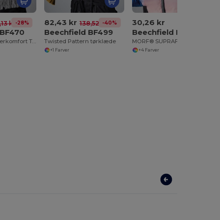
82,43 kr
30,26 kr
-28%
-40%
,13 kr
138,52 kr
 BF470
Beechfield BF499
Beechfield BF920
Beechfield Vinterkomfort Tørklæde BF470
Twisted Pattern tørklæde
MORF® SUPRAFLEECE®
+1 Farver
+4 Farver