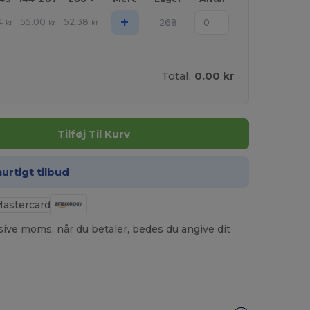
+
4
55.00
52.38
268
kr
kr
kr
Total:
0.00 kr
Tilføj Til Kurv
hurtigt tilbud
usive moms, når du betaler, bedes du angive dit