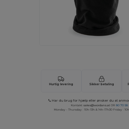
Anmod om et tilpasset tilbud på di
Hurtig levering
Sikker betaling
Har du brug for hjælp eller ønsker du at anmo
Kontakt
sales@wordans.at
OR
80 70 58
Monday - Thursday : 10h-13h & 14h-17h30 Friday : 10h