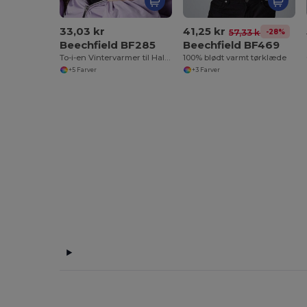
33,03 kr
41,25 kr
-28%
57,33 kr
Beechfield BF285
Beechfield BF469
To-i-en Vintervarmer til Hals og Hoved
100% blødt varmt tørklæde
+5 Farver
+3 Farver