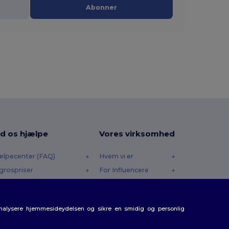
Abonner
d os hjælpe
Vores virksomhed
ælpecenter (FAQ)
Hvem vi er
grospriser
For Influencere
turneringer & Refusioner
Kontakt os
dliste
Karrierecenter
analysere hjemmesideydelsen og sikre en smidig og personlig
rsendelsesmetoder
batkoder