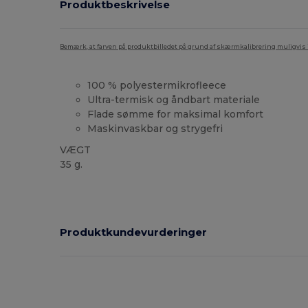
Produktbeskrivelse
Bemærk, at farven på produktbilledet på grund af skærmkalibrering muligvis ik
100 % polyestermikrofleece
Ultra-termisk og åndbart materiale
Flade sømme for maksimal komfort
Maskinvaskbar og strygefri
VÆGT
35 g.
Thermal
Produktkundevurderinger