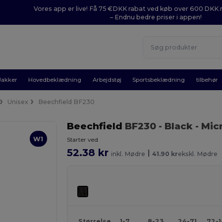
Vores app er live! Få 75 €DKK rabat ved køb over 600 DK
– Endnu bedre priser i appen!
Jakker
Hovedbeklædning
Arbejdstøj
Sportsbeklædning
tilbehør
Unisex
Beechfield BF230
Beechfield
BF230
- Black
- Mic
W1
Starter ved
52.38 kr
|
inkl. Mødre
41.90 kr
ekskl. Mødre
Størrelse
1-7
8-23
24-71
72-