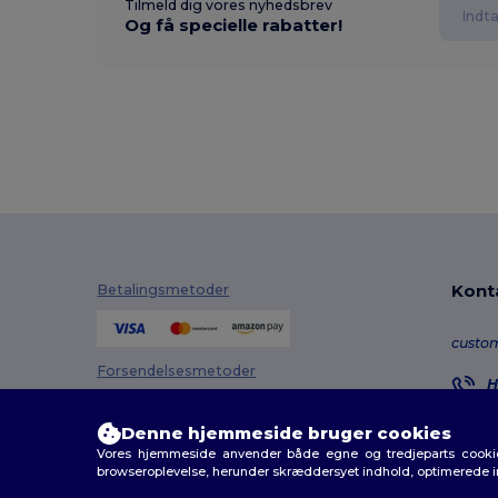
Tilmeld dig vores nyhedsbrev
Og få specielle rabatter!
Kont
Betalingsmetoder
custo
Forsendelsesmetoder
H
8
M
Denne hjemmeside bruger cookies
Vores hjemmeside anvender både egne og tredjeparts cookies
O
browseroplevelse, herunder skræddersyet indhold, optimerede 