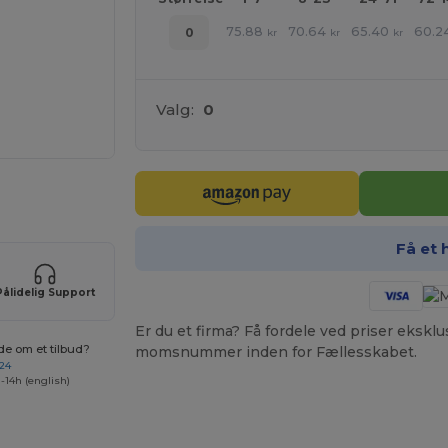
75.88
70.64
65.40
60.2
0
kr
kr
kr
Valg:
0
ne produkter
Få et 
Pålidelig Support
Er du et firma? Få fordele ved priser ekskl
de om et tilbud?
momsnummer inden for Fællesskabet.
 24
-14h (english)