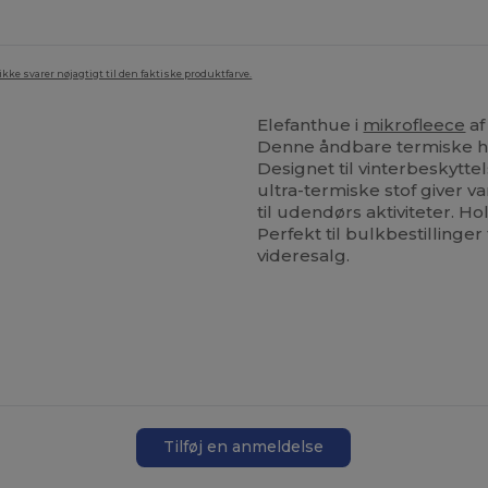
ke svarer nøjagtigt til den faktiske produktfarve.
Elefanthue i
mikrofleece
af
Denne åndbare termiske hu
Designet til vinterbeskytte
ultra-termiske stof giver v
til udendørs aktiviteter. 
Perfekt til bulkbestillinger
videresalg.
Tilføj en anmeldelse