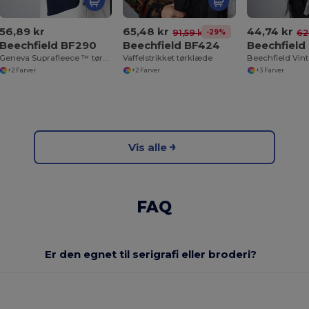
56,89 kr
65,48 kr
44,74 kr
-29%
91,59 kr
62
Beechfield BF290
Beechfield BF424
Beechfield
Geneva Suprafleece ™ tørklæde
Vaffelstrikket tørklæde
+2 Farver
+2 Farver
+3 Farver
Vis alle
FAQ
Er den egnet til serigrafi eller broderi?