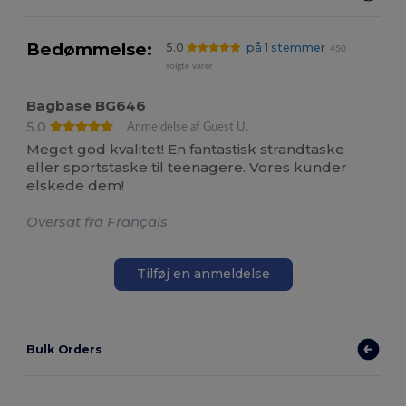
Bedømmelse:
5.0
på 1 stemmer
450
solgte varer
Bagbase BG646
5.0
Anmeldelse af Guest U.
Meget god kvalitet! En fantastisk strandtaske
eller sportstaske til teenagere. Vores kunder
elskede dem!
Oversat fra Français
Tilføj en anmeldelse
Bulk Orders