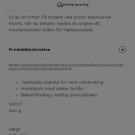
Hurtig levering
Er du et firma? Få fordele ved priser eksklusive
moms, når du betaler, bedes du angive dit
momsnummer inden for Fællesskabet.
Produktbeskrivelse
Bemærk, at farven på produktbilledet på grund af skærmkalibrering muligvis ikke
svarer nøjagtigt til den faktiske produktfarve.
TearAway-mærke for nem rebranding
Hovedrum med sikker lynlås
Bærehåndtag i kraftig bomuldsvæv
VÆGT
444 g.
Tåre væk
Vægt