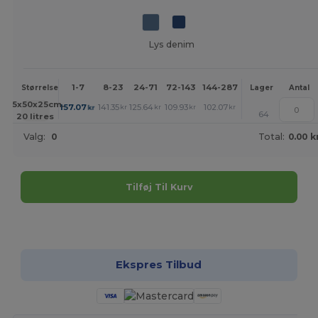
Lys denim
1-7
8-23
24-71
72-143
144-287
288 +
Mere
Størrelse
Lager
Antal
+
25x50x25cm.
157.07
141.35
125.64
109.93
102.07
94.21
kr
kr
kr
kr
kr
kr
64
20 litres
Valg:
0
Total:
0.00 k
Tilføj Til Kurv
Tilpas det!
Ekspres Tilbud