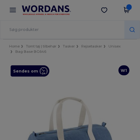
×
Wordans-app
Hent app
Bedre priser i appen!
Home
Tomt tøj | tilbehør
Tasker
Rejsetasker
Unisex
Bag Base BG646
W1
Sendes om