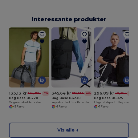
Interessante produkter
S
133,13 kr
345,64 kr
296,89 kr
204,65 kr
574,87 kr
461,02 kr
-35%
-40%
-36%
Bag Base BG220
Bag Base BG230
Bag Base BG025
Original skuldertaske
Rejsekomfort Stor Kapacitet Trolley Taske
Elegant Rejse Trolley med Hjul og Håndtag
+3 Farver
+1 Farver
+1 Farver
Vis alle