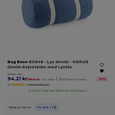
Bag Base
BG646
- Lys denim
- Stilfuld
Denim Rejsetaske med Lynlås
Starter ved
94.21 kr
|
-
32
%
138.52 kr
inkl. Mødre
75.37 kr
ekskl. Mødre
5.0
1 Anmeldelser
Gratis fragt ved 999 kr fra dette lager!
Vælg en farve:
Vis alle
+ 1