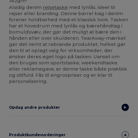
362g/m²
Alsidig denim
rejsetaske
med lynlås, ideel til
rejser eller branding. Denne barrel bag i denim
forener holdbarhed med et klassisk look. Tasken
har et hovedrum med lynlås og bærehåndtag i
bomuldsvæv, der gør det muligt at bære den i
hånden eller over skulderen. TearAway-mærket
gør det nemt at rebrande produktet, hvilket gør
den til et oplagt valg for virksomheder, der
ønsker deres eget logo på tasken. Uanset om
den bruges som sportstaske, weekendtaske
eller reklamegave, er denne taske både praktisk
og stilfuld. Fås til engrospriser og er klar til
personalisering.
Opdag andre produkter
Produktkundevurderinger