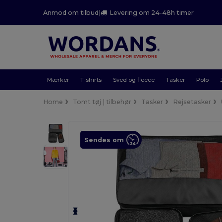
Anmod om tilbud
|
Levering om 24-48h timer
Mærker
T-shirts
Sved og fleece
Tasker
Polo
Home
Tomt tøj | tilbehør
Tasker
Rejsetasker
Sendes om