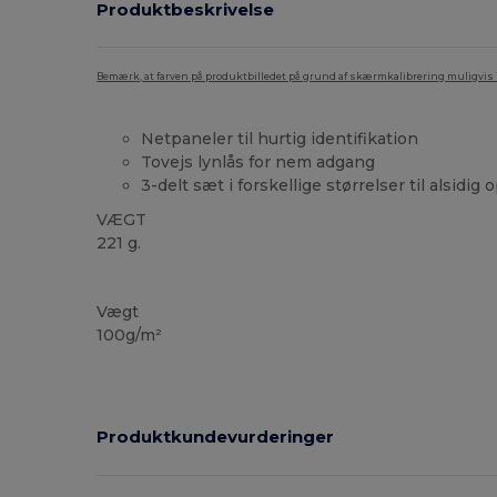
Produktbeskrivelse
Bemærk, at farven på produktbilledet på grund af skærmkalibrering muligvis ik
Netpaneler til hurtig identifikation
Tovejs lynlås for nem adgang
3-delt sæt i forskellige størrelser til alsidig
VÆGT
221 g.
Tåre væk
Vægt
100g/m²
Produktkundevurderinger