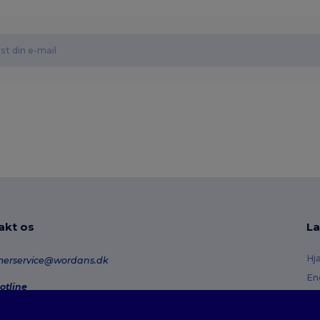
akt os
La
Hj
merservice@wordans.dk
En
otline
Re
0 70 58 24
onday - Thursday : 10h-13h & 14h-17h30 Friday : 10h-14h (english)
Or