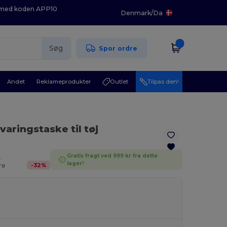
K med koden APP10
Denmark
/
Da
Søg
Spor ordre
Andet
Reklameprodukter
Outlet
Tilpas den!
aringstaske til tøj
Gratis fragt ved 999 kr fra dette
.
lager!
-
32
%
re