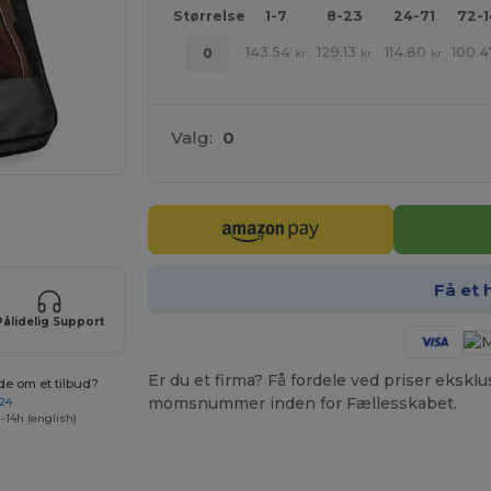
Størrelse
1-7
8-23
24-71
72-
143.54
129.13
114.80
100.4
0
kr
kr
kr
Valg:
0
ne produkter
Få et 
Pålidelig Support
Er du et firma? Få fordele ved priser ekskl
de om et tilbud?
momsnummer inden for Fællesskabet.
 24
-14h (english)