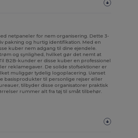
 netpaneler for nem organisering. Dette 3-
tiv pakning og hurtig identifikation. Med en
disse kuber nem adgang til dine ejendele.
strøm og synlighed, hvilket gør det nemt at
. Til B2B-kunder er disse kuber en professionel
eller reklamegaver. De solide stofsektioner er
vilket muliggør tydelig logoplacering. Uanset
basisprodukter til personlige rejser eller
reauer, tilbyder disse organisatorer praktisk
ørrelser rummer alt fra tøj til småt tilbehør.