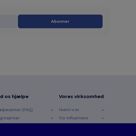
Abonner
d os hjælpe
Vores virksomhed
ælpecenter (FAQ)
Hvem vi er
grospriser
For Influencere
turneringer & Refusioner
Kontakt os
dliste
Karrierecenter