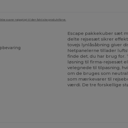
ke svarer nøjagtigt til den faktiske produktfarve.
Escape pakkekuber sæt med
delte rejsesæt sikrer effek
tovejs lynlåsåbning giver 
 opbevaring
Netpanelerne tillader luft
finde det, du har brug for
løsning til firma-rejsesæt 
velegnede til tilpasning, h
om de bruges som neutrale 
som mærkevarer til rejsebu
værdi. De tre forskellige st