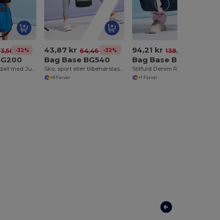
43,87 kr
94,21 kr
-32%
-32%
-32%
3,58 kr
64,46 kr
138,52 kr
BG200
Bag Base BG540
Bag Base BG646
Rejsevenlig Holdall med Justerbar Skulderrem
Sko, sport eller tilbehørstaske
Stilfuld Denim Rejsetaske med Lynlås
+8 Farver
+1 Farver