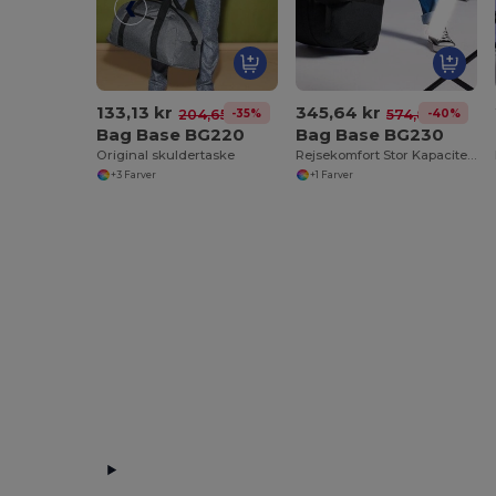
133,13 kr
345,64 kr
-35%
-40%
204,65 kr
574,87 kr
Bag Base BG220
Bag Base BG230
Original skuldertaske
Rejsekomfort Stor Kapacitet Trolley Taske
+3 Farver
+1 Farver