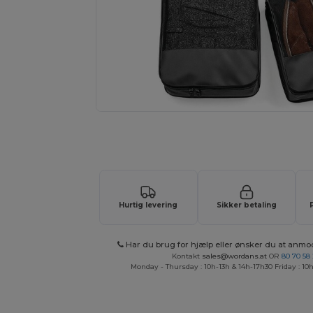
Anmod om et tilpasset tilbud på di
Hurtig levering
Sikker betaling
Har du brug for hjælp eller ønsker du at anmo
Kontakt
sales@wordans.at
OR
80 70 58
Monday - Thursday : 10h-13h & 14h-17h30 Friday : 10h