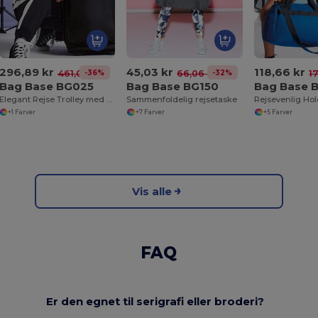
296,89 kr
45,03 kr
118,66 kr
-36%
-32%
461,02 kr
66,06 kr
17
Bag Base BG025
Bag Base BG150
Bag Base 
Elegant Rejse Trolley med Hjul og Håndtag
Sammenfoldelig rejsetaske
+1 Farver
+7 Farver
+5 Farver
Vis alle
FAQ
Er den egnet til serigrafi eller broderi?