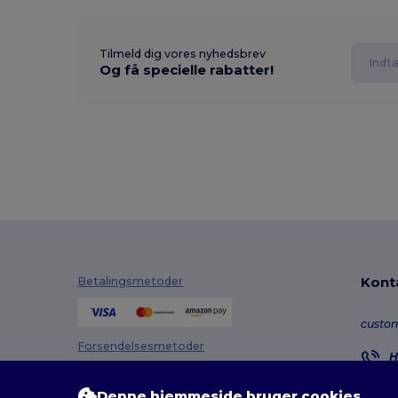
Tilmeld dig vores nyhedsbrev
Og få specielle rabatter!
Kont
Betalingsmetoder
custo
Forsendelsesmetoder
H
8
M
Denne hjemmeside bruger cookies