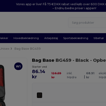
Vores app er live! Få 75 €DKK rabat ved køb over 600 DK
– Endnu bedre priser i appen!
Jakker
Hovedbeklædning
Arbejdstøj
Sportsbeklædning
tilbehør
Unisex
Bag Base BG459
Bag Base
BG459
- Black
- Opbev
W1
Starter ved
86.14
126.59
inkl.
68.91
ekskl
kr
|
kr
Mødre
kr
Mød