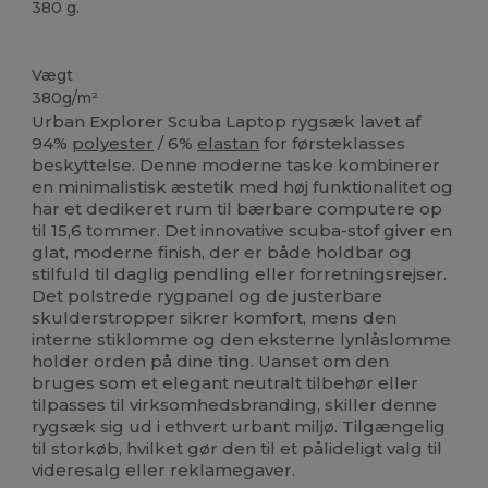
380 g.
Tåre væk
Vægt
380g/m²
Urban Explorer Scuba Laptop rygsæk lavet af
94%
polyester
/ 6%
elastan
for førsteklasses
beskyttelse. Denne moderne taske kombinerer
en minimalistisk æstetik med høj funktionalitet og
har et dedikeret rum til bærbare computere op
til 15,6 tommer. Det innovative scuba-stof giver en
glat, moderne finish, der er både holdbar og
stilfuld til daglig pendling eller forretningsrejser.
Det polstrede rygpanel og de justerbare
skulderstropper sikrer komfort, mens den
interne stiklomme og den eksterne lynlåslomme
holder orden på dine ting. Uanset om den
bruges som et elegant neutralt tilbehør eller
tilpasses til virksomhedsbranding, skiller denne
rygsæk sig ud i ethvert urbant miljø. Tilgængelig
til storkøb, hvilket gør den til et pålideligt valg til
videresalg eller reklamegaver.