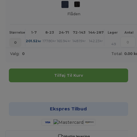
Flåden
1-7
8-23
24-71
72-143
144-287
288 +
Mere
Størrelse
Lager
Antal
+
201.52
177.80
165.94
148.19
142.23
136.33
kr
kr
kr
kr
kr
kr
0
49
Valg:
0
Total:
0.00 k
Tilføj Til Kurv
Tilpas det!
Ekspres Tilbud
Hurtig levering