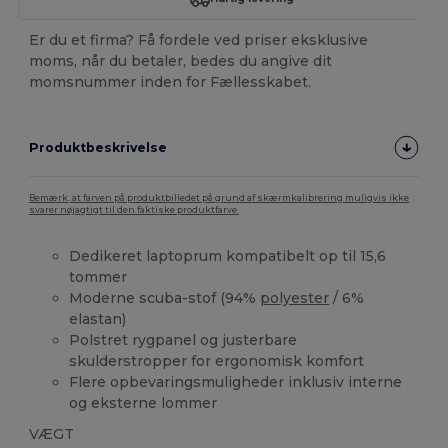
Er du et firma? Få fordele ved priser eksklusive
moms, når du betaler, bedes du angive dit
momsnummer inden for Fællesskabet.
Produktbeskrivelse
Bemærk, at farven på produktbilledet på grund af skærmkalibrering muligvis ikke
svarer nøjagtigt til den faktiske produktfarve.
Dedikeret laptoprum kompatibelt op til 15,6
tommer
Moderne scuba-stof (94%
polyester
/ 6%
elastan)
Polstret rygpanel og justerbare
skulderstropper for ergonomisk komfort
Flere opbevaringsmuligheder inklusiv interne
og eksterne lommer
VÆGT