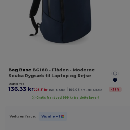
Bag Base
BG168
- Flåden
- Moderne
Scuba Rygsæk til Laptop og Rejse
Starter ved
136.33 kr
|
-
39
%
225.31 kr
inkl. Mødre
109.06 kr
ekskl. Mødre
Gratis fragt ved 999 kr fra dette lager!
Vælg en farve:
Vis alle
+ 1