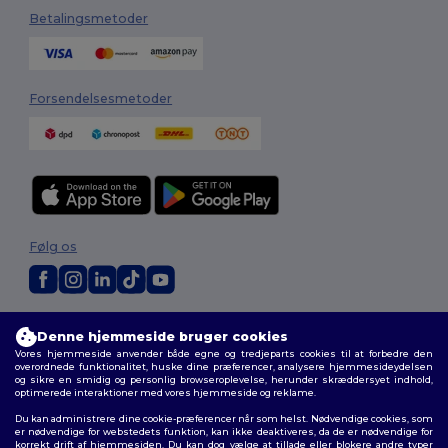
Betalingsmetoder
Forsendelsesmetoder
Følg os
2026. Alle rettigheder forbeholdes
Denne hjemmeside bruger cookies
Vilkår og Betingelser
|
Tilpasset politik
|
Fortrolighedspolitik
|
Politik for
Vores hjemmeside anvender både egne og tredjeparts cookies til at forbedre den
cookies
|
Sitemap
overordnede funktionalitet, huske dine præferencer, analysere hjemmesideydelsen
og sikre en smidig og personlig browseroplevelse, herunder skræddersyet indhold,
optimerede interaktioner med vores hjemmeside og reklame.
Du kan administrere dine cookie-præferencer når som helst. Nødvendige cookies, som
er nødvendige for webstedets funktion, kan ikke deaktiveres, da de er nødvendige for
korrekt drift af hjemmesiden. Du kan dog vælge at tillade eller blokere andre typer