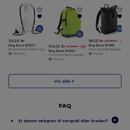
30,26 kr
181,15 kr
277,83 kr
-35%
Bag Base BG100
Bag Base BG815
144,12 kr
220,51 kr
-35%
Multifunktionel Sportsrygsæk til Træning
Urban Vandtæt Rygsæk med Rullelukning
Bag Base BG550
+28 Farver
+1 Farver
Funktionel Sportsrygsæk med Laptop Rum
+2 Farver
Vis alle
FAQ
Er denne velegnet til serigrafi eller broderi?