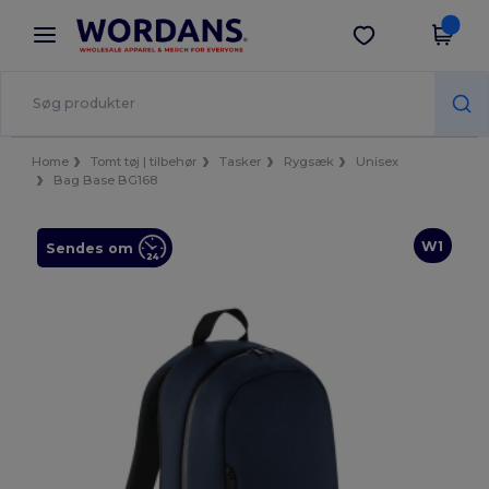
×
Wordans-app
Hent app
Bedre priser i appen!
Home
Tomt tøj | tilbehør
Tasker
Rygsæk
Unisex
Bag Base BG168
W1
Sendes om