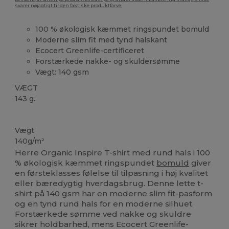
svarer nøjagtigt til den faktiske produktfarve.
100 % økologisk kæmmet ringspundet bomuld
Moderne slim fit med tynd halskant
Ecocert Greenlife-certificeret
Forstærkede nakke- og skuldersømme
Vægt: 140 gsm
VÆGT
143 g.
Økologisk
Økologisk
Økologisk
Vægt
140g/m²
Herre Organic Inspire T-shirt med rund hals i 100
% økologisk kæmmet ringspundet
bomuld
giver
en førsteklasses følelse til tilpasning i høj kvalitet
eller bæredygtig hverdagsbrug. Denne lette t-
shirt på 140 gsm har en moderne slim fit-pasform
og en tynd rund hals for en moderne silhuet.
Forstærkede sømme ved nakke og skuldre
sikrer holdbarhed, mens Ecocert Greenlife-