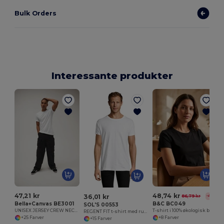
Bulk Orders
Interessante produkter
47,21 kr
48,74 kr
36,01 kr
86,79 kr
-44%
Bella+Canvas BE3001
B&C BC049
SOL'S 00553
UNISEX JERSEY CREW NECK T-SHIRT
T-shirt i 100% økologisk bomuld til kvinder
REGENT FIT t-shirt med rund hals
+25 Farver
+8 Farver
+15 Farver