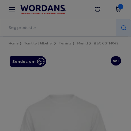
×
Wordans-app
Hent app
Bedre priser i appen!
Home
Tomt tøj | tilbehør
T-shirts
Mænd
B&C CGTM042
W1
Sendes om