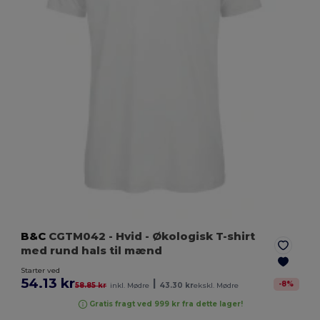
B&C
CGTM042
- Hvid
- Økologisk T-shirt
med rund hals til mænd
Starter ved
54.13 kr
|
-
8
%
58.85 kr
inkl. Mødre
43.30 kr
ekskl. Mødre
Gratis fragt ved 999 kr fra dette lager!