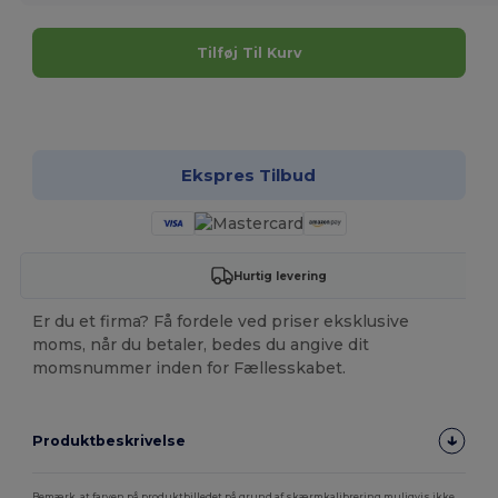
Tilføj Til Kurv
Tilpas det!
Ekspres Tilbud
Hurtig levering
Er du et firma? Få fordele ved priser eksklusive
moms, når du betaler, bedes du angive dit
momsnummer inden for Fællesskabet.
Produktbeskrivelse
Bemærk, at farven på produktbilledet på grund af skærmkalibrering muligvis ikke