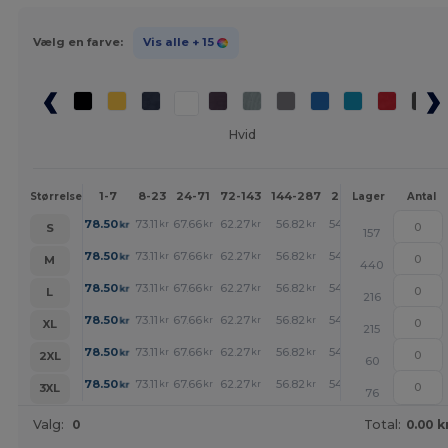
Vælg en farve:
Vis alle
+ 15
Hvid
1-7
8-23
24-71
72-143
144-287
288 +
Mere
Størrelse
Lager
Antal
+
78.50
73.11
67.66
62.27
56.82
54.13
kr
kr
kr
kr
kr
kr
S
157
+
78.50
73.11
67.66
62.27
56.82
54.13
kr
kr
kr
kr
kr
kr
M
440
+
78.50
73.11
67.66
62.27
56.82
54.13
kr
kr
kr
kr
kr
kr
L
216
+
78.50
73.11
67.66
62.27
56.82
54.13
kr
kr
kr
kr
kr
kr
XL
215
+
78.50
73.11
67.66
62.27
56.82
54.13
kr
kr
kr
kr
kr
kr
2XL
60
+
78.50
73.11
67.66
62.27
56.82
54.13
kr
kr
kr
kr
kr
kr
3XL
76
Valg:
0
Total:
0.00 k