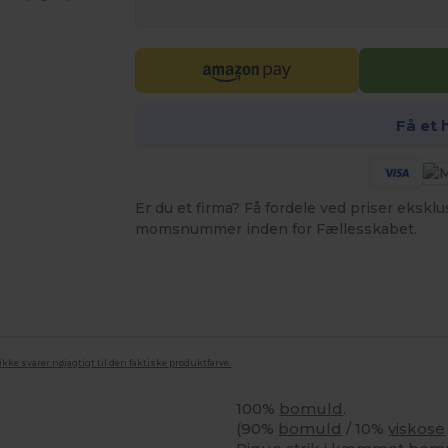
Få et 
Er du et firma? Få fordele ved priser ekskl
momsnummer inden for Fællesskabet.
ke svarer nøjagtigt til den faktiske produktfarve.
100%
bomuld
.
(90%
bomuld
/ 10%
viskose