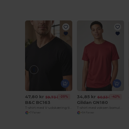
47,80 kr
34,85 kr
-20%
-42%
59,73 kr
60,53 kr
B&C BC163
Gildan GN180
T-shirt med V-udskæring til mænd, 100% bomuld
T-shirt med voksen bomuld til voksne
+7 Farver
+54 Farver