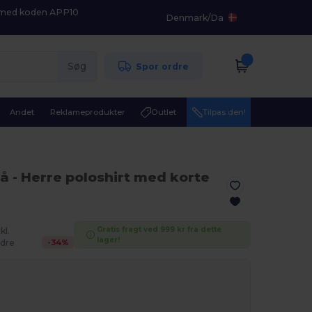
K med koden APP10
Denmark
/
Da
Søg
Spor ordre
Andet
Reklameprodukter
Outlet
Tilpas den!
rå
- Herre poloshirt med korte
Gratis fragt ved 999 kr fra dette
kl.
lager!
-
34
%
dre