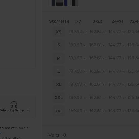
Størrelse
1-7
8-23
24-71
72-
180.93
162.81
144.77
126.6
XS
kr
kr
kr
180.93
162.81
144.77
126.6
S
kr
kr
kr
180.93
162.81
144.77
126.6
M
kr
kr
kr
180.93
162.81
144.77
126.6
L
kr
kr
kr
ne produkter
180.93
162.81
144.77
126.6
XL
kr
kr
kr
180.93
162.81
144.77
126.6
2XL
kr
kr
kr
Pålidelig Support
180.93
162.81
144.77
126.6
3XL
kr
kr
kr
de om et tilbud?
 24
Valg:
0
-14h (english)