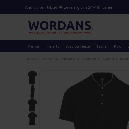
Anmod om tilbud
|
Levering om 24-48h timer
Mærker
T-shirts
Sved og fleece
Tasker
Polo
Home
Tomt tøj | tilbehør
T-shirts
Mænd
Kari