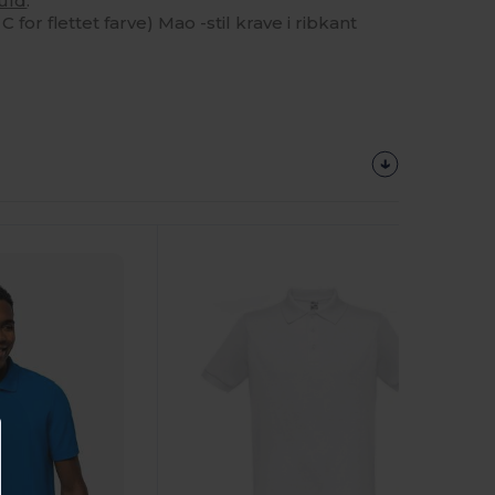
uld
.
 for flettet farve) Mao -stil krave i ribkant