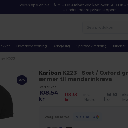
Vores app er live! Få 75 €DKK rabat ved køb over 600 DK
– Endnu bedre priser i appen!
Jakker
Hovedbeklædning
Arbejdstøj
Sportsbeklædning
tilbehør
ban K223
Kariban
K223
- Sort / Oxford g
ærmer til mandarinkrave
W5
Starter ved
108.54
164.34
inkl.
86.83
eks
kr
|
kr
Mødre
kr
Mø
Vælg en farve:
Vis alle
+ 3