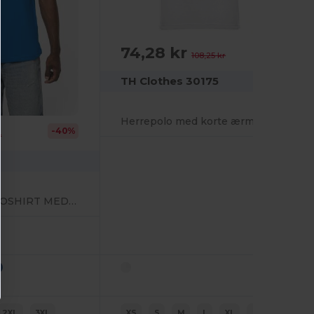
74,28 kr
-31%
108,25 kr
TH Clothes 30175
Herrepolo med korte ærmer. Hvid
-40%
r
HERRE PIQUÉ POLOSHIRT MED KORTE ÆRMER
2XL
3XL
XS
S
M
L
XL
2XL