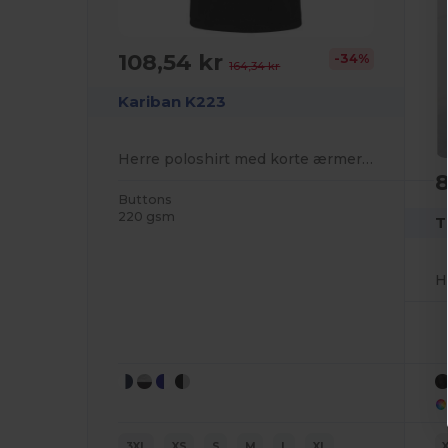
108,54 kr
-34%
164,34 kr
Kariban K223
Herre poloshirt med korte ærmer til mandarinkrave
8
Buttons
220 gsm
T
H
3XL
XS
S
M
L
XL