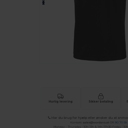
Anmod om et tilpasset tilbud på di
Hurtig levering
Sikker betaling
Har du brug for hjælp eller ønsker du at anmo
Kontakt
sales@wordans.at
OR
80 70 58
Monday - Thursday : 10h-13h & 14h-17h30 Friday : 10h