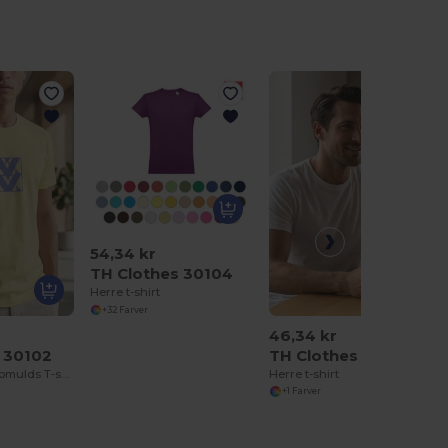
54,34 kr
TH Clothes 30104
Herre t-shirt
+32 Farver
46,34 kr
 30102
TH Clothes 30109
Herre tubular bomulds T-shirt
Herre t-shirt
+1 Farver