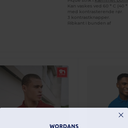
Pique strik i
kæmmet bom
Kan vaskes ved 60 ° C (40 ° C
med kontrasterende rør.
3 kontrastknapper.
Ribkant i bunden af