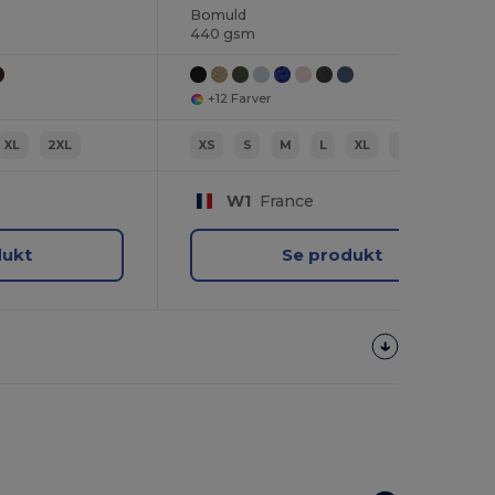
Bomuld
440 gsm
+12 Farver
XL
2XL
XS
S
M
L
XL
2XL
W1
France
dukt
Se produkt