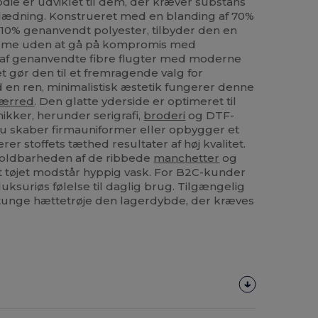
ie er udviklet til dem, der kræver substans
eklædning. Konstrueret med en blanding af 70%
10% genanvendt polyester, tilbyder den en
 varme uden at gå på kompromis med
 af genanvendte fibre flugter med moderne
 gør den til et fremragende valg for
 en ren, minimalistisk æstetik fungerer denne
lærred
. Den glatte yderside er optimeret til
ikker, herunder serigrafi,
broderi
og DTF-
du skaber firmauniformer eller opbygger et
r stoffets tæthed resultater af høj kvalitet.
oldbarheden af de ribbede
manchetter
og
t tøjet modstår hyppig vask. For B2C-kunder
luksuriøs følelse til daglig brug. Tilgængelig
e tunge hættetrøje den lagerdybde, der kræves