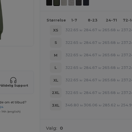
Størrelse
1-7
8-23
24-71
72-
322.65
284.67
265.68
237.2
XS
kr
kr
kr
322.65
284.67
265.68
237.2
S
kr
kr
kr
322.65
284.67
265.68
237.2
M
kr
kr
kr
ne produkter
322.65
284.67
265.68
237.2
L
kr
kr
kr
322.65
284.67
265.68
237.2
XL
kr
kr
kr
Pålidelig Support
322.65
284.67
265.68
237.2
2XL
kr
kr
kr
de om et tilbud?
346.80
306.06
285.62
254.
3XL
kr
kr
kr
 24
-14h (english)
Valg:
0