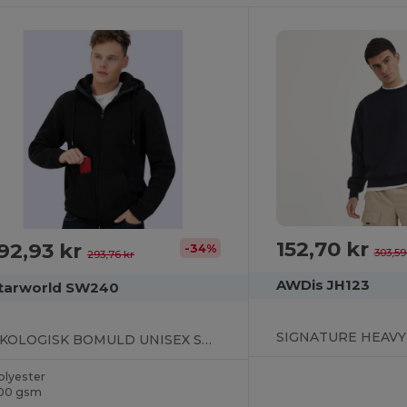
152,70 kr
92,93 kr
-34%
303,59
293,76 kr
AWDis JH123
tarworld SW240
ØKOLOGISK BOMULD UNISEX SWEAT JAKKE
olyester
00 gsm