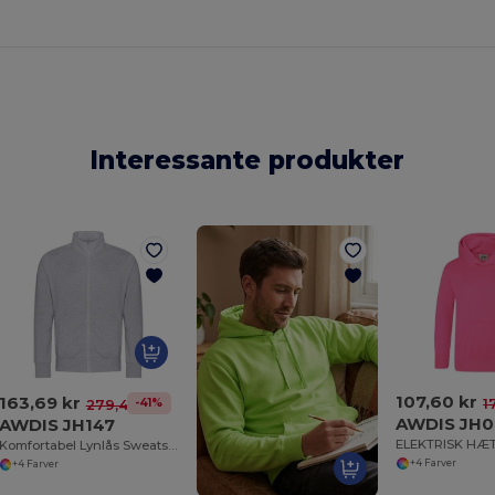
Interessante produkter
107,60 kr
163,69 kr
1
-41%
279,43 kr
AWDIS JH0
AWDIS JH147
Komfortabel Lynlås Sweatshirt med Ribkanter
+4 Farver
+4 Farver