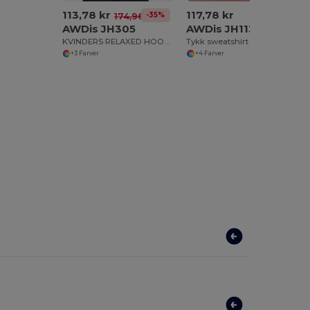
113,78 kr
117,78 kr
-35%
174,96 kr
AWDis JH305
AWDis JH113
KVINDERS RELAXED HOODIE
Tykk sweatshirt med rund hals
+3 Farver
+4 Farver