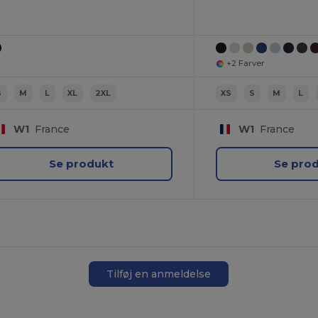
+2 Farver
S
M
L
XL
2XL
XS
S
M
L
W1
France
W1
France
Se produkt
Se pro
Tilføj en anmeldelse