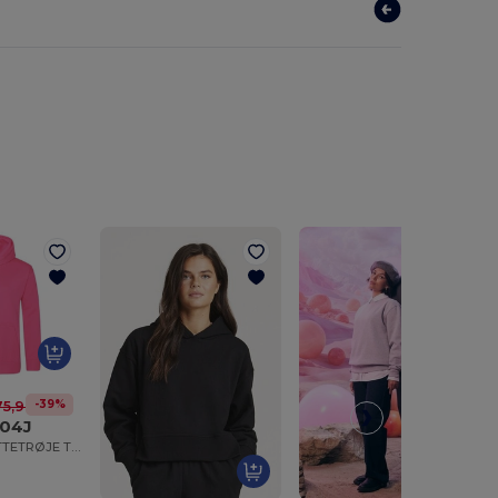
-39%
75,98 kr
04J
ELEKTRISK HÆTTETRØJE TIL BØRN