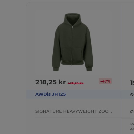
218,25 kr
1
-47%
408,05 kr
AWDis JH125
S
SIGNATURE HEAVYWEIGHT ZOODIE
P
4