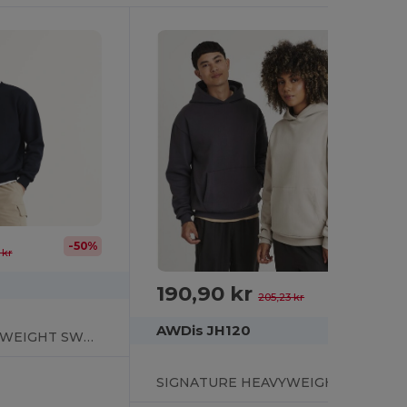
-50%
 kr
190,90 kr
-7%
205,23 kr
AWDis JH120
SIGNATURE HEAVYWEIGHT SWEAT
SIGNATURE HEAVYWEIGHT HOODIE