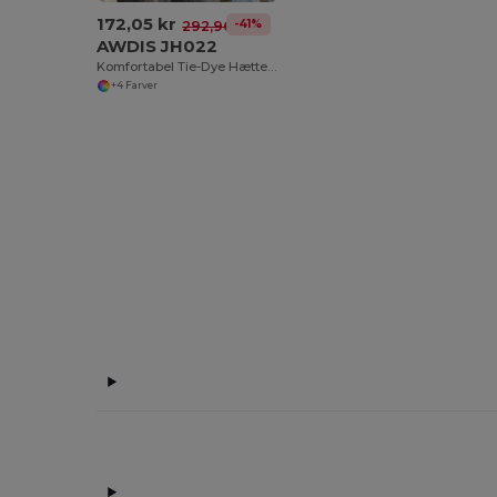
172,05 kr
-41%
292,96 kr
AWDIS JH022
Komfortabel Tie-Dye Hættetrøje med Korte Lynlås
+4 Farver