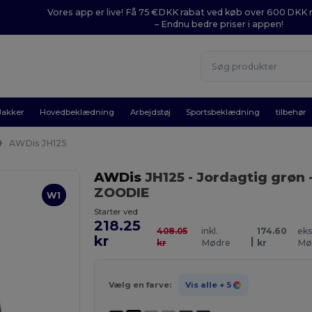
Vores app er live! Få 75 €DKK rabat ved køb over 600 DK
– Endnu bedre priser i appen!
Jakker
Hovedbeklædning
Arbejdstøj
Sportsbeklædning
tilbehør
AWDis JH125
AWDis
JH125
- Jordagtig grøn
ZOODIE
W1
Starter ved
218.25
408.05
inkl.
174.60
eks
kr
|
kr
Mødre
kr
Mø
Vælg en farve:
Vis alle
+ 5