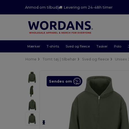
Anmod om tilbud
|
Levering om 24-48h timer
Mærker
T-shirts
Sved og fleece
Tasker
Polo
Home
Tomt tøj | tilbehør
Sved og fleece
Unisex
Sendes om