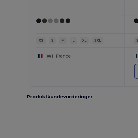
XS
S
M
L
XL
2XL
W1
France
Produktkundevurderinger