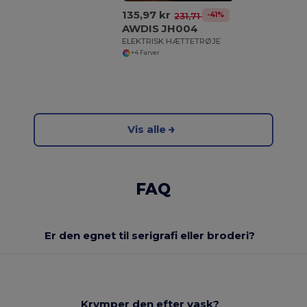
135,97 kr
-41%
231,71 kr
AWDIS JH004
ELEKTRISK HÆTTETRØJE
+4 Farver
Vis alle
FAQ
Er den egnet til serigrafi eller broderi?
Krymper den efter vask?