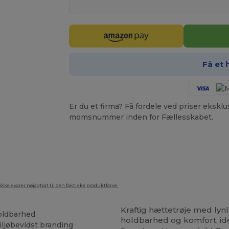
Få et 
Er du et firma? Få fordele ved priser ekskl
momsnummer inden for Fællesskabet.
ke svarer nøjagtigt til den faktiske produktfarve.
Kraftig hættetrøje med ly
holdbarhed
holdbarhed og komfort, idee
iljøbevidst branding