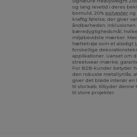
Signature Heavyweight Zood
og lang levetid i deres b
bomuld, 20%
polyester
og 
kraftig følelse, der giver
åndbarheden. Inklusionen
bæredygtighedsmål, hvilket
miljøbevidste mærker. Med
hættetrøje som et alsidigt
forskellige dekorationstekn
applikationer. Uanset om 
streetwear-mærke, garantere
For B2B-kunder betyder h
den robuste metallynlås, a
giver det bløde interiør en 
til storkøb, tilbyder denn
til store projekter.