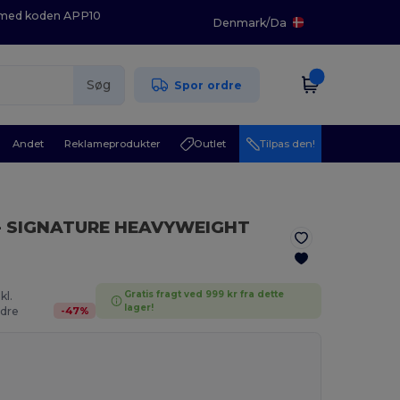
K med koden APP10
Denmark
/
Da
Søg
Spor ordre
Andet
Reklameprodukter
Outlet
Tilpas den!
- SIGNATURE HEAVYWEIGHT
Gratis fragt ved 999 kr fra dette
kl.
lager!
-
47
%
dre