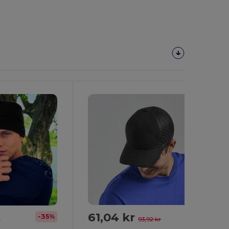
61,04 kr
-35%
-35%
93,92 kr
r