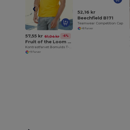
52,16 kr
Beechfield B171
Teamwear Competition Cap
+8 Farver
57,55 kr
-6%
61,04 kr
Fruit of the Loom 61-168-0
Kontrastfarvet Bomulds T-shirt med Ribbede Kanter
+9 Farver