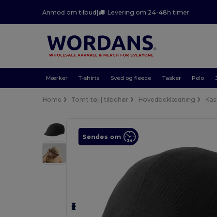
Anmod om tilbud
|
Levering om 24-48h timer
Mærker
T-shirts
Sved og fleece
Tasker
Polo
Home
Tomt tøj | tilbehør
Hovedbeklædning
Kas
Sendes om