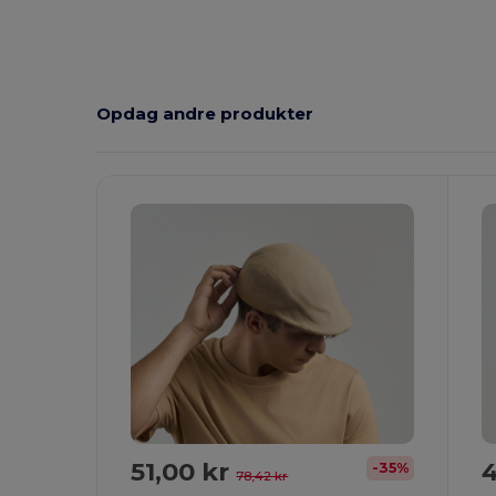
Opdag andre produkter
51,00 kr
4
-35%
78,42 kr