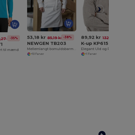
53,18 kr
89,92 kr
-38%
-32%
85,19 kr
132,48 kr
-35%
,27 kr
NEWGEN TB203
K-up KP615
71
Mellemlangt bomuldsbarmanforklæde
Elegant Uld og Polyester Duckbill Beret
irt til mænd
+10 Farver
+1 Farver