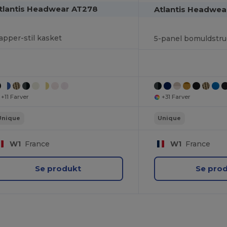
tlantis Headwear AT278
Atlantis Headwea
apper-stil kasket
5-panel bomuldstruc
+11 Farver
+31 Farver
Unique
Unique
W1
France
W1
France
Se produkt
Se pro