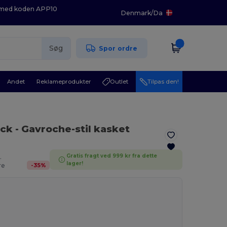
K med koden APP10
Denmark
/
Da
Søg
Spor ordre
Andet
Reklameprodukter
Outlet
Tilpas den!
ack
- Gavroche-stil kasket
Gratis fragt ved 999 kr fra dette
.
lager!
-
35
%
re