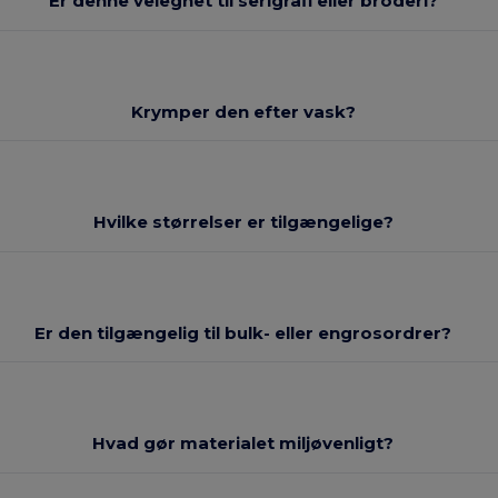
Er denne velegnet til serigrafi eller broderi?
Krymper den efter vask?
Hvilke størrelser er tilgængelige?
Er den tilgængelig til bulk- eller engrosordrer?
Hvad gør materialet miljøvenligt?