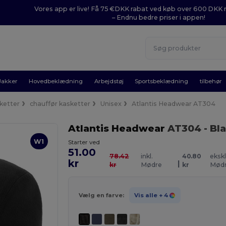
Vores app er live! Få 75 €DKK rabat ved køb over 600 DK
– Endnu bedre priser i appen!
Jakker
Hovedbeklædning
Arbejdstøj
Sportsbeklædning
tilbehør
ketter
chauffør kasketter
Unisex
Atlantis Headwear AT304
Atlantis Headwear
AT304
- Bl
W1
Starter ved
51.00
78.42
inkl.
40.80
ekskl
kr
|
kr
Mødre
kr
Mød
Vælg en farve:
Vis alle
+ 4