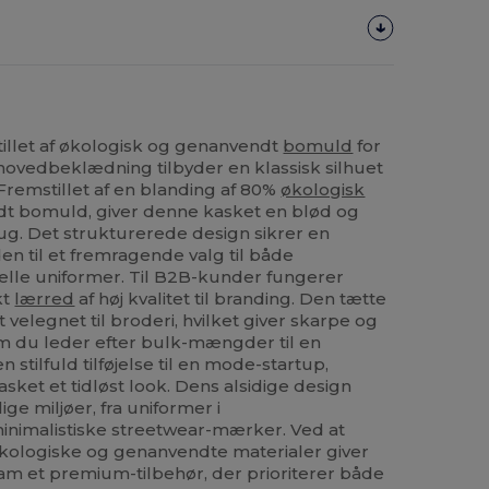
tillet af økologisk og genanvendt
bomuld
for
hovedbeklædning tilbyder en klassisk silhuet
Fremstillet af en blanding af 80%
økologisk
 bomuld, giver denne kasket en blød og
rug. Det strukturerede design sikrer en
den til et fremragende valg til både
elle uniformer. Til B2B-kunder fungerer
kt
lærred
af høj kvalitet til branding. Den tætte
velegnet til broderi, hvilket giver skarpe og
m du leder efter bulk-mængder til en
stilfuld tilføjelse til en mode-startup,
sket et tidløst look. Dens alsidige design
ige miljøer, fra uniformer i
minimalistiske streetwear-mærker. Ved at
kologiske og genanvendte materialer giver
eam et premium-tilbehør, der prioriterer både