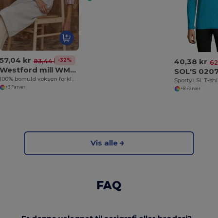
57,04 kr
40,38 kr
-32%
83,44 kr
62
Westford mill WM364
SOL'S 020
100% bomuld voksen forklæde
Sporty LSL T-sh
+3 Farver
+8 Farver
Vis alle
FAQ