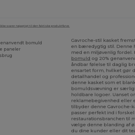
ke svarer nøjagtigt til den faktiske produktfarve.
Gavroche-stil kasket frems
genanvendt bomuld
en bæredygtig stil. Denne 
e paneler
med en miljøvenlig fordel. 
rsbrug
bomuld
og 20% genanvendt
åndbar følelse til daglig b
ensartet form, hvilket gør 
detailhandel og profession
denne kasket som et blan
bomuldsvævning er særligt 
holdbare logoer. Uanset o
reklamebegivenhed eller en 
tilbyder denne Gavroche-ka
passer perfekt ind i forskell
restaurationsbranchen til 
vælge denne blanding af ø
du dine kunder eller dit t