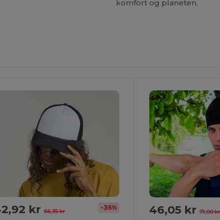
komfort og planeten.
2,92 kr
46,05 kr
-35%
66,35 kr
71,00 k