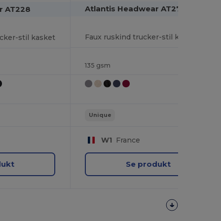
Atlantis Headwear AT277
r AT228
Faux ruskind trucker-stil kasket
ker-stil kasket
135 gsm
Unique
W1
France
dukt
Se produkt