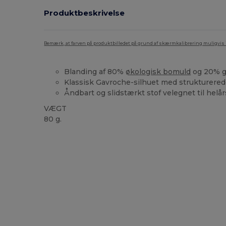
Produktbeskrivelse
Bemærk, at farven på produktbilledet på grund af skærmkalibrering muligvis ik
Blanding af 80%
økologisk bomuld
og 20% 
Klassisk Gavroche-silhuet med strukturered
Åndbart og slidstærkt stof velegnet til helå
VÆGT
80 g.