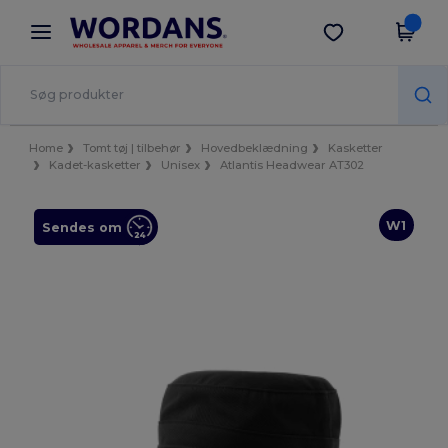
×
Wordans-app
Hent app
Bedre priser i appen!
Home
Tomt tøj | tilbehør
Hovedbeklædning
Kasketter
Kadet-kasketter
Unisex
Atlantis Headwear AT302
W1
Sendes om