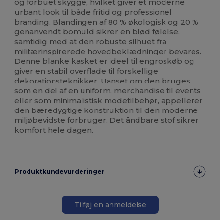
og forbuet skygge, hvilket giver et moderne
urbant look til både fritid og professionel
branding. Blandingen af 80 % økologisk og 20 %
genanvendt
bomuld
sikrer en blød følelse,
samtidig med at den robuste silhuet fra
militærinspirerede hovedbeklædninger bevares.
Denne blanke kasket er ideel til engroskøb og
giver en stabil overflade til forskellige
dekorationsteknikker. Uanset om den bruges
som en del af en uniform, merchandise til events
eller som minimalistisk modetilbehør, appellerer
den bæredygtige konstruktion til den moderne
miljøbevidste forbruger. Det åndbare stof sikrer
komfort hele dagen.
Produktkundevurderinger
Tilføj en anmeldelse