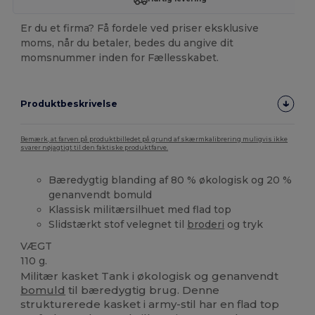
Er du et firma? Få fordele ved priser eksklusive
moms, når du betaler, bedes du angive dit
momsnummer inden for Fællesskabet.
Produktbeskrivelse
Bemærk, at farven på produktbilledet på grund af skærmkalibrering muligvis ikke
svarer nøjagtigt til den faktiske produktfarve.
Bæredygtig blanding af 80 % økologisk og 20 %
genanvendt bomuld
Klassisk militærsilhuet med flad top
Slidstærkt stof velegnet til
broderi
og tryk
VÆGT
110 g.
Militær kasket Tank i økologisk og genanvendt
bomuld
til bæredygtig brug. Denne
strukturerede kasket i army-stil har en flad top