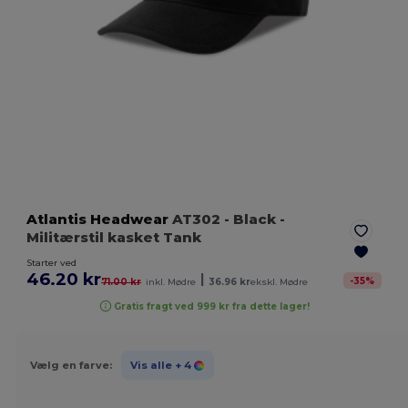
Atlantis Headwear
AT302
- Black
-
Militærstil kasket Tank
Starter ved
46.20 kr
|
-
35
%
71.00 kr
inkl. Mødre
36.96 kr
ekskl. Mødre
Gratis fragt ved 999 kr fra dette lager!
Vælg en farve:
Vis alle
+ 4