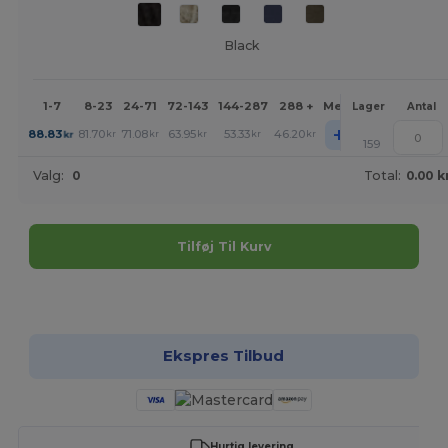
Black
1-7
8-23
24-71
72-143
144-287
288 +
Mere
Lager
Antal
+
88.83
81.70
71.08
63.95
53.33
46.20
kr
kr
kr
kr
kr
kr
159
Valg:
0
Total:
0.00 k
Tilføj Til Kurv
Tilpas det!
Ekspres Tilbud
Hurtig levering