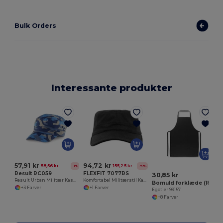
Bulk Orders
Interessante produkter
E
57,91 kr
94,72 kr
58,56 kr
155,25 kr
-1%
-39%
Result RC059
FLEXFIT 7077RS
30,85 kr
Result Urban Militær Kasket i Camouflage
Komfortabel Militærstil Kasket med Elastikbånd
Bomuld forklæde (180 g/m²)
+3 Farver
+1 Farver
Egotier 99157
+8 Farver