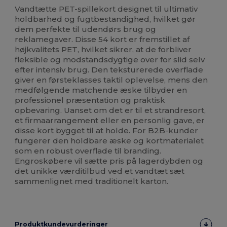
Vandtætte PET-spillekort designet til ultimativ
holdbarhed og fugtbestandighed, hvilket gør
dem perfekte til udendørs brug og
reklamegaver. Disse 54 kort er fremstillet af
højkvalitets PET, hvilket sikrer, at de forbliver
fleksible og modstandsdygtige over for slid selv
efter intensiv brug. Den teksturerede overflade
giver en førsteklasses taktil oplevelse, mens den
medfølgende matchende æske tilbyder en
professionel præsentation og praktisk
opbevaring. Uanset om det er til et strandresort,
et firmaarrangement eller en personlig gave, er
disse kort bygget til at holde. For B2B-kunder
fungerer den holdbare æske og kortmaterialet
som en robust overflade til branding.
Engroskøbere vil sætte pris på lagerdybden og
det unikke værditilbud ved et vandtæt sæt
sammenlignet med traditionelt karton.
Produktkundevurderinger