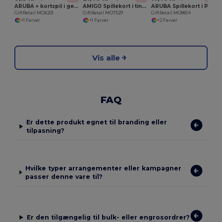
ARUBA + kortspil i genbrugspapir
AMIGO Spillekort i tin æske
ARUBA Spillekort i PP æske
GiftRetail MO6201
GiftRetail MO7529
GiftRetail MO8614
+1 Farver
+1 Farver
+2 Farver
Vis alle
FAQ
Er dette produkt egnet til branding eller
tilpasning?
Hvilke typer arrangementer eller kampagner
passer denne vare til?
Er den tilgængelig til bulk- eller engrosordrer?