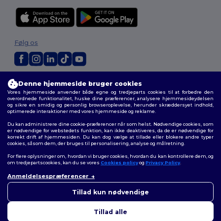
Følg os
2026. Alle rettigheder forbeholdes
Denne hjemmeside bruger cookies
Vilkår og Betingelser
|
Tilpasset politik
|
Fortrolighedspolitik
|
Politik for
Vores hjemmeside anvender både egne og tredjeparts cookies til at forbedre den
cookies
|
Sitemap
overordnede funktionalitet, huske dine præferencer, analysere hjemmesideydelsen
og sikre en smidig og personlig browseroplevelse, herunder skræddersyet indhold,
optimerede interaktioner med vores hjemmeside og reklame.
Du kan administrere dine cookie-præferencer når som helst. Nødvendige cookies, som
er nødvendige for webstedets funktion, kan ikke deaktiveres, da de er nødvendige for
korrekt drift af hjemmesiden. Du kan dog vælge at tillade eller blokere andre typer
cookies, såsom dem, der bruges til personalisering, analyse og målretning.
For flere oplysninger om, hvordan vi bruger cookies, hvordan du kan kontrollere dem, og
om tredjepartscookies, kan du se vores
Cookies policy
og
Privacy Policy
.
Anmeldelsespræferencer
👋
Hej
Hvis du har spørgsmål eller
Tillad kun nødvendige
bekymringer, kan du kontakte
os når som helst. Vores chatbot
Tillad alle
er her for at hjælpe.