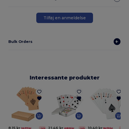
Tilføj en anmeldelse
Bulk Orders
Interessante produkter
G
8,15 kr
21,46 kr
10,40 kr
10,77 kr
28,15 kr
16,73 kr
-24%
-24%
-38%