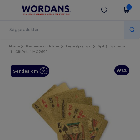
×
Wordans-app
Hent app
Bedre priser i appen!
Home
Reklameprodukter
Legetøj og spil
Spil
Spillekort
GiftRetail MO2699
W22
Sendes om