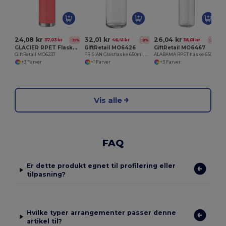
24,08 kr
32,01 kr
26,04 kr
37,03 kr
46,41 kr
36,01 kr
-35%
-31%
-28%
GLACIER RPET Flaske i RPET med S/S låg 600 m
GiftRetail MO6426
GiftRetail MO6467
GiftRetail MO6237
FRISIAN Glasflaske 650ml, bambuslåg
ALABAMA RPET flaske 650ml PP flip låg
+3 Farver
+1 Farver
+3 Farver
Vis alle
FAQ
Er dette produkt egnet til profilering eller
tilpasning?
Hvilke typer arrangementer passer denne
artikel til?