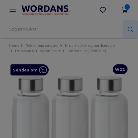
×
Wordans-app
Hent app
Bedre priser i appen!
Home
Reklameprodukter
Krus, flasker og bordservice
Drinkware
Vandflasker
GiftRetail MO9910x100
W22
Sendes om