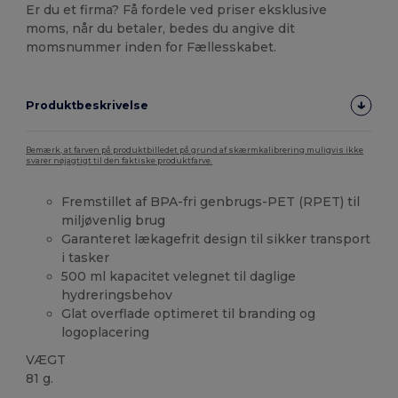
Er du et firma? Få fordele ved priser eksklusive
moms, når du betaler, bedes du angive dit
momsnummer inden for Fællesskabet.
Produktbeskrivelse
Bemærk, at farven på produktbilledet på grund af skærmkalibrering muligvis ikke
svarer nøjagtigt til den faktiske produktfarve.
Fremstillet af BPA-fri genbrugs-PET (RPET) til
miljøvenlig brug
Garanteret lækagefrit design til sikker transport
i tasker
500 ml kapacitet velegnet til daglige
hydreringsbehov
Glat overflade optimeret til branding og
logoplacering
VÆGT
81 g.