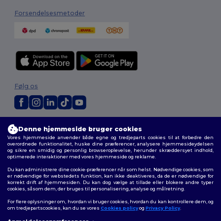
Forsendelsesmetoder
Følg os
2026. Alle rettigheder forbeholdes
Denne hjemmeside bruger cookies
Vilkår og Betingelser
|
Tilpasset politik
|
Fortrolighedspolitik
|
Politik for
Vores hjemmeside anvender både egne og tredjeparts cookies til at forbedre den
cookies
|
Sitemap
overordnede funktionalitet, huske dine præferencer, analysere hjemmesideydelsen
og sikre en smidig og personlig browseroplevelse, herunder skræddersyet indhold,
optimerede interaktioner med vores hjemmeside og reklame.
Du kan administrere dine cookie-præferencer når som helst. Nødvendige cookies, som
er nødvendige for webstedets funktion, kan ikke deaktiveres, da de er nødvendige for
korrekt drift af hjemmesiden. Du kan dog vælge at tillade eller blokere andre typer
cookies, såsom dem, der bruges til personalisering, analyse og målretning.
For flere oplysninger om, hvordan vi bruger cookies, hvordan du kan kontrollere dem, og
om tredjepartscookies, kan du se vores
Cookies policy
og
Privacy Policy
.