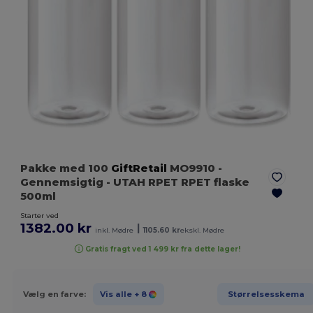
Pakke med 100
GiftRetail
MO9910
-
Gennemsigtig
- UTAH RPET RPET flaske
500ml
Starter ved
1382.00 kr
|
inkl. Mødre
1105.60 kr
ekskl. Mødre
Gratis fragt ved 1 499 kr fra dette lager!
Vælg en farve:
Vis alle
+ 8
Størrelsesskema