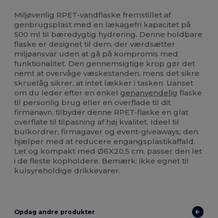
Høj lagerbeholdning
Miljøvenlig RPET-vandflaske fremstillet af
genbrugsplast med en lækagefri kapacitet på
500 ml til bæredygtig hydrering. Denne holdbare
flaske er designet til dem, der værdsætter
miljøansvar uden at gå på kompromis med
funktionalitet. Den gennemsigtige krop gør det
nemt at overvåge væskestanden, mens det sikre
skruelåg sikrer, at intet lækker i tasken. Uanset
om du leder efter en enkel
genanvendelig
flaske
til personlig brug eller en overflade til dit
firmanavn, tilbyder denne RPET-flaske en glat
overflate til tilpasning af høj kvalitet. Ideel til
bulkordrer, firmagaver og event-giveaways; den
hjælper med at reducere engangsplastikaffald.
Let og kompakt med Ø6X20,5 cm, passer den let
i de fleste kopholdere. Bemærk: ikke egnet til
kulsyreholdige drikkevarer.
Opdag andre produkter