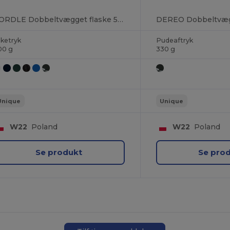
CORDLE Dobbeltvægget flaske 500 ml
lketryk
Pudeaftryk
00 g
330 g
Du har fået
75Kr RABAT!
Unique
Unique
For at få din rabat, fortæl os:
W22
Poland
W22
Poland
hvem shopper du for?
Se produkt
Se pro
Personlig
Virksomhed