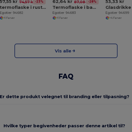
57,55 kr
62,64 kr
53,33 kr
-23%
-28%
74,57 kr
87,08 kr
termoflaske i rustfri stål 470 ml
Termoflaske i bambus og rustfrit stål (90% genvundet) 430 ml
Egotier 94682
Egotier 94683
Egotier 94699
+1 Farver
+1 Farver
+4 Farver
Vis alle
FAQ
Er dette produkt velegnet til branding eller tilpasning?
Hvilke typer begivenheder passer denne artikel til?