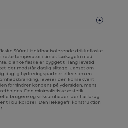
flaske 500ml. Holdbar isolerende drikkeflaske
 rette temperatur i timer. Lækagefri med
e, blanke flaske er bygget til lang levetid
itet, der modstår daglig slitage. Uanset om
ig daglig hydreringspartner eller som en
ksomhedsbranding, leverer den konsekvent
en forhindrer kondens på ydersiden, mens
retholdes. Den minimalistiske æstetik
duelle brugere og virksomheder, der har brug
r til bulkordrer. Den lækagefri konstruktion
r.