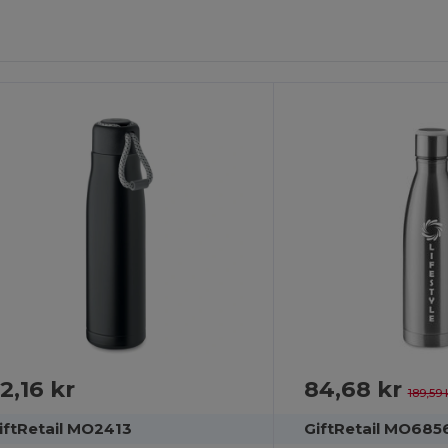
ilpas
Tilpas
Det!
Det!
2,16 kr
84,68 kr
189,59 
iftRetail MO2413
GiftRetail MO685