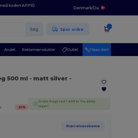
K med koden APP10
Denmark
/
Da
Søg
Spor ordre
Andet
Reklameprodukter
Outlet
Tilpas den!
æg 500 ml
- matt silver
-
Gratis fragt ved 1 499 kr fra dette
lager!
-
51
%
e
Størrelsesskema