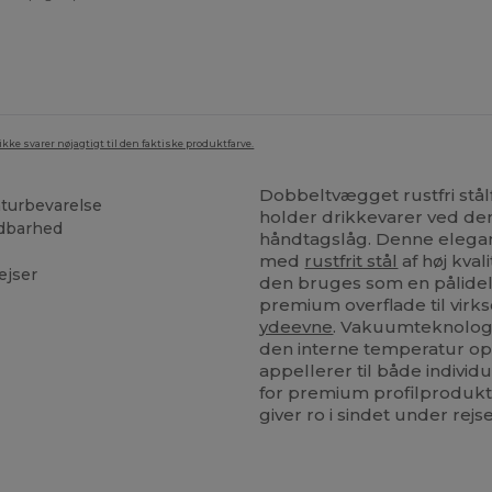
ke svarer nøjagtigt til den faktiske produktfarve.
Dobbeltvægget rustfri stål
turbevarelse
holder drikkevarer ved den
oldbarhed
håndtagslåg. Denne elegant
med
rustfrit stål
af høj kval
ejser
den bruges som en pålidel
premium overflade til vir
ydeevne
. Vakuumteknologi
den interne temperatur op
appellerer til både indivi
for premium profilprodukte
giver ro i sindet under rejse