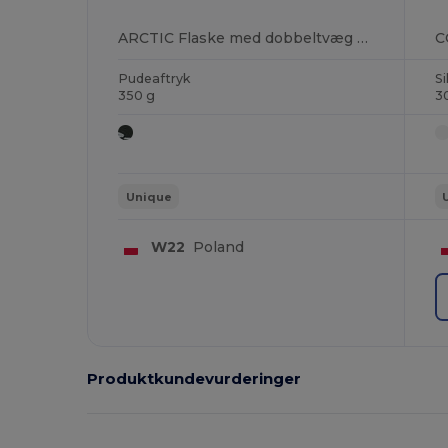
ARCTIC Flaske med dobbeltvæg 500 ml
Pudeaftryk
Si
350 g
3
Unique
W22
Poland
Produktkundevurderinger