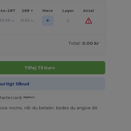
144-287
288 +
Mere
Lager
Antal
+
59.58
51.65
0
kr
kr
Total:
0.00 kr
Tilføj Til Kurv
hurtigt tilbud
usive moms, når du betaler, bedes du angive dit