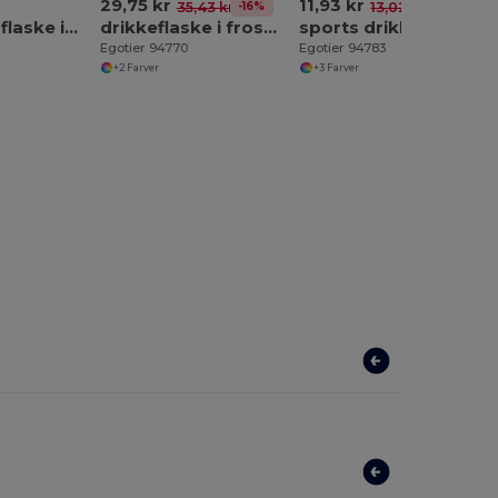
29,75 kr
11,93 kr
-16%
-8%
35,43 kr
13,02 kr
Glasdrikke flaske i brosalit og bambus 600 ml
drikkeflaske i frosted brosalitglas 550 ml
sports drikkeflaske i glas med PP låg 390 ml
Egotier 94770
Egotier 94783
+2 Farver
+3 Farver