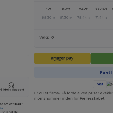
1-7
8-23
24-71
72-143
99.30
91.30
79.44
71.44
kr
kr
kr
kr
Valg:
0
ne produkter
Få et 
Pålidelig Support
Er du et firma? Få fordele ved priser ekskl
momsnummer inden for Fællesskabet.
de om et tilbud?
 24
-14h (english)