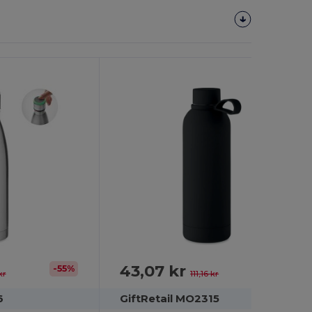
Tilpas
Det!
43,07 kr
-55%
-61%
kr
111,16 kr
6
GiftRetail MO2315