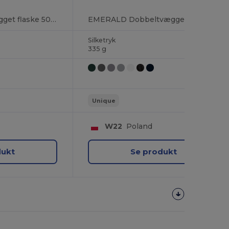
DEREO Dobbeltvægget flaske 500 ml
EMERALD Dobbeltvægget flaske 500 ml
Silketryk
335 g
Unique
W22
Poland
dukt
Se produkt