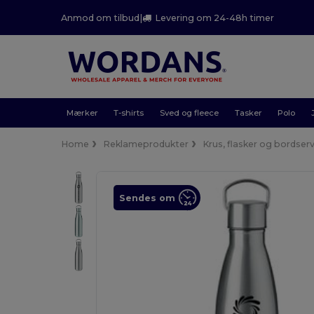
Anmod om tilbud
|
Levering om 24-48h timer
Mærker
T-shirts
Sved og fleece
Tasker
Polo
Home
Reklameprodukter
Krus, flasker og bordser
Sendes om