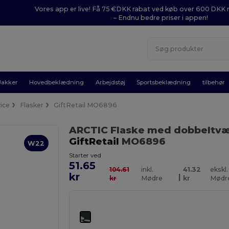
Vores app er live! Få 75 €DKK rabat ved køb over 600 DK
– Endnu bedre priser i appen!
Jakker
Hovedbeklædning
Arbejdstøj
Sportsbeklædning
tilbehør
vice
Flasker
GiftRetail MO6896
ARCTIC Flaske med dobbeltv
GiftRetail
MO6896
W22
Starter ved
51.65
104.61
inkl.
41.32
ekskl.
kr
|
kr
Mødre
kr
Mødr