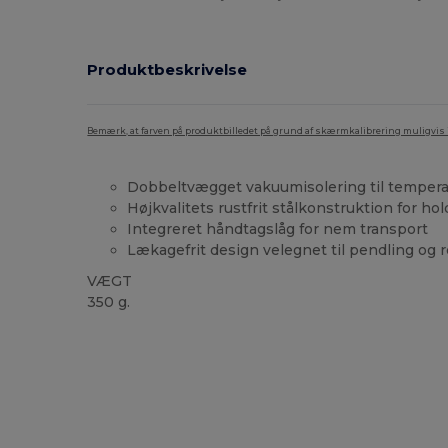
Produktbeskrivelse
Bemærk, at farven på produktbilledet på grund af skærmkalibrering muligvis ik
Dobbeltvægget vakuumisolering til tempera
Højkvalitets rustfrit stålkonstruktion for h
Integreret håndtagslåg for nem transport
Lækagefrit design velegnet til pendling og r
VÆGT
350 g.
Brugerdefineret