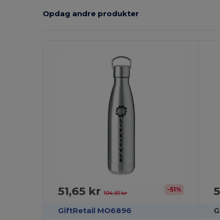
Opdag andre produkter
Tilpas
T
Det!
51,65 kr
5
-51%
104,61 kr
GiftRetail MO6896
G