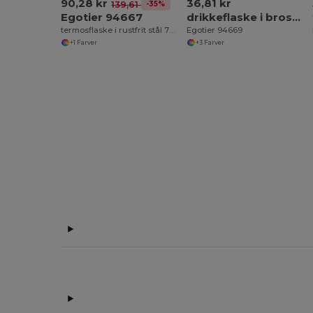
90,28 kr
36,81 kr
-35%
139,61 kr
Egotier 94667
drikkeflaske i brosalitglas og låg i AS , 470 ml
termosflaske i rustfrit stål 750 ml
Egotier 94669
+1 Farver
+3 Farver