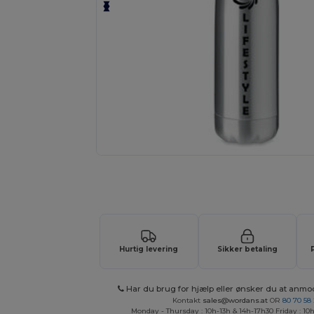
Anmod om et tilpasset tilbud på di
Hurtig levering
Sikker betaling
Har du brug for hjælp eller ønsker du at anmo
Kontakt
sales@wordans.at
OR
80 70 58
Monday - Thursday : 10h-13h & 14h-17h30 Friday : 10h