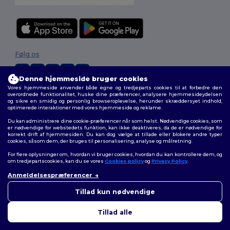
Følg os
Denne hjemmeside bruger cookies
Vores hjemmeside anvender både egne og tredjeparts cookies til at forbedre den
2026. Alle rettigheder forbeholdes
overordnede funktionalitet, huske dine præferencer, analysere hjemmesideydelsen
og sikre en smidig og personlig browseroplevelse, herunder skræddersyet indhold,
Vilkår og Betingelser
|
Tilpasset politik
|
Fortrolighedspolitik
|
Politik for
optimerede interaktioner med vores hjemmeside og reklame.
cookies
|
Sitemap
Du kan administrere dine cookie-præferencer når som helst. Nødvendige cookies, som
er nødvendige for webstedets funktion, kan ikke deaktiveres, da de er nødvendige for
korrekt drift af hjemmesiden. Du kan dog vælge at tillade eller blokere andre typer
cookies, såsom dem, der bruges til personalisering, analyse og målretning.
For flere oplysninger om, hvordan vi bruger cookies, hvordan du kan kontrollere dem, og
om tredjepartscookies, kan du se vores
Cookies policy
og
Privacy Policy
.
Anmeldelsespræferencer
👋
Hej
Hvis du har spørgsmål eller
Tillad kun nødvendige
bekymringer, kan du kontakte
os når som helst. Vores chatbot
Tillad alle
er her for at hjælpe.