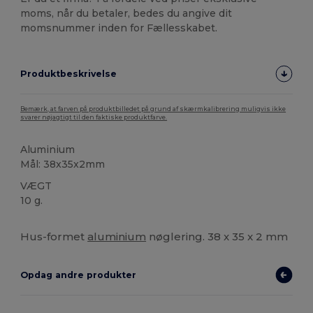
moms, når du betaler, bedes du angive dit
momsnummer inden for Fællesskabet.
Produktbeskrivelse
Bemærk, at farven på produktbilledet på grund af skærmkalibrering muligvis ikke
svarer nøjagtigt til den faktiske produktfarve.
Aluminium
Mål: 38x35x2mm
VÆGT
10 g.
Brugerdefineret
Hus-formet
aluminium
nøglering. 38 x 35 x 2 mm
Opdag andre produkter