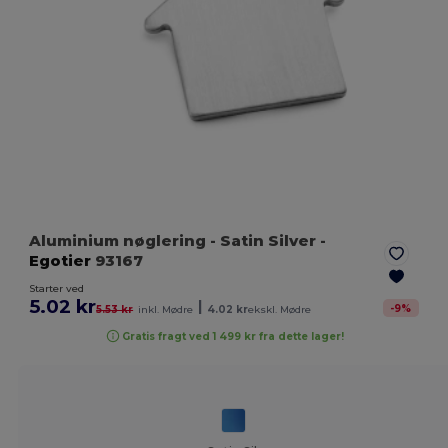
Aluminium nøglering
- Satin Silver
-
Egotier
93167
Starter ved
5.02 kr
|
-
9
%
5.53 kr
inkl. Mødre
4.02 kr
ekskl. Mødre
Gratis fragt ved 1 499 kr fra dette lager!