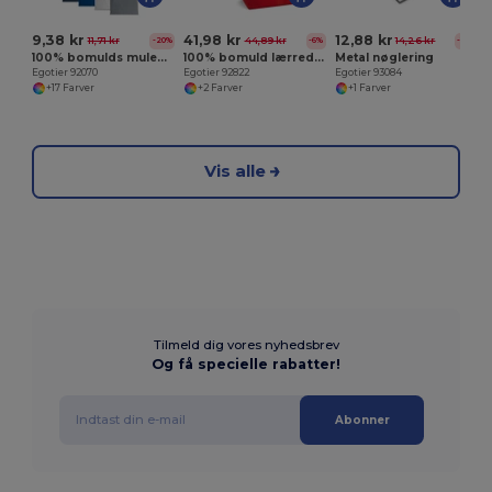
9,38 kr
41,98 kr
12,88 kr
11,71 kr
44,89 kr
14,26 kr
-20%
-6%
-10%
100% bomulds mulepose (140 g/m²)
100% bomuld lærred taske (280 g/m²)
Metal nøglering
Egotier 92070
Egotier 92822
Egotier 93084
+17 Farver
+2 Farver
+1 Farver
Vis alle
Tilmeld dig vores nyhedsbrev
Og få specielle rabatter!
Abonner