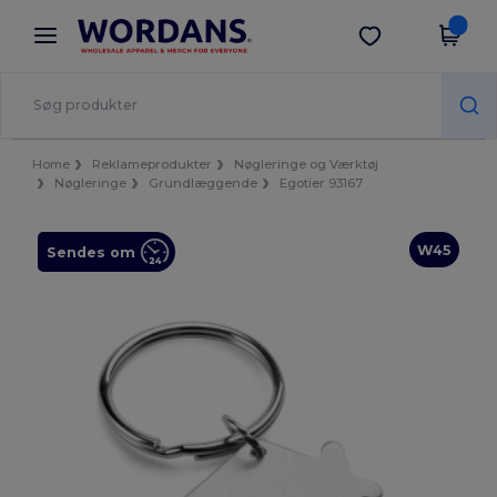
×
Wordans-app
Hent app
Bedre priser i appen!
Home
Reklameprodukter
Nøgleringe og Værktøj
Nøgleringe
Grundlæggende
Egotier 93167
W45
Sendes om