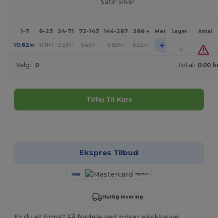
Satin Silver
1-7
8-23
24-71
72-143
144-287
288 +
Mere
Lager
Antal
+
10.62
10.11
9.53
6.40
5.82
5.02
kr
kr
kr
kr
kr
kr
0
Valg:
0
Total:
0.00 k
Tilføj Til Kurv
Tilpas det!
Ekspres Tilbud
Hurtig levering
Er du et firma? Få fordele ved priser eksklusive