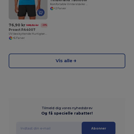
Timberland TB010061
Komfortable Vinterstøvler med PrimaLoft Isolering
+2 Farver
76,90 kr
108,32 kr
-29%
Proact PA4007
UV-beskyttende Hurtigtørrende Surf T-shirt til Voksne
+6 Farver
Vis alle
Tilmeld dig vores nyhedsbrev
Og få specielle rabatter!
Abonner