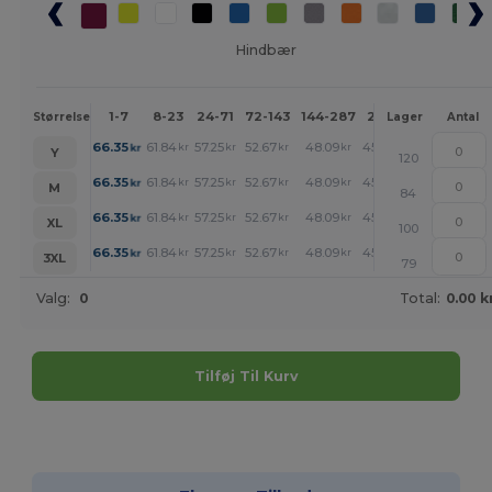
Hindbær
1-7
8-23
24-71
72-143
144-287
288 +
Mere
Størrelse
Lager
Antal
+
66.35
61.84
57.25
52.67
48.09
45.76
kr
kr
kr
kr
kr
kr
Y
120
+
66.35
61.84
57.25
52.67
48.09
45.76
kr
kr
kr
kr
kr
kr
M
84
+
66.35
61.84
57.25
52.67
48.09
45.76
kr
kr
kr
kr
kr
kr
XL
100
+
66.35
61.84
57.25
52.67
48.09
45.76
kr
kr
kr
kr
kr
kr
3XL
79
Valg:
0
Total:
0.00 k
Tilføj Til Kurv
Tilpas det!