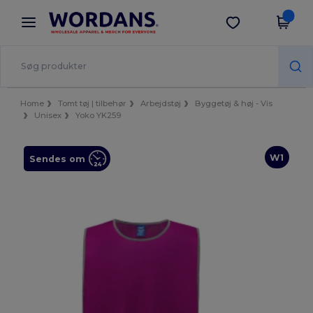
×
Wordans-app
Hent app
Bedre priser i appen!
Home
Tomt tøj | tilbehør
Arbejdstøj
Byggetøj & høj - Vis
Unisex
Yoko YK259
W1
Sendes om