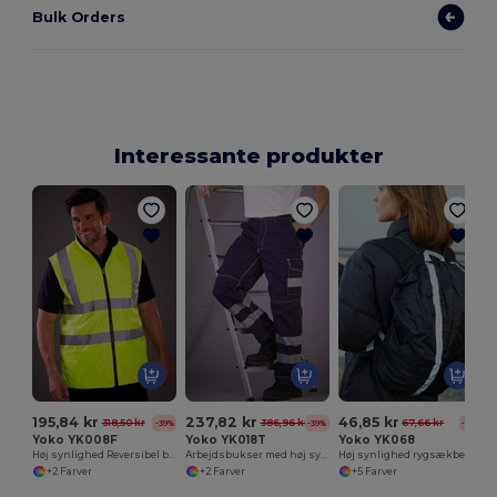
Bulk Orders
Interessante produkter
195,84 kr
237,82 kr
46,85 kr
318,50 kr
386,96 kr
67,66 kr
-39%
-39%
-31%
Yoko YK008F
Yoko YK018T
Yoko YK068
Høj synlighed Reversibel bodywarmer
Arbejdsbukser med høj synlighed
Høj synlighed rygsækbetræk
+2 Farver
+2 Farver
+5 Farver