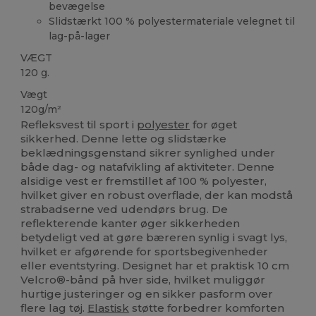
bevægelse
Slidstærkt 100 % polyestermateriale velegnet til
lag-på-lager
VÆGT
120 g.
Vægt
120g/m²
Refleksvest til sport i
polyester
for øget
sikkerhed. Denne lette og slidstærke
beklædningsgenstand sikrer synlighed under
både dag- og natafvikling af aktiviteter. Denne
alsidige vest er fremstillet af 100 % polyester,
hvilket giver en robust overflade, der kan modstå
strabadserne ved udendørs brug. De
reflekterende kanter øger sikkerheden
betydeligt ved at gøre bæreren synlig i svagt lys,
hvilket er afgørende for sportsbegivenheder
eller eventstyring. Designet har et praktisk 10 cm
Velcro®-bånd på hver side, hvilket muliggør
hurtige justeringer og en sikker pasform over
flere lag tøj.
Elastisk
støtte forbedrer komforten