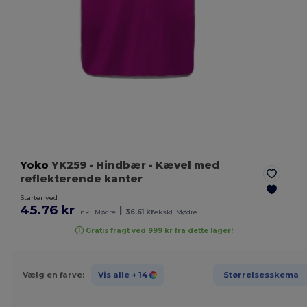
Yoko
YK259
- Hindbær
- Kævel med
reflekterende kanter
Starter ved
45.76 kr
|
inkl. Mødre
36.61 kr
ekskl. Mødre
Gratis fragt ved 999 kr fra dette lager!
Vælg en farve:
Vis alle
+ 14
Størrelsesskema