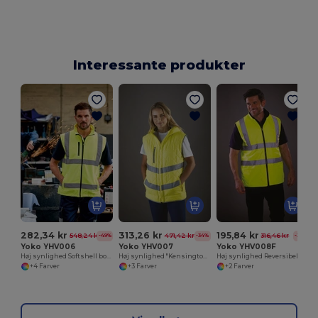
Interessante produkter
282,34 kr
313,26 kr
195,84 kr
548,24 kr
471,42 kr
316,46 kr
-49%
-34%
-38%
Yoko YHV006
Yoko YHV007
Yoko YHV008F
Høj synlighed Softshell bodywarmer
Høj synlighed "Kensington" Bodywarmer
Høj synlighed Reversibel bodywarmer
+4 Farver
+3 Farver
+2 Farver