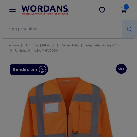
×
Wordans-app
Hent app
Bedre priser i appen!
Home
Tomt tøj | tilbehør
Arbejdstøj
Byggetøj & høj - Vis
Unisex
Yoko YHVJ800
W1
Sendes om