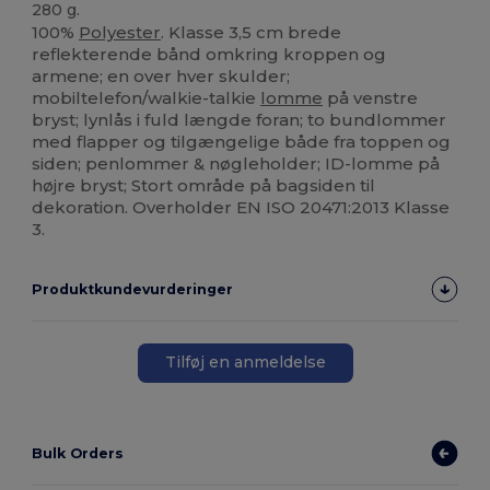
280 g.
100%
Polyester
. Klasse 3,5 cm brede
reflekterende bånd omkring kroppen og
armene; en over hver skulder;
mobiltelefon/walkie-talkie
lomme
på venstre
bryst; lynlås i fuld længde foran; to bundlommer
med flapper og tilgængelige både fra toppen og
siden; penlommer & nøgleholder; ID-lomme på
højre bryst; Stort område på bagsiden til
dekoration. Overholder EN ISO 20471:2013 Klasse
3.
Produktkundevurderinger
Tilføj en anmeldelse
Bulk Orders