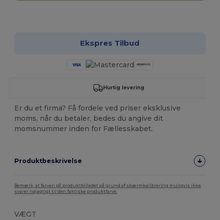
Tilpas det!
Ekspres Tilbud
Hurtig levering
Er du et firma? Få fordele ved priser eksklusive
moms, når du betaler, bedes du angive dit
momsnummer inden for Fællesskabet.
Produktbeskrivelse
Bemærk, at farven på produktbilledet på grund af skærmkalibrering muligvis ikke
svarer nøjagtigt til den faktiske produktfarve.
VÆGT