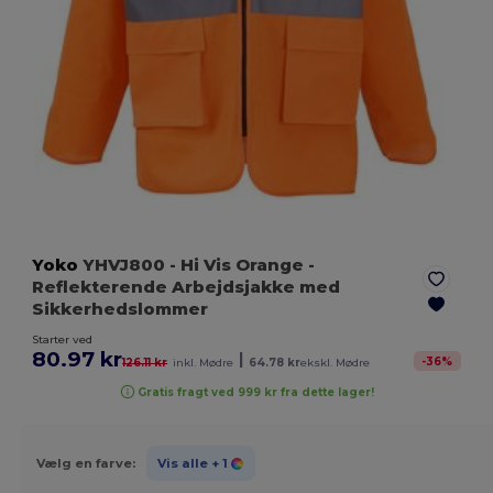
Yoko
YHVJ800
- Hi Vis Orange
-
Reflekterende Arbejdsjakke med
Sikkerhedslommer
Starter ved
80.97 kr
|
-
36
%
126.11 kr
inkl. Mødre
64.78 kr
ekskl. Mødre
Gratis fragt ved 999 kr fra dette lager!
Vælg en farve:
Vis alle
+ 1