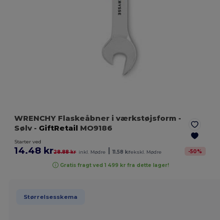
WRENCHY Flaskeåbner i værkstøjsform
-
Sølv
-
GiftRetail
MO9186
Starter ved
14.48 kr
|
-
50
%
28.88 kr
inkl. Mødre
11.58 kr
ekskl. Mødre
Gratis fragt ved 1 499 kr fra dette lager!
Størrelsesskema