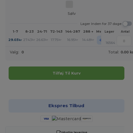
Sølv
Lager Inden for 37 dage
1-7
8-23
24-71
72-143
144-287
288 +
Mere
Lager
Antal
+
29.03
27.43
26.63
17.75
16.95
14.48
kr
kr
kr
kr
kr
kr
16564
Valg:
0
Total:
0.00 k
Tilføj Til Kurv
Tilpas det!
Ekspres Tilbud
Hurtig levering