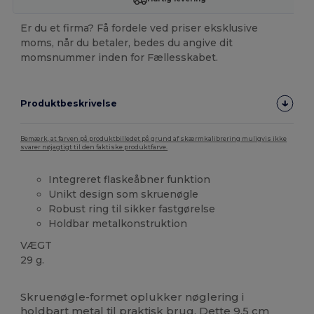
Er du et firma? Få fordele ved priser eksklusive
moms, når du betaler, bedes du angive dit
momsnummer inden for Fællesskabet.
Produktbeskrivelse
Bemærk, at farven på produktbilledet på grund af skærmkalibrering muligvis ikke
svarer nøjagtigt til den faktiske produktfarve.
Integreret flaskeåbner funktion
Unikt design som skruenøgle
Robust ring til sikker fastgørelse
Holdbar metalkonstruktion
VÆGT
29 g.
Brugerdefineret
Høj lagerbeholdning
Skruenøgle-formet oplukker nøglering i
holdbart metal til praktisk brug. Dette 9,5 cm