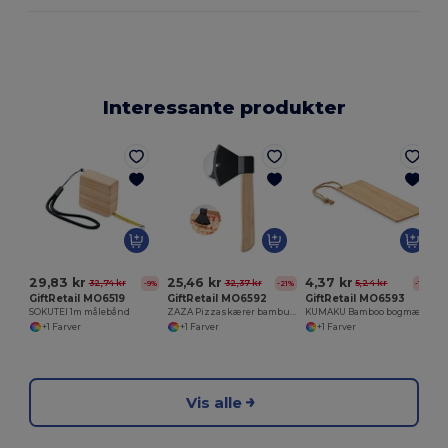
Interessante produkter
29,83 kr
25,46 kr
4,37 kr
32,74 kr
32,37 kr
5,24 kr
-9%
-21%
-17%
GiftRetail MO6519
GiftRetail MO6592
GiftRetail MO6593
SOKUTEI 1m målebånd
ZAZA Pizzaskærer bambushåndtag
KUMAKU Bamboo bogmærke
+1 Farver
+1 Farver
+1 Farver
Vis alle