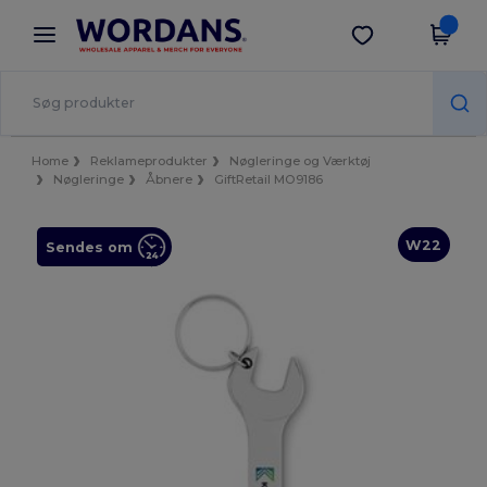
×
Wordans-app
Hent app
Bedre priser i appen!
Home
Reklameprodukter
Nøgleringe og Værktøj
Nøgleringe
Åbnere
GiftRetail MO9186
W22
Sendes om