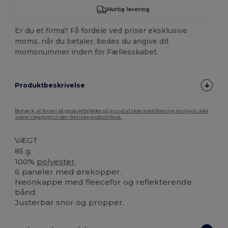
Hurtig levering
Er du et firma? Få fordele ved priser eksklusive
moms, når du betaler, bedes du angive dit
momsnummer inden for Fællesskabet.
Produktbeskrivelse
Bemærk, at farven på produktbilledet på grund af skærmkalibrering muligvis ikke
svarer nøjagtigt til den faktiske produktfarve.
VÆGT
85 g.
100%
polyester
.
6 paneler med ørekopper.
Neonkappe med fleecefor og reflekterende
bånd.
Justerbar snor og propper.