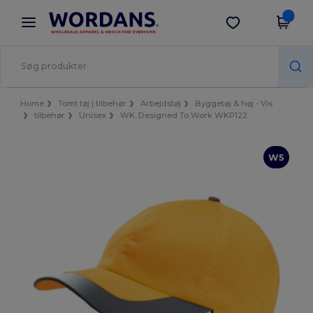
×
Wordans-app
Hent app
Bedre priser i appen!
Home
Tomt tøj | tilbehør
Arbejdstøj
Byggetøj & høj - Vis
tilbehør
Unisex
WK. Designed To Work WKP122
W5