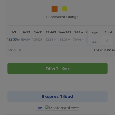
Fluorescent Orange
1-7
8-23
24-71
72-143
144-287
288 +
Mere
Lager
Antal
+
132.33
119.09
105.92
92.68
86.06
79.44
kr
kr
kr
kr
kr
kr
448
Valg:
0
Total:
0.00 k
Tilføj Til Kurv
Tilpas det!
Ekspres Tilbud