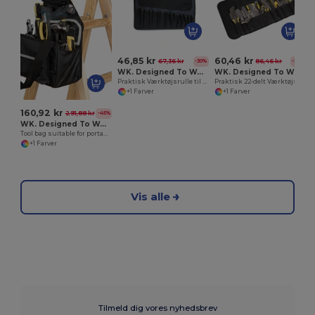
46,85 kr
60,46 kr
67,36 kr
86,46 kr
-30%
-30%
WK. Designed To Work WKI0302
WK. Designed To Work WKI0305
Praktisk Værktøjsrulle til 10 Værktøjer
Praktisk 22-delt Værktøjsrulle i Polyester
+1 Farver
+1 Farver
160,92 kr
291,88 kr
-45%
WK. Designed To Work WKI0301
Tool bag suitable for portable ladders
+1 Farver
Vis alle
Tilmeld dig vores nyhedsbrev