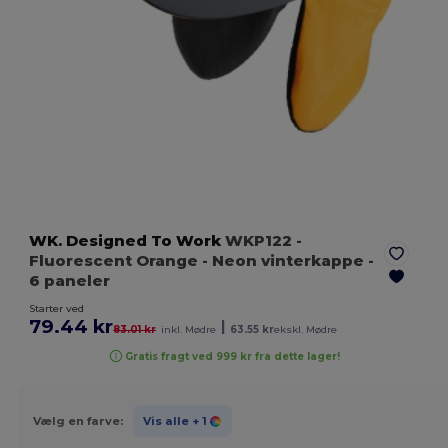
WK. Designed To Work
WKP122
-
Fluorescent Orange
- Neon vinterkappe -
6 paneler
Starter ved
79.44 kr
|
83.01 kr
inkl. Mødre
63.55 kr
ekskl. Mødre
Gratis fragt ved 999 kr fra dette lager!
Vælg en farve:
Vis alle
+ 1