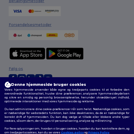
Betalingsmetoder
Forsendelsesmetoder
Følg os
Denne hjemmeside bruger cookies
Vores hjemmeside anvender både egne og tredjeparts cookies til at forbedre den
2026. Alle rettigheder forbeholdes
overordnede funktionalitet, huske dine præferencer, analysere hjemmesideydelsen
Vilkår og Betingelser
|
Tilpasset politik
|
Fortrolighedspolitik
|
Politik for
og sikre en smidig og personlig browseroplevelse, herunder skræddersyet indhold,
optimerede interaktioner med vores hjemmeside og reklame.
cookies
|
Sitemap
Du kan administrere dine cookie-præferencer når som helst. Nødvendige cookies, som
er nødvendige for webstedets funktion, kan ikke deaktiveres, da de er nødvendige for
korrekt drift af hjemmesiden. Du kan dog vælge at tillade eller blokere andre typer
cookies, såsom dem, der bruges til personalisering, analyse og målretning.
For flere oplysninger om, hvordan vi bruger cookies, hvordan du kan kontrollere dem, og
om tredjepartscookies, kan du se vores
Cookies policy
og
Privacy Policy
.