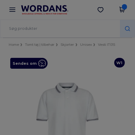
×
Wordans-app
Hent app
Bedre priser i appen!
Home
Tomt tøj | tilbehør
Skjorter
Unisex
Vesti IT015
W1
Sendes om