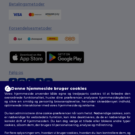
Betalingsmetoder
Forsendelsesmetoder
Følg os
Denne hjemmeside bruger cookies
Vores hjemmeside anvender både egne og tredjeparts cookies til at forbedre den
2026. Alle rettigheder forbeholdes
overordnede funktionalitet, huske dine præferencer, analysere hjemmesideydelsen
Vilkår og Betingelser
|
Tilpasset politik
|
Fortrolighedspolitik
|
Politik for
og sikre en smidig og personlig browseroplevelse, herunder skræddersyet indhold,
optimerede interaktioner med vores hjemmeside og reklame.
cookies
|
Sitemap
Du kan administrere dine cookie-præferencer når som helst. Nødvendige cookies, som
er nødvendige for webstedets funktion, kan ikke deaktiveres, da de er nødvendige for
korrekt drift af hjemmesiden. Du kan dog vælge at tillade eller blokere andre typer
cookies, såsom dem, der bruges til personalisering, analyse og målretning.
For flere oplysninger om, hvordan vi bruger cookies, hvordan du kan kontrollere dem, og