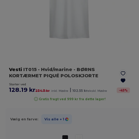
Vesti
IT015
- Hvid/marine
- BØRNS
KORTÆRMET PIQUÉ POLOSKJORTE
Starter ved
128.19 kr
|
-
45
%
234.11 kr
inkl. Mødre
102.55 kr
ekskl. Mødre
Gratis fragt ved 999 kr fra dette lager!
Vælg en farve:
Vis alle
+ 1