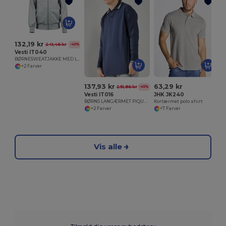
K
132,19 kr
241,46 kr
-45%
Vesti IT040
BØRNESWEATJAKKE MED LYNÅS
+2 Farver
137,93 kr
63,29 kr
251,86 kr
-45%
Vesti IT016
JHK JK240
BØRNS LANGÆRMET PIQUÉ POLOSKJORTE
Kortærmet polo shirt
+2 Farver
+7 Farver
Vis alle